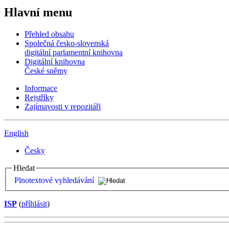
Hlavní menu
Přehled obsahu
Společná česko-slovenská
digitální parlamentní knihovna
Digitální knihovna
České sněmy
Informace
Rejstříky
Zajímavosti v repozitáři
English
Česky
Hledat
Plnotextové vyhledávání
ISP
(
příhlásit
)