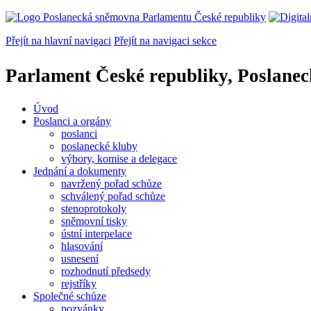
Přejít na hlavní navigaci
Přejít na navigaci sekce
Parlament České republiky, Poslane
Úvod
Poslanci a orgány
poslanci
poslanecké kluby
výbory, komise a delegace
Jednání a dokumenty
navržený pořad schůze
schválený pořad schůze
stenoprotokoly
sněmovní tisky
ústní interpelace
hlasování
usnesení
rozhodnutí předsedy
rejstříky
Společné schůze
pozvánky