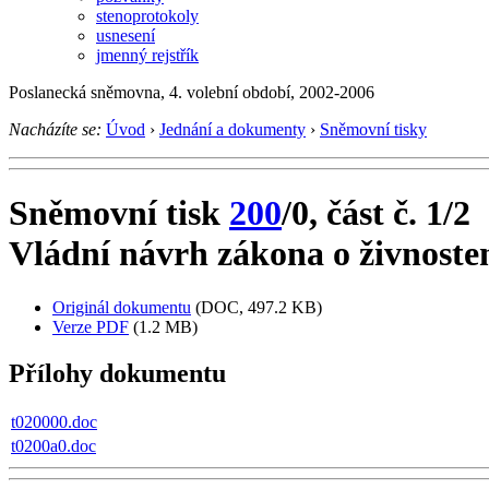
stenoprotokoly
usnesení
jmenný rejstřík
Poslanecká sněmovna, 4. volební období, 2002-2006
Nacházíte se:
Úvod
›
Jednání a dokumenty
›
Sněmovní tisky
Sněmovní tisk
200
/0, část č. 1/2
Vládní návrh zákona o živnost
Originál dokumentu
(DOC, 497.2 KB)
Verze PDF
(1.2 MB)
Přílohy dokumentu
t020000.doc
t0200a0.doc