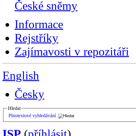
České sněmy
Informace
Rejstříky
Zajímavosti v repozitáři
English
Česky
Hledat
Plnotextové vyhledávání
ISP
(
příhlásit
)