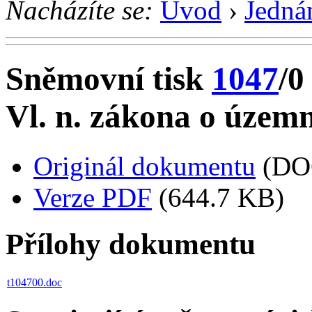
Nacházíte se:
Úvod
›
Jedná
Sněmovní tisk
1047
/0
Vl. n. zákona o územn
Originál dokumentu
(DO
Verze PDF
(644.7 KB)
Přílohy dokumentu
t104700.doc