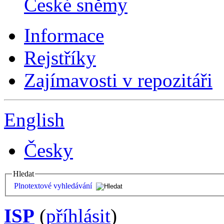
České sněmy
Informace
Rejstříky
Zajímavosti v repozitáři
English
Česky
Hledat
Plnotextové vyhledávání
ISP
(
příhlásit
)