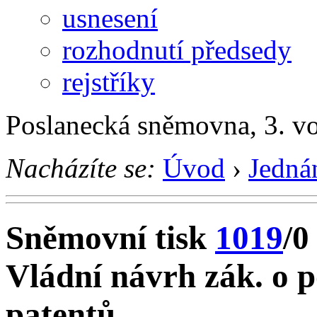
usnesení
rozhodnutí předsedy
rejstříky
Poslanecká sněmovna, 3. v
Nacházíte se:
Úvod
›
Jedná
Sněmovní tisk
1019
/0
Vládní návrh zák. o p
patentů