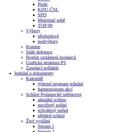
Piráti
KDU-ČSL
SPD
Motoristé sobě
TOP 09
Výbory
předsedové
podvýbory
Komise
Stálé delegace
Registr oznámení poslanců
Grafická struktura PS
Zasedací pořádek
Jednání a dokumenty
Kalendář
týdenní program jednání
harmonogram akcí
Schůze Poslanecké sněmovny
aktuální schůze
navržený pořad
schválený pořad
přehled schůzí
Živé vysílání
Stream 1
Stream 2