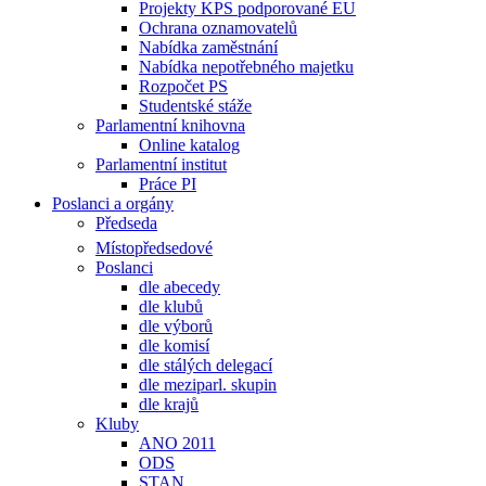
Projekty KPS podporované EU
Ochrana oznamovatelů
Nabídka zaměstnání
Nabídka nepotřebného majetku
Rozpočet PS
Studentské stáže
Parlamentní knihovna
Online katalog
Parlamentní institut
Práce PI
Poslanci a orgány
Předseda
Místopředsedové
Poslanci
dle abecedy
dle klubů
dle výborů
dle komisí
dle stálých delegací
dle meziparl. skupin
dle krajů
Kluby
ANO 2011
ODS
STAN