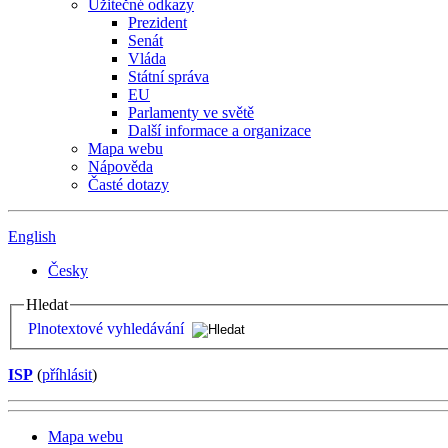
Užitečné odkazy
Prezident
Senát
Vláda
Státní správa
EU
Parlamenty ve světě
Další informace a organizace
Mapa webu
Nápověda
Časté dotazy
English
Česky
Hledat
Plnotextové vyhledávání
ISP
(
příhlásit
)
Mapa webu