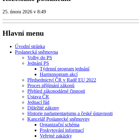
25. února 2026 v 8:49
Hlavní menu
Úvodní stránka
Poslanecká sněmovna
Volby do PS
Jednání PS
Týdenní program jednání
Harmonogram akcí
Předsednictví ČR v Radě EU 2022
Proces příjímání zákonů
Přehled zákonodárné činnosti
Ústava ČR
Jednací řád
Důležité zákony
Historie parlamentarismu a české ústavnosti
Kancelář Poslanecké sněmovny
Organizační schéma
Poskytování informací
Veřejné zakázky