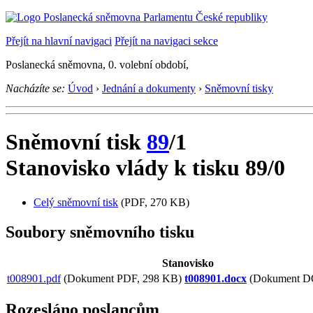
Přejít na hlavní navigaci
Přejít na navigaci sekce
Poslanecká sněmovna, 0. volební období,
Nacházíte se:
Úvod
›
Jednání a dokumenty
›
Sněmovní tisky
Sněmovní tisk
89
/1
Stanovisko vlády k tisku 89/0
Celý sněmovní tisk
(PDF, 270 KB)
Soubory sněmovního tisku
Stanovisko
t008901.pdf
(Dokument PDF, 298 KB)
t008901.docx
(Dokument D
Rozesláno poslancům