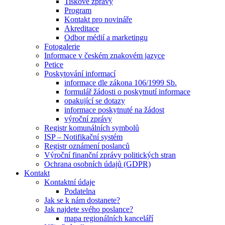
Tiskové zprávy
Program
Kontakt pro novináře
Akreditace
Odbor médií a marketingu
Fotogalerie
Informace v českém znakovém jazyce
Petice
Poskytování informací
informace dle zákona 106/1999 Sb.
formulář žádosti o poskytnutí informace
opakující se dotazy
informace poskytnuté na žádost
výroční zprávy
Registr komunálních symbolů
ISP – Notifikační systém
Registr oznámení poslanců
Výroční finanční zprávy politických stran
Ochrana osobních údajů (GDPR)
Kontakt
Kontaktní údaje
Podatelna
Jak se k nám dostanete?
Jak najdete svého poslance?
mapa regionálních kanceláří