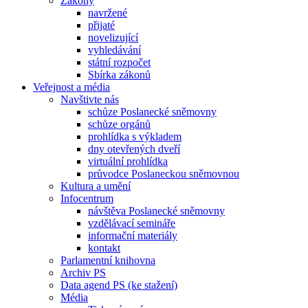
Zákony
navržené
přijaté
novelizující
vyhledávání
státní rozpočet
Sbírka zákonů
Veřejnost a média
Navštivte nás
schůze Poslanecké sněmovny
schůze orgánů
prohlídka s výkladem
dny otevřených dveří
virtuální prohlídka
průvodce Poslaneckou sněmovnou
Kultura a umění
Infocentrum
návštěva Poslanecké sněmovny
vzdělávací semináře
informační materiály
kontakt
Parlamentní knihovna
Archiv PS
Data agend PS (ke stažení)
Média