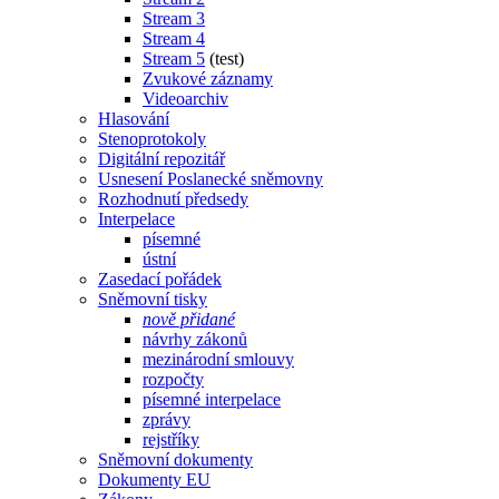
Stream 3
Stream 4
Stream 5
(test)
Zvukové záznamy
Videoarchiv
Hlasování
Stenoprotokoly
Digitální repozitář
Usnesení Poslanecké sněmovny
Rozhodnutí předsedy
Interpelace
písemné
ústní
Zasedací pořádek
Sněmovní tisky
nově přidané
návrhy zákonů
mezinárodní smlouvy
rozpočty
písemné interpelace
zprávy
rejstříky
Sněmovní dokumenty
Dokumenty EU