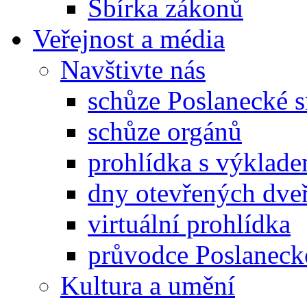
Sbírka zákonů
Veřejnost a média
Navštivte nás
schůze Poslanecké
schůze orgánů
prohlídka s výklad
dny otevřených dveř
virtuální prohlídka
průvodce Poslanec
Kultura a umění