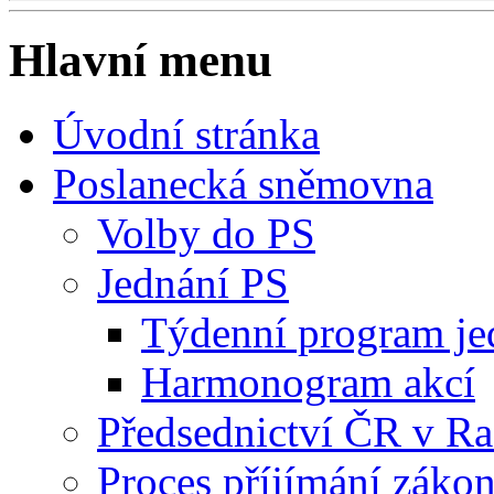
Hlavní menu
Úvodní stránka
Poslanecká sněmovna
Volby do PS
Jednání PS
Týdenní program je
Harmonogram akcí
Předsednictví ČR v R
Proces příjímání záko