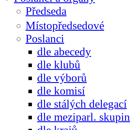
Předseda
Místopředsedové
Poslanci
dle abecedy
dle klubů
dle výborů
dle komisí
dle stálých delegací
dle meziparl. skupin
dle krajů