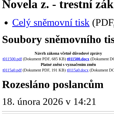
Novela z. - trestní zá
Celý sněmovní tisk
(PDF,
Soubory sněmovního ti
Návrh zákona včetně důvodové zprávy
t011500.pdf
(Dokument PDF, 685 KB)
t011500.docx
(Dokument D
Platné znění s vyznačením změn
t0115a0.pdf
(Dokument PDF, 191 KB)
t0115a0.docx
(Dokument DO
Rozesláno poslancům
18. února 2026 v 14:21