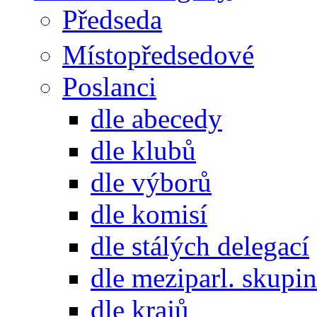
Předseda
Místopředsedové
Poslanci
dle abecedy
dle klubů
dle výborů
dle komisí
dle stálých delegací
dle meziparl. skupin
dle krajů