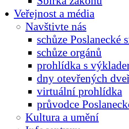
Sbírka zákonů
Veřejnost a média
Navštivte nás
schůze Poslanecké
schůze orgánů
prohlídka s výklad
dny otevřených dveř
virtuální prohlídka
průvodce Poslanec
Kultura a umění