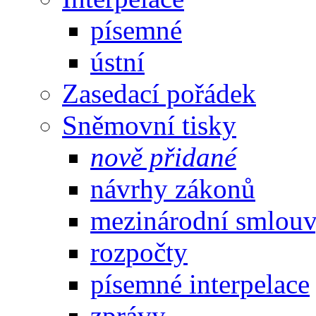
písemné
ústní
Zasedací pořádek
Sněmovní tisky
nově přidané
návrhy zákonů
mezinárodní smlou
rozpočty
písemné interpelace
zprávy