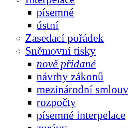
písemné
ústní
Zasedací pořádek
Sněmovní tisky
nově přidané
návrhy zákonů
mezinárodní smlou
rozpočty
písemné interpelace
zprávy