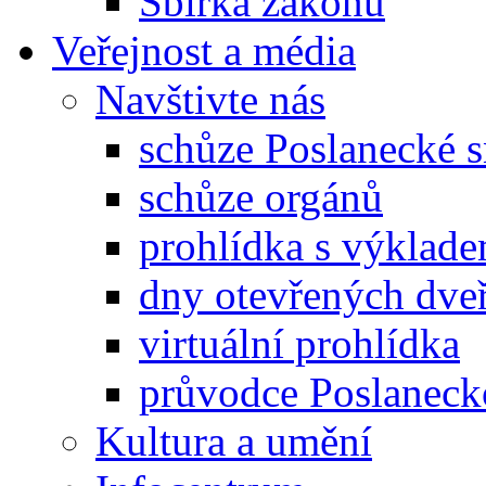
Sbírka zákonů
Veřejnost a média
Navštivte nás
schůze Poslanecké
schůze orgánů
prohlídka s výklad
dny otevřených dveř
virtuální prohlídka
průvodce Poslanec
Kultura a umění