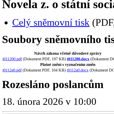
Novela z. o státní soc
Celý sněmovní tisk
(PDF,
Soubory sněmovního ti
Návrh zákona včetně důvodové zprávy
t011200.pdf
(Dokument PDF, 197 KB)
t011200.docx
(Dokument D
Platné znění s vyznačením změn
t0112a0.pdf
(Dokument PDF, 104 KB)
t0112a0.docx
(Dokument DO
Rozesláno poslancům
18. února 2026 v 10:00