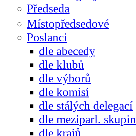
Předseda
Místopředsedové
Poslanci
dle abecedy
dle klubů
dle výborů
dle komisí
dle stálých delegací
dle meziparl. skupin
dle krajů