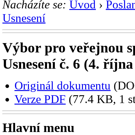
Nacházíte se:
Úvod
›
Posla
Usnesení
Výbor pro veřejnou s
Usnesení č. 6 (4. říjn
Originál dokumentu
(DO
Verze PDF
(77.4 KB, 1 s
Hlavní menu