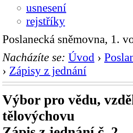
usnesení
rejstříky
Poslanecká sněmovna, 1. v
Nacházíte se:
Úvod
›
Posla
›
Zápisy z jednání
Výbor pro vědu, vzděl
tělovýchovu
Zápis z jednání č. 2