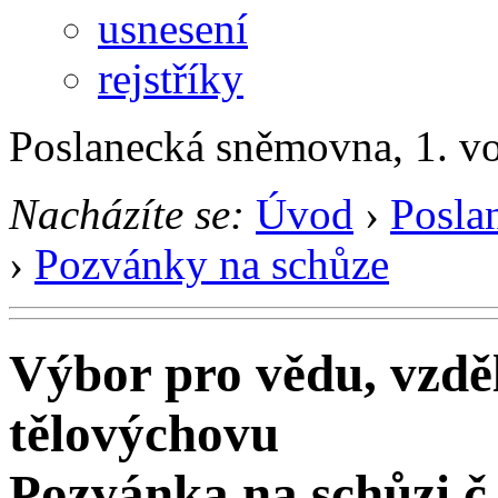
usnesení
rejstříky
Poslanecká sněmovna, 1. v
Nacházíte se:
Úvod
›
Posla
›
Pozvánky na schůze
Výbor pro vědu, vzděl
tělovýchovu
Pozvánka na schůzi č.