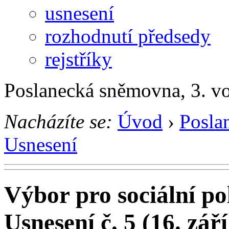
usnesení
rozhodnutí předsedy
rejstříky
Poslanecká sněmovna, 3. v
Nacházíte se:
Úvod
›
Posla
Usnesení
Výbor pro sociální pol
Usnesení č. 5 (16. zář