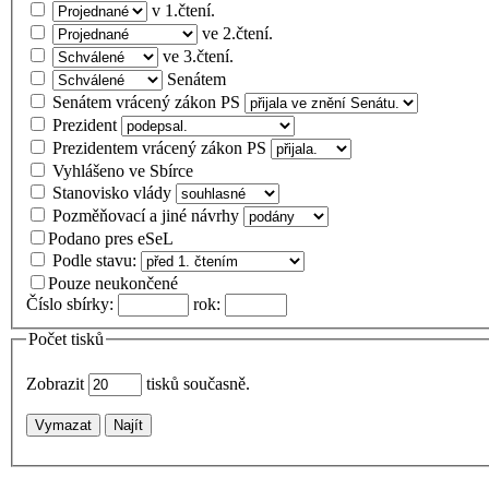
v 1.čtení.
ve 2.čtení.
ve 3.čtení.
Senátem
Senátem vrácený zákon PS
Prezident
Prezidentem vrácený zákon PS
Vyhlášeno ve Sbírce
Stanovisko vlády
Pozměňovací a jiné návrhy
Podano pres eSeL
Podle stavu:
Pouze neukončené
Číslo sbírky:
rok:
Počet tisků
Zobrazit
tisků současně.
Vymazat
Najít