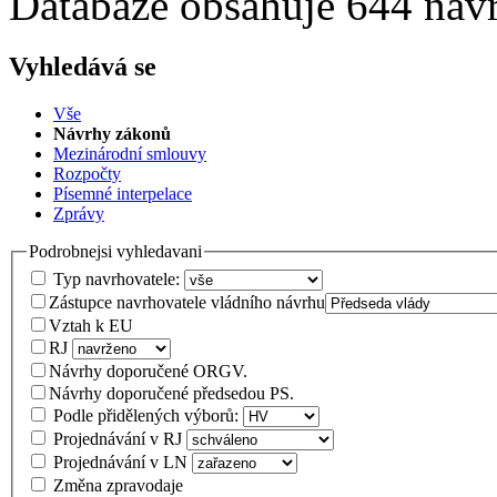
Databáze obsahuje 644 náv
Vyhledává se
Vše
Návrhy zákonů
Mezinárodní smlouvy
Rozpočty
Písemné interpelace
Zprávy
Podrobnejsi vyhledavani
Typ navrhovatele:
Zástupce navrhovatele vládního návrhu
Vztah k EU
RJ
Návrhy doporučené ORGV.
Návrhy doporučené předsedou PS.
Podle přidělených výborů:
Projednávání v RJ
Projednávání v LN
Změna zpravodaje