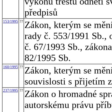
výkonu trestu odnětí s
předpisů
153/1995
??
Zákon, kterým se mění
rady č. 553/1991 Sb., 
č. 67/1993 Sb., zákona
82/1995 Sb.
160/1995
??
Zákon, kterým se mění
souvislosti s přijetím
237/1995
??
Zákon o hromadné sprá
autorskému právu příb