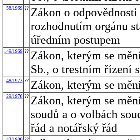
58/1969
??
Zákon o odpovědnosti
rozhodnutím orgánu s
úředním postupem
149/1969
??
Zákon, kterým se mění
Sb., o trestním řízení 
48/1973
??
Zákon, kterým se mění 
29/1978
??
Zákon, kterým se mění
soudů a o volbách soud
řád a notářský řád
43/1980
??