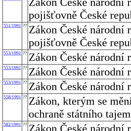
Zákon České národní r
pojišťovně České repu
551/1991
??
Zákon České národní r
pojišťovně České repu
553/1991
??
Zákon České národní r
553/1991
??
Zákon České národní r
553/1991
??
Zákon České národní r
558/1991
??
Zákon, kterým se mění 
ochraně státního tajem
582/1991
??
Zákon České národní r