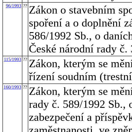
96/1993
??
Zákon o stavebním spo
spoření a o doplnění z
586/1992 Sb., o daních
České národní rady č.
115/1993
??
Zákon, kterým se mění
řízení soudním (trestní
160/1993
??
Zákon, kterým se mění
rady č. 589/1992 Sb., 
zabezpečení a příspěvk
zaměstnanosti, ve zně