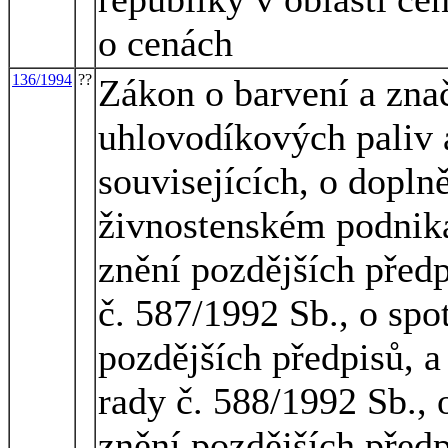
o cenách
136/1994
??
Zákon o barvení a zna
uhlovodíkových paliv 
souvisejících, o dopln
živnostenském podniká
znění pozdějších před
č. 587/1992 Sb., o spo
pozdějších předpisů, 
rady č. 588/1992 Sb., 
znění pozdějších před