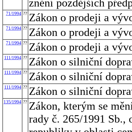
znění pozdějších před
71/1994
??
Zákon o prodeji a výv
71/1994
??
Zákon o prodeji a výv
71/1994
??
Zákon o prodeji a výv
111/1994
??
Zákon o silniční dopr
111/1994
??
Zákon o silniční dopr
111/1994
??
Zákon o silniční dopr
135/1994
??
Zákon, kterým se mění
rady č. 265/1991 Sb.,
republiky v oblasti ce