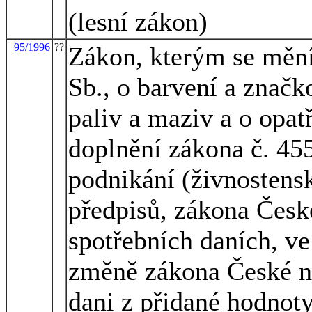
(lesní zákon)
95/1996
??
Zákon, kterým se mění
Sb., o barvení a znač
paliv a maziv a o opatř
doplnění zákona č. 45
podnikání (živnostens
předpisů, zákona České
spotřebních daních, ve
změně zákona České ná
dani z přidané hodnoty