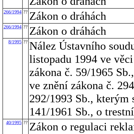
Zákon o dráhách
266/1994
??
Zákon o dráhách
266/1994
??
Zákon o dráhách
8/1995
??
Nález Ústavního soudu
listopadu 1994 ve věci
zákona č. 59/1965 Sb.,
ve znění zákona č. 294
292/1993 Sb., kterým 
141/1961 Sb., o trestn
40/1995
??
Zákon o regulaci rekl