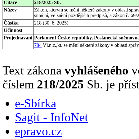
Citace
218/2025 Sb.
Název
Zákon, kterým se mění některé zákony v oblasti správ
silniční, ve znění pozdějších předpisů, a zákon č. 69/
Částka
218 (30. 6. 2025)
Účinnost
Projednávání
Parlament České republiky, Poslanecká sněmovna,
784
Vl.n.z.,kt. se mění některé zákony v oblasti sprá
Text zákona
vyhlášeného
ve
číslem
218/2025
Sb. je přís
e-Sbírka
Sagit - InfoNet
epravo.cz