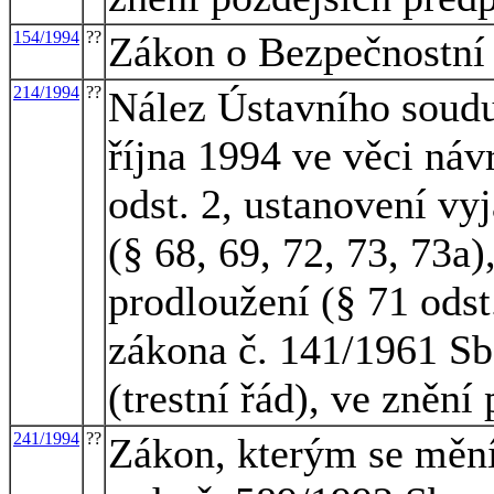
154/1994
??
Zákon o Bezpečnostní 
214/1994
??
Nález Ústavního soudu
října 1994 ve věci náv
odst. 2, ustanovení vy
(§ 68, 69, 72, 73, 73a
prodloužení (§ 71 odst.
zákona č. 141/1961 Sb.
(trestní řád), ve znění
241/1994
??
Zákon, kterým se mění