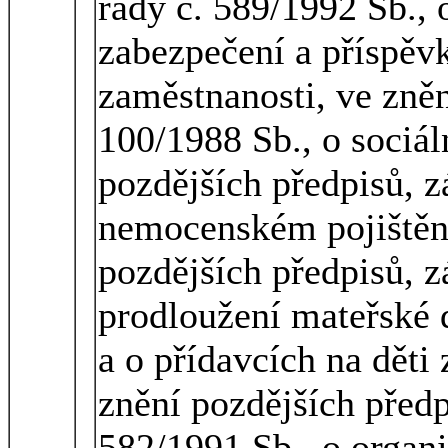
rady č. 589/1992 Sb., 
zabezpečení a příspěvk
zaměstnanosti, ve zněn
100/1988 Sb., o sociá
pozdějších předpisů, z
nemocenském pojištěn
pozdějších předpisů, z
prodloužení mateřské 
a o přídavcích na děti
znění pozdějších předp
582/1991 Sb., o organi