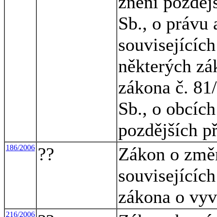
znění pozděj
Sb., o právu
souvisejícíc
některých zá
zákona č. 81
Sb., o obcích
pozdějších p
186/2006
??
Zákon o změ
souvisejících
zákona o vyv
216/2006