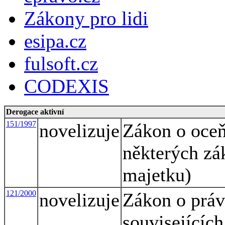
Zákony pro lidi
esipa.cz
fulsoft.cz
CODEXIS
Derogace aktivní
151/1997
novelizuje
Zákon o oceň
některých zá
majetku)
121/2000
novelizuje
Zákon o práv
souvisejícíc