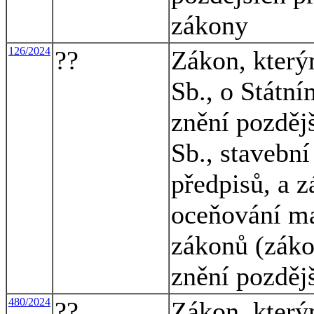
zákony
126/2024
??
Zákon, který
Sb., o Státní
znění pozděj
Sb., stavební
předpisů, a z
oceňování ma
zákonů (záko
znění pozděj
480/2024
??
Zákon, který