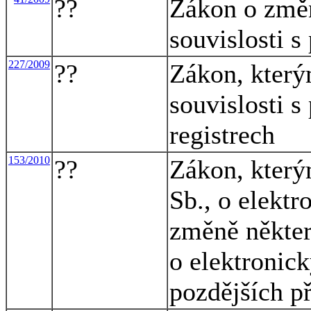
??
Zákon o změ
souvislosti s
227/2009
??
Zákon, který
souvislosti s
registrech
153/2010
??
Zákon, který
Sb., o elekt
změně někter
o elektronic
pozdějších př