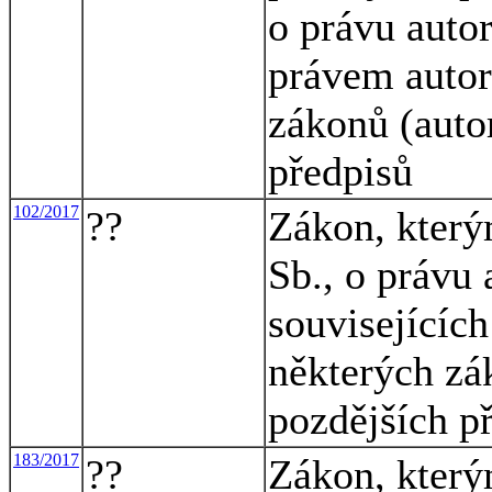
o právu auto
právem auto
zákonů (auto
předpisů
102/2017
??
Zákon, který
Sb., o právu
souvisejícíc
některých zá
pozdějších p
183/2017
??
Zákon, který