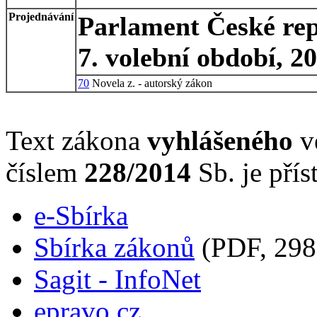
Projednávání
Parlament České rep
7. volební období, 2
70
Novela z. - autorský zákon
Text zákona
vyhlášeného
ve
číslem
228/2014
Sb. je přís
e-Sbírka
Sbírka zákonů
(PDF, 298
Sagit - InfoNet
epravo.cz