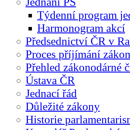
Jednání PS
Týdenní program je
Harmonogram akcí
Předsednictví ČR v R
Proces příjímání záko
Přehled zákonodárné č
Ústava ČR
Jednací řád
Důležité zákony
Historie parlamentaris