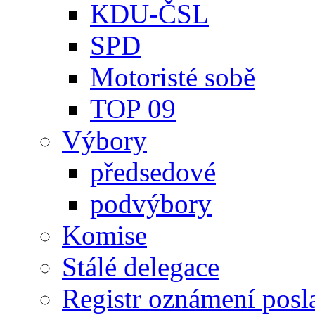
KDU-ČSL
SPD
Motoristé sobě
TOP 09
Výbory
předsedové
podvýbory
Komise
Stálé delegace
Registr oznámení posl