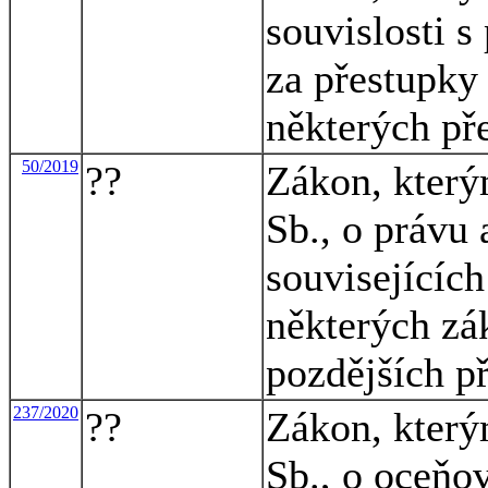
souvislosti s
za přestupky 
některých př
50/2019
??
Zákon, který
Sb., o právu
souvisejícíc
některých zá
pozdějších p
237/2020
??
Zákon, který
Sb., o oceňo