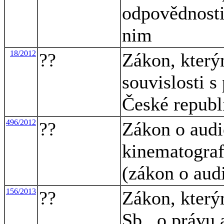
odpovědnosti
nim
18/2012
??
Zákon, který
souvislosti s
České republ
496/2012
??
Zákon o audi
kinematograf
(zákon o aud
156/2013
??
Zákon, který
Sb., o právu