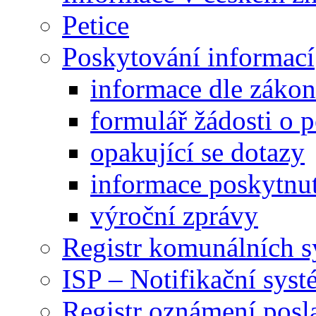
Petice
Poskytování informací
informace dle záko
formulář žádosti o 
opakující se dotazy
informace poskytnut
výroční zprávy
Registr komunálních 
ISP – Notifikační sys
Registr oznámení posl