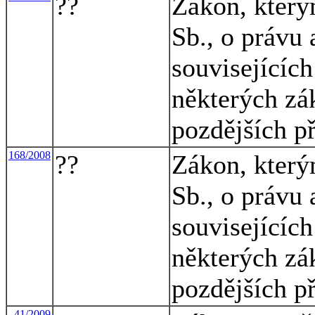
??
Zákon, který
Sb., o právu
souvisejícíc
některých zá
pozdějších př
168/2008
??
Zákon, který
Sb., o právu
souvisejícíc
některých zá
pozdějších p
41/2009