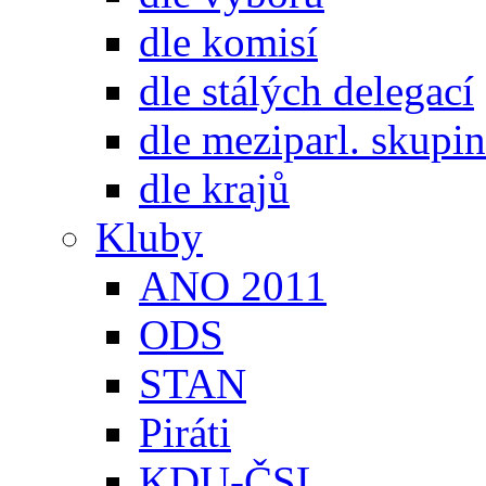
dle komisí
dle stálých delegací
dle meziparl. skupin
dle krajů
Kluby
ANO 2011
ODS
STAN
Piráti
KDU-ČSL