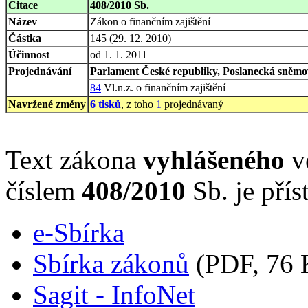
Citace
408/2010 Sb.
Název
Zákon o finančním zajištění
Částka
145 (29. 12. 2010)
Účinnost
od 1. 1. 2011
Projednávání
Parlament České republiky, Poslanecká sněmov
84
Vl.n.z. o finančním zajištění
Navržené změny
6 tisků
, z toho
1
projednávaný
Text zákona
vyhlášeného
ve
číslem
408/2010
Sb. je přís
e-Sbírka
Sbírka zákonů
(PDF, 76 
Sagit - InfoNet