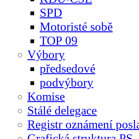
SPD
Motoristé sobě
TOP 09
Výbory
předsedové
podvýbory
Komise
Stálé delegace
Registr oznámení posl
Grafická struktura PS