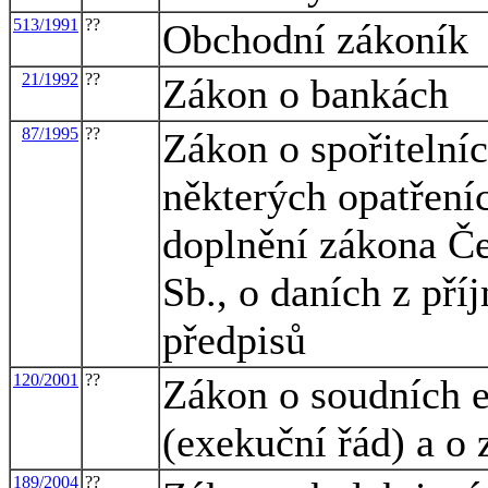
513/1991
??
Obchodní zákoník
21/1992
??
Zákon o bankách
87/1995
??
Zákon o spořitelníc
některých opatřeníc
doplnění zákona Če
Sb., o daních z pří
předpisů
120/2001
??
Zákon o soudních e
(exekuční řád) a o
189/2004
??