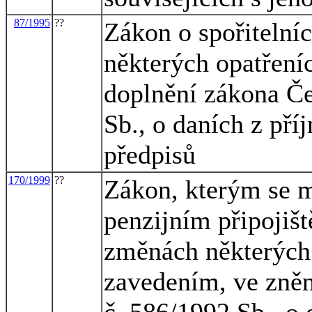
87/1995
??
Zákon o spořitelníc
některých opatřeníc
doplnění zákona Če
Sb., o daních z pří
předpisů
170/1999
??
Zákon, kterým se m
penzijním připojišt
změnách některých 
zavedením, ve zněn
č. 586/1992 Sb., o 