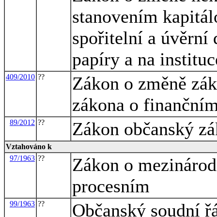
stanovením kapitá
spořitelní a úvěrn
papíry a na institu
409/2010
??
Zákon o změně záko
zákona o finančním
89/2012
??
Zákon občanský zá
Vztahováno k
97/1963
??
Zákon o mezináro
procesním
99/1963
??
Občanský soudní ř