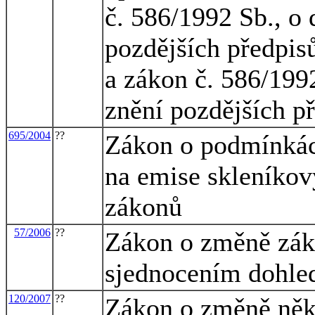
č. 586/1992 Sb., o 
pozdějších předpisů
a zákon č. 586/1992
znění pozdějších p
695/2004
??
Zákon o podmínkác
na emise skleníkov
zákonů
57/2006
??
Zákon o změně záko
sjednocením dohle
120/2007
??
Zákon o změně někt