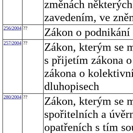
změnách některých 
zavedením, ve zněn
256/2004
??
Zákon o podnikání 
257/2004
??
Zákon, kterým se m
s přijetím zákona o
zákona o kolektivn
dluhopisech
280/2004
??
Zákon, kterým se m
spořitelních a úvěr
opatřeních s tím so