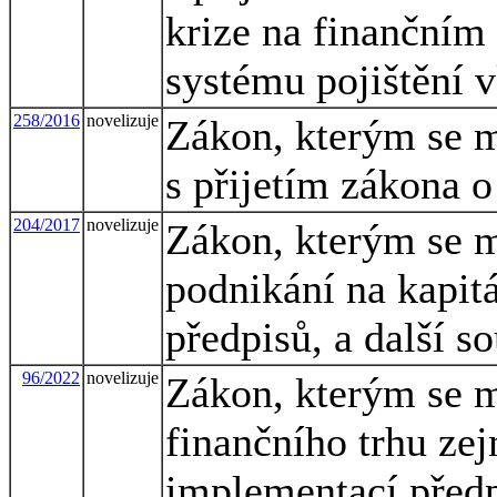
krize na finančním 
systému pojištění 
258/2016
novelizuje
Zákon, kterým se m
s přijetím zákona 
204/2017
novelizuje
Zákon, kterým se m
podnikání na kapit
předpisů, a další s
96/2022
novelizuje
Zákon, kterým se m
finančního trhu zej
implementací předp