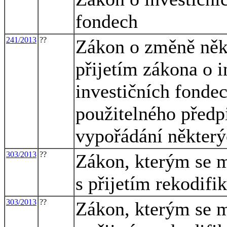
fondech
241/2013
??
Zákon o změně někt
přijetím zákona o i
investičních fondec
použitelného předp
vypořádání některý
303/2013
??
Zákon, kterým se m
s přijetím rekodif
303/2013
??
Zákon, kterým se m