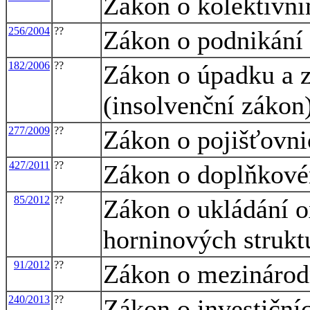
Zákon o kolektivní
256/2004
??
Zákon o podnikání 
182/2006
??
Zákon o úpadku a z
(insolvenční zákon
277/2009
??
Zákon o pojišťovni
427/2011
??
Zákon o doplňkové
85/2012
??
Zákon o ukládání o
horninových strukt
91/2012
??
Zákon o mezináro
240/2013
??
Zákon o investičníc