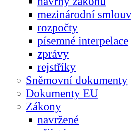
návrhy zákonů
mezinárodní smlou
rozpočty
písemné interpelace
zprávy
rejstříky
Sněmovní dokumenty
Dokumenty EU
Zákony
navržené