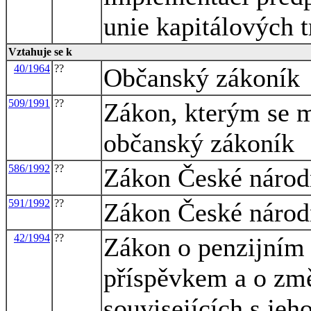
unie kapitálových t
Vztahuje se k
40/1964
??
Občanský zákoník
509/1991
??
Zákon, kterým se m
občanský zákoník
586/1992
??
Zákon České národn
591/1992
??
Zákon České národn
42/1994
??
Zákon o penzijním p
příspěvkem a o zm
souvisejících s je