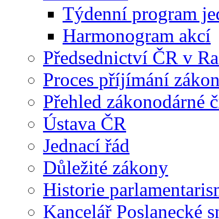
Týdenní program je
Harmonogram akcí
Předsednictví ČR v R
Proces příjímání záko
Přehled zákonodárné č
Ústava ČR
Jednací řád
Důležité zákony
Historie parlamentaris
Kancelář Poslanecké 