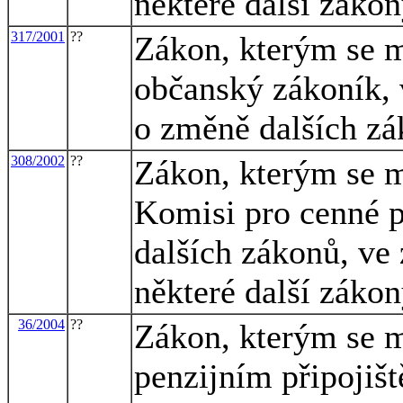
některé další záko
317/2001
??
Zákon, kterým se m
občanský zákoník, 
o změně dalších z
308/2002
??
Zákon, kterým se m
Komisi pro cenné p
dalších zákonů, ve 
některé další záko
36/2004
??
Zákon, kterým se m
penzijním připojišt