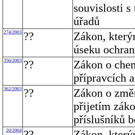
souvislosti 
úřadů
274/2003
??
Zákon, který
úseku ochran
356/2003
??
Zákon o che
přípravcích 
362/2003
??
Zákon o změn
přijetím zák
příslušníků 
20/2004
??
Zákon, který