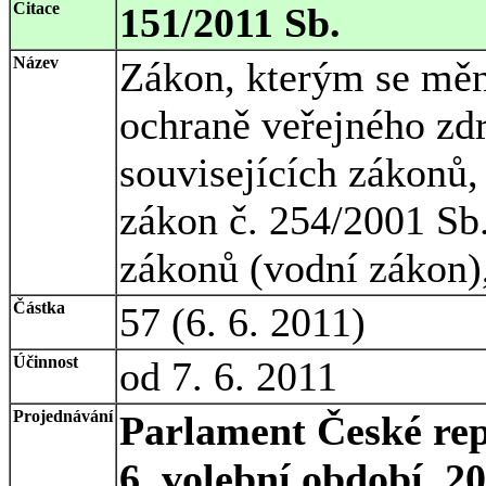
Citace
151/2011 Sb.
Název
Zákon, kterým se měn
ochraně veřejného zd
souvisejících zákonů,
zákon č. 254/2001 Sb
zákonů (vodní zákon),
Částka
57 (6. 6. 2011)
Účinnost
od 7. 6. 2011
Projednávání
Parlament České rep
6. volební období, 2