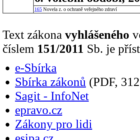
165
Novela z. o ochraně veřejného zdraví
Text zákona
vyhlášeného
ve
číslem
151/2011
Sb. je přís
e-Sbírka
Sbírka zákonů
(PDF, 312
Sagit - InfoNet
epravo.cz
Zákony pro lidi
esipa.cz