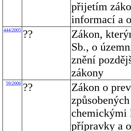
přijetím zák
informací a o
444/2005
??
Zákon, který
Sb., o územn
znění pozdějš
zákony
59/2006
??
Zákon o prev
způsobených
chemickými 
přípravky a 