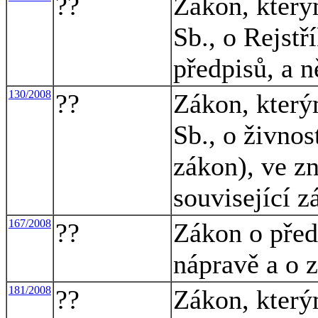
??
Zákon, který
Sb., o Rejstř
předpisů, a n
130/2008
??
Zákon, který
Sb., o živno
zákon), ve zn
související 
167/2008
??
Zákon o před
nápravě a o 
181/2008
??
Zákon, který