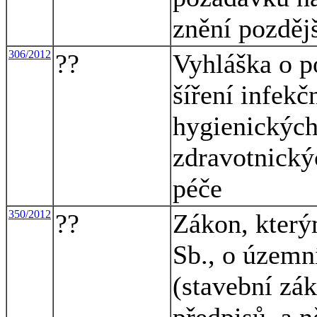
znění pozděj
306/2012
??
Vyhláška o p
šíření infek
hygienických
zdravotnickýc
péče
350/2012
??
Zákon, který
Sb., o územn
(stavební zák
předpisů, a n