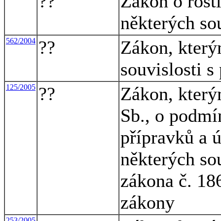
??
Zákon o rost
některých so
562/2004
??
Zákon, který
souvislosti s
125/2005
??
Zákon, který
Sb., o podmí
přípravků a 
některých so
zákona č. 186
zákony
253/2005