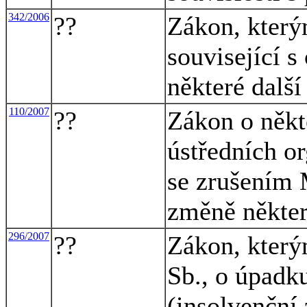
342/2006
??
Zákon, který
související s
některé dalš
110/2007
??
Zákon o někt
ústředních or
se zrušením 
změně někte
296/2007
??
Zákon, který
Sb., o úpadk
(insolvenční 