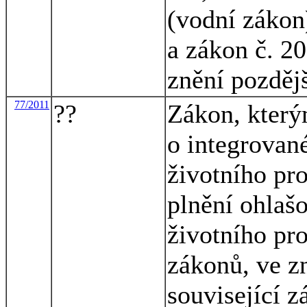
(vodní zákon)
a zákon č. 20
znění pozděj
77/2011
??
Zákon, který
o integrovan
životního pr
plnění ohlašo
životního pr
zákonů, ve zn
související 