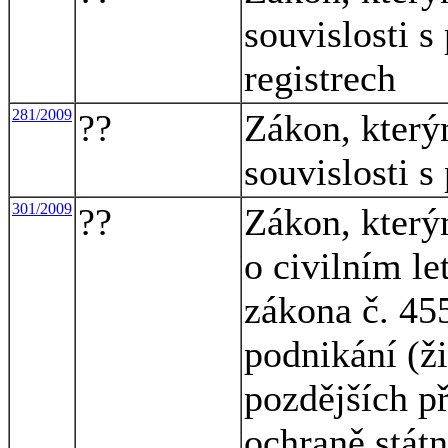
souvislosti s
registrech
281/2009
??
Zákon, který
souvislosti s
301/2009
??
Zákon, který
o civilním le
zákona č. 45
podnikání (ž
pozdějších p
ochraně státn