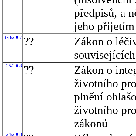
předpisů, a n
jeho přijetím
378/2007
??
Zákon o léči
souvisejícíc
25/2008
??
Zákon o inte
životního pr
plnění ohlašo
životního pr
zákonů
124/2008