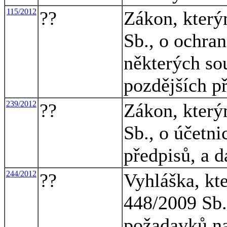
115/2012
??
Zákon, který
Sb., o ochra
některých so
pozdějších p
239/2012
??
Zákon, který
Sb., o účetni
předpisů, a d
244/2012
??
Vyhláška, kt
448/2009 Sb.
požadavků na