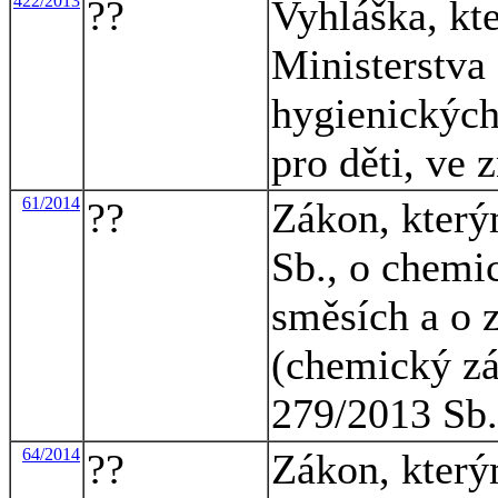
422/2013
??
Vyhláška, kt
Ministerstva 
hygienických
pro děti, ve 
61/2014
??
Zákon, který
Sb., o chemi
směsích a o 
(chemický zá
279/2013 Sb.
64/2014
??
Zákon, který