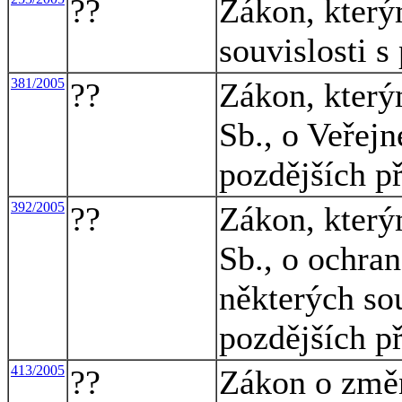
??
Zákon, který
souvislosti s
381/2005
??
Zákon, který
Sb., o Veřejn
pozdějších př
392/2005
??
Zákon, který
Sb., o ochra
některých so
pozdějších př
413/2005
??
Zákon o změn