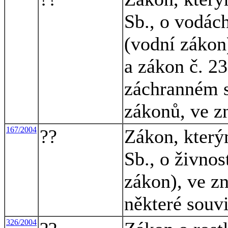
Sb., o vodác
(vodní zákon)
a zákon č. 2
záchranném 
zákonů, ve z
167/2004
??
Zákon, který
Sb., o živno
zákon), ve zn
některé souvi
326/2004