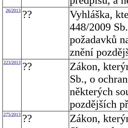
26/2013
??
Vyhláška, kt
448/2009 Sb.
požadavků na
znění pozděj
223/2013
??
Zákon, který
Sb., o ochra
některých so
pozdějších p
275/2013
??
Zákon, který