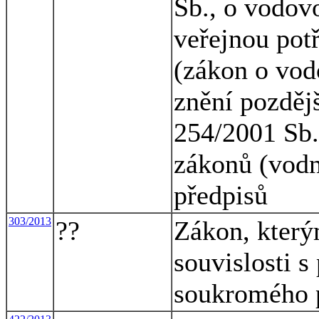
Sb., o vodov
veřejnou pot
(zákon o vod
znění pozdějš
254/2001 Sb.
zákonů (vodn
předpisů
303/2013
??
Zákon, který
souvislosti s
soukromého 