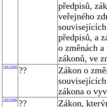
předpisů, zá
veřejného zd
souvisejícíc
předpisů, a z
o změnách a 
zákonů, ve z
186/2006
??
Zákon o změ
souvisejících
zákona o vyv
189/2006
??
Zákon, který