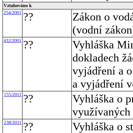
Vztahováno k
254/2001
??
Zákon o vodá
(vodní zákon
432/2001
??
Vyhláška Min
dokladech žá
vyjádření a o
a vyjádření 
155/2011
??
Vyhláška o p
využívaných 
238/2011
??
Vyhláška o s