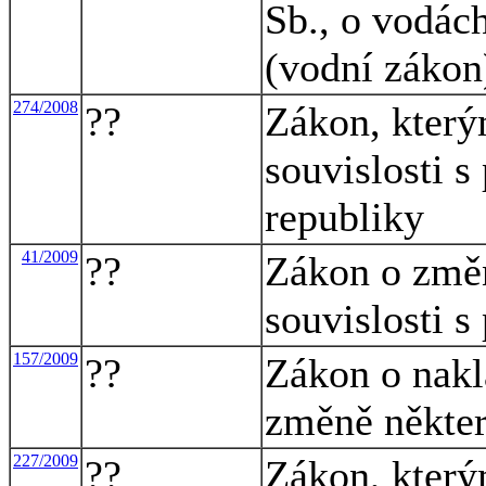
Sb., o vodác
(vodní zákon
274/2008
??
Zákon, který
souvislosti s
republiky
41/2009
??
Zákon o změ
souvislosti s
157/2009
??
Zákon o nakl
změně někte
227/2009
??
Zákon, který