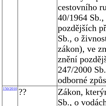
cestovního r
40/1964 Sb.,
pozdějších p
Sb., o živno
zákon), ve zn
znění pozdějš
247/2000 Sb.
odborné způso
150/2010
??
Zákon, který
Sb., o vodác