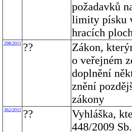
požadavků na
limity písku
hracích ploc
298/2011
??
Zákon, který
o veřejném z
doplnění něk
znění pozdějš
zákony
362/2011
??
Vyhláška, kt
448/2009 Sb.