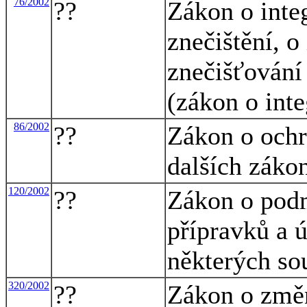
76/2002
??
Zákon o inte
znečištění, o
znečišťování
(zákon o int
86/2002
??
Zákon o ochr
dalších záko
120/2002
??
Zákon o podm
přípravků a 
některých so
320/2002
??
Zákon o změn