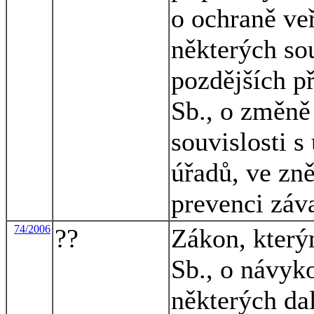
o ochraně ve
některých so
pozdějších p
Sb., o změně
souvislosti 
úřadů, ve zně
prevenci záv
74/2006
??
Zákon, který
Sb., o návyk
některých da