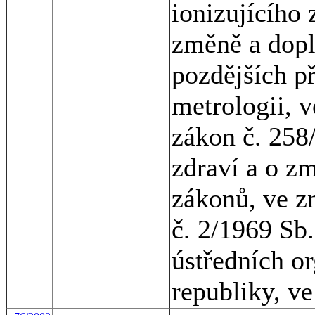
ionizujícího
změně a dopl
pozdějších p
metrologii, v
zákon č. 258
zdraví a o z
zákonů, ve z
č. 2/1969 Sb.
ústředních o
republiky, ve