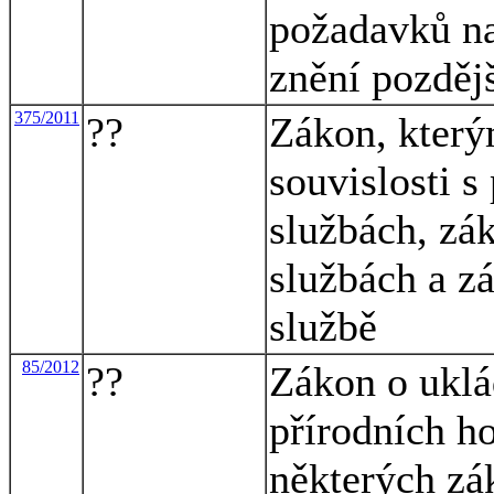
požadavků na
znění pozděj
375/2011
??
Zákon, který
souvislosti s
službách, zá
službách a z
službě
85/2012
??
Zákon o uklá
přírodních h
některých zá