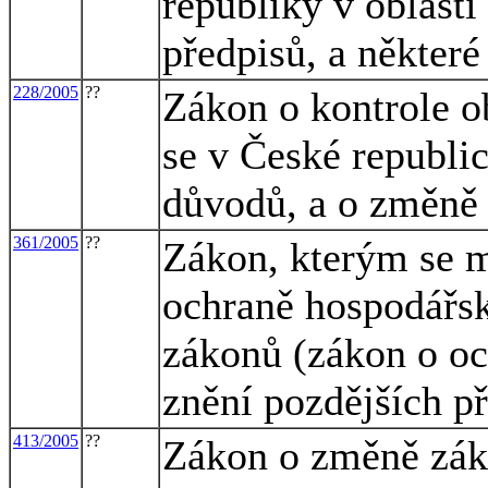
republiky v oblasti
předpisů, a některé
228/2005
??
Zákon o kontrole o
se v České republi
důvodů, a o změně
361/2005
??
Zákon, kterým se m
ochraně hospodářsk
zákonů (zákon o oc
znění pozdějších př
413/2005
??
Zákon o změně záko