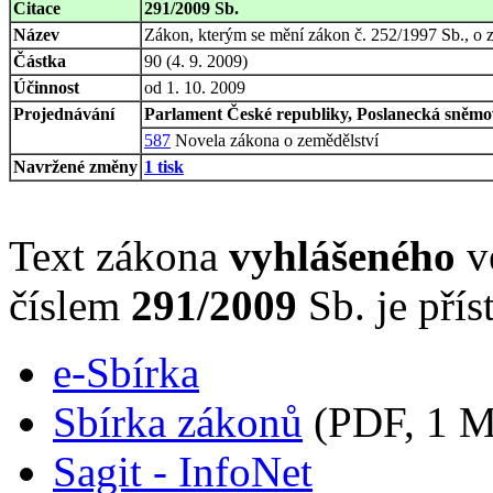
Citace
291/2009 Sb.
Název
Zákon, kterým se mění zákon č. 252/1997 Sb., o ze
Částka
90 (4. 9. 2009)
Účinnost
od 1. 10. 2009
Projednávání
Parlament České republiky, Poslanecká sněmov
587
Novela zákona o zemědělství
Navržené změny
1 tisk
Text zákona
vyhlášeného
ve
číslem
291/2009
Sb. je přís
e-Sbírka
Sbírka zákonů
(PDF, 1 
Sagit - InfoNet