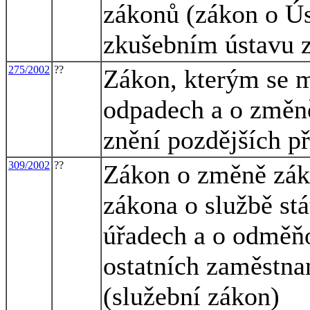
zákonů (zákon o Ú
zkušebním ústavu 
275/2002
??
Zákon, kterým se m
odpadech a o změně
znění pozdějších p
309/2002
??
Zákon o změně záko
zákona o službě st
úřadech a o odměň
ostatních zaměstna
(služební zákon)