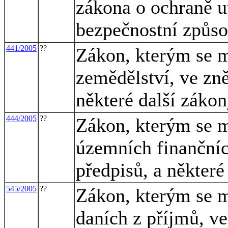
zákona o ochraně u
bezpečnostní způso
441/2005
??
Zákon, kterým se m
zemědělství, ve zně
některé další záko
444/2005
??
Zákon, kterým se m
územních finančníc
předpisů, a některé
545/2005
??
Zákon, kterým se m
daních z příjmů, ve