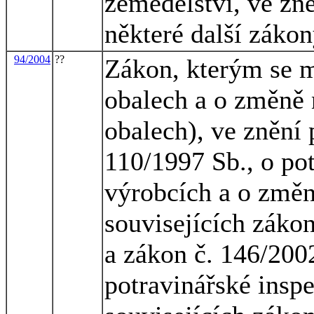
zemědělství, ve zně
některé další záko
94/2004
??
Zákon, kterým se m
obalech a o změně 
obalech), ve znění 
110/1997 Sb., o po
výrobcích a o změn
souvisejících zákon
a zákon č. 146/200
potravinářské insp