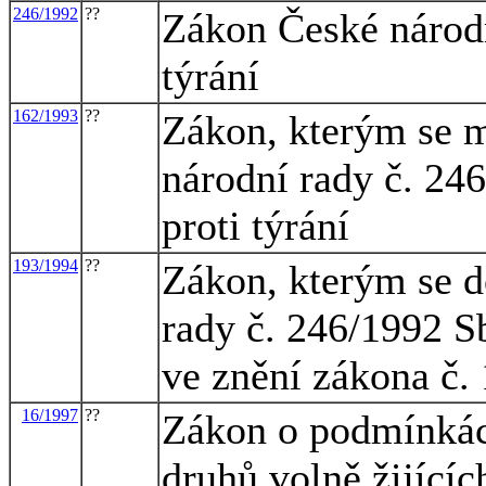
246/1992
??
Zákon České národn
týrání
162/1993
??
Zákon, kterým se m
národní rady č. 246
proti týrání
193/1994
??
Zákon, kterým se d
rady č. 246/1992 Sb
ve znění zákona č.
16/1997
??
Zákon o podmínkác
druhů volně žijícíc