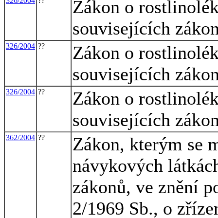
326/2004
??
Zákon o rostlinolé
souvisejících záko
326/2004
??
Zákon o rostlinolé
souvisejících záko
326/2004
??
Zákon o rostlinolé
souvisejících záko
362/2004
??
Zákon, kterým se m
návykových látkách
zákonů, ve znění po
2/1969 Sb., o zříze