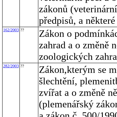
zákonů (veterinární
předpisů, a některé
162/2003
??
Zákon o podmínkác
zahrad a o změně n
zoologických zahr
282/2003
??
Zákon,kterým se mě
šlechtění, plemeni
zvířat a o změně n
(plemenářský zákon
a zákon č. 500/199