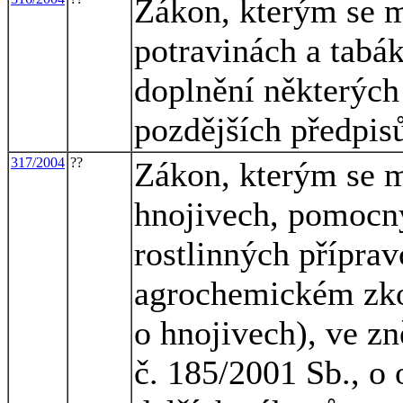
Zákon, kterým se m
potravinách a tabá
doplnění některých
pozdějších předpisů
317/2004
??
Zákon, kterým se m
hnojivech, pomocn
rostlinných příprav
agrochemickém zko
o hnojivech), ve zn
č. 185/2001 Sb., o