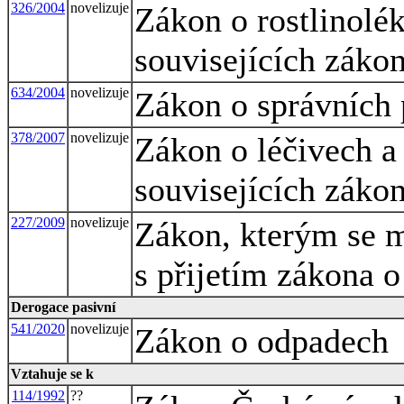
326/2004
novelizuje
Zákon o rostlinolé
souvisejících záko
634/2004
novelizuje
Zákon o správních 
378/2007
novelizuje
Zákon o léčivech a
souvisejících záko
227/2009
novelizuje
Zákon, kterým se m
s přijetím zákona o
Derogace pasivní
541/2020
novelizuje
Zákon o odpadech
Vztahuje se k
114/1992
??