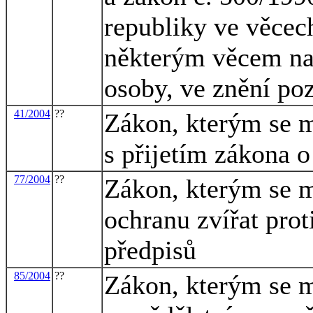
republiky ve věcech
některým věcem na 
osoby, ve znění po
41/2004
??
Zákon, kterým se m
s přijetím zákona 
77/2004
??
Zákon, kterým se m
ochranu zvířat prot
předpisů
85/2004
??
Zákon, kterým se m