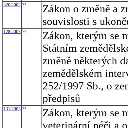
320/2002
??
Zákon o změně a zr
souvislosti s ukon
128/2003
??
Zákon, kterým se m
Státním zemědělsk
změně některých da
zemědělském interv
252/1997 Sb., o ze
předpisů
131/2003
??
Zákon, kterým se m
veterinární péči a 