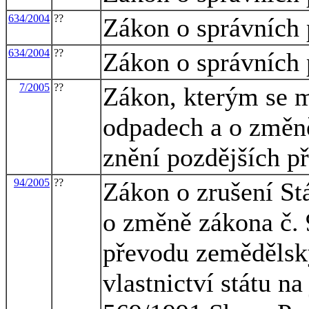
634/2004
??
Zákon o správních 
634/2004
??
Zákon o správních 
7/2005
??
Zákon, kterým se m
odpadech a o změně
znění pozdějších p
94/2005
??
Zákon o zrušení St
o změně zákona č.
převodu zemědělsk
vlastnictví státu n