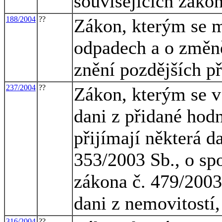
souvisejících zákon
188/2004
??
Zákon, kterým se m
odpadech a o změně
znění pozdějších p
237/2004
??
Zákon, kterým se v 
dani z přidané hod
přijímají některá d
353/2003 Sb., o sp
zákona č. 479/2003
dani z nemovitostí,
316/2004
??