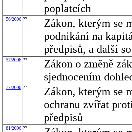
poplatcích
56/2006
??
Zákon, kterým se m
podnikání na kapit
předpisů, a další s
57/2006
??
Zákon o změně záko
sjednocením dohle
77/2006
??
Zákon, kterým se m
ochranu zvířat prot
předpisů
81/2006
??
Zákon, kterým se m