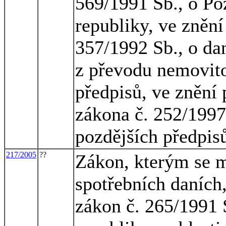
569/1991 Sb., o P
republiky, ve znění
357/1992 Sb., o dan
z převodu nemovito
předpisů, ve znění
zákona č. 252/1997
pozdějších předpis
217/2005
??
Zákon, kterým se m
spotřebních daních,
zákon č. 265/1991 