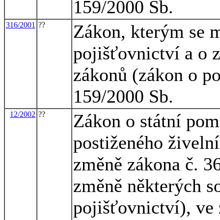
159/2000 Sb.
316/2001
??
Zákon, kterým se m
pojišťovnictví a o 
zákonů (zákon o poj
159/2000 Sb.
12/2002
??
Zákon o státní pom
postiženého živeln
změně zákona č. 36
změně některých so
pojišťovnictví), ve