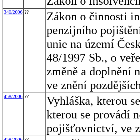
Zákon o insolvenčn
340/2006
??
Zákon o činnosti i
penzijního pojištěn
unie na území Česk
48/1997 Sb., o veř
změně a doplnění n
ve znění pozdějšíc
458/2006
??
Vyhláška, kterou s
kterou se provádí 
pojišťovnictví, ve 
458/2006
??