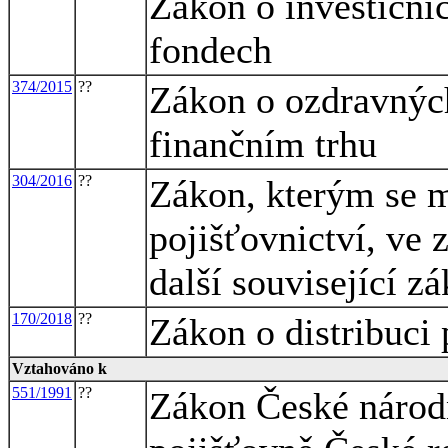
Zákon o investičníc
fondech
374/2015
??
Zákon o ozdravných
finančním trhu
304/2016
??
Zákon, kterým se m
pojišťovnictví, ve 
další související z
170/2018
??
Zákon o distribuci p
Vztahováno k
551/1991
??
Zákon České národ