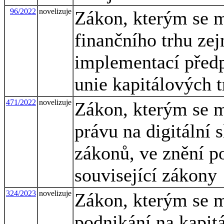
96/2022
novelizuje
Zákon, kterým se m
finančního trhu zej
implementací předp
unie kapitálových t
471/2022
novelizuje
Zákon, kterým se m
právu na digitální
zákonů, ve znění po
související zákony
324/2023
novelizuje
Zákon, kterým se m
podnikání na kapit