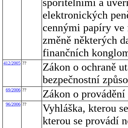
spořitelními a úvěr
elektronických pen
cennými papíry ve 
změně některých da
finančních konglo
412/2005
??
Zákon o ochraně ut
bezpečnostní způso
69/2006
??
Zákon o provádění
96/2006
??
Vyhláška, kterou s
kterou se provádí 