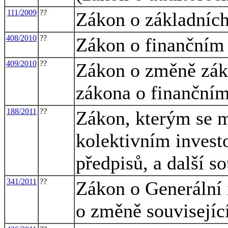
111/2009
??
Zákon o základních
408/2010
??
Zákon o finančním 
409/2010
??
Zákon o změně záko
zákona o finančním
188/2011
??
Zákon, kterým se m
kolektivním invest
předpisů, a další s
341/2011
??
Zákon o Generální 
o změně souvisejíc