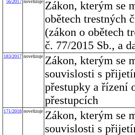
56/2017
novelizuje
Zákon, kterým se m
obětech trestných 
(zákon o obětech tr
č. 77/2015 Sb., a d
183/2017
novelizuje
Zákon, kterým se m
souvislosti s přije
přestupky a řízení 
přestupcích
171/2018
novelizuje
Zákon, kterým se m
souvislosti s přijet