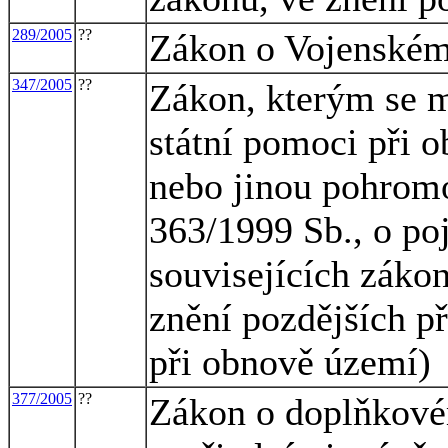
289/2005
??
Zákon o Vojenském
347/2005
??
Zákon, kterým se m
státní pomoci při 
nebo jinou pohrom
363/1999 Sb., o po
souvisejících zákon
znění pozdějších př
při obnově území)
377/2005
??
Zákon o doplňkové