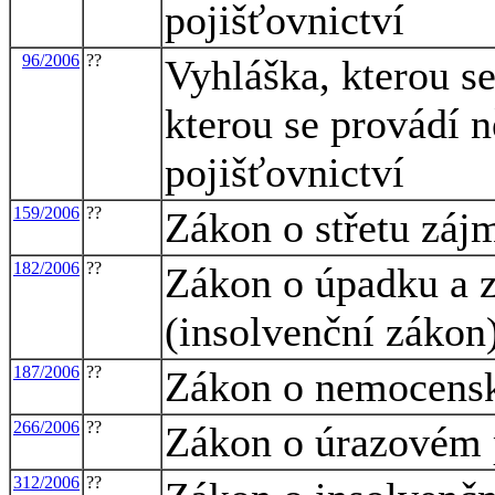
pojišťovnictví
96/2006
??
Vyhláška, kterou s
kterou se provádí 
pojišťovnictví
159/2006
??
Zákon o střetu záj
182/2006
??
Zákon o úpadku a z
(insolvenční zákon
187/2006
??
Zákon o nemocensk
266/2006
??
Zákon o úrazovém 
312/2006
??