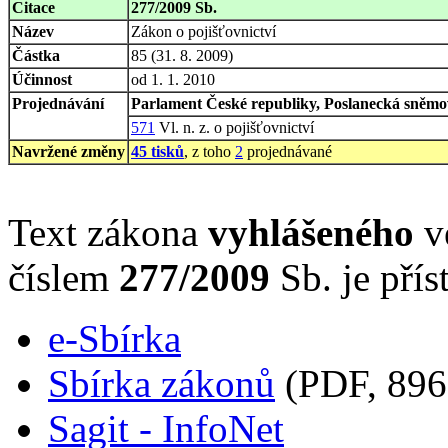
Citace
277/2009 Sb.
Název
Zákon o pojišťovnictví
Částka
85 (31. 8. 2009)
Účinnost
od 1. 1. 2010
Projednávání
Parlament České republiky, Poslanecká sněmov
571
Vl. n. z. o pojišťovnictví
Navržené změny
45 tisků
, z toho
2
projednávané
Text zákona
vyhlášeného
ve
číslem
277/2009
Sb. je přís
e-Sbírka
Sbírka zákonů
(PDF, 896
Sagit - InfoNet