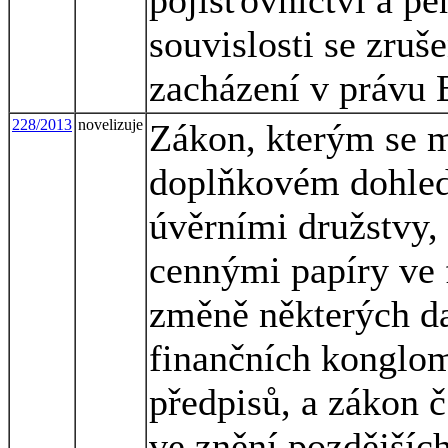
souvislosti se zru
zacházení v právu 
228/2013
novelizuje
Zákon, kterým se m
doplňkovém dohled
úvěrními družstvy,
cennými papíry ve 
změně některých da
finančních konglom
předpisů, a zákon č
ve znění pozdějšíc