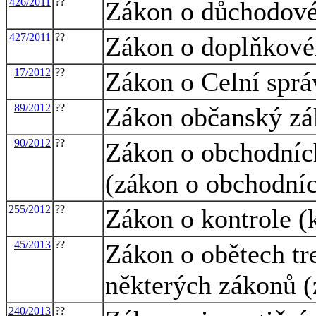
426/2011
??
Zákon o důchodové
427/2011
??
Zákon o doplňkové
17/2012
??
Zákon o Celní sprá
89/2012
??
Zákon občanský zá
90/2012
??
Zákon o obchodních
(zákon o obchodníc
255/2012
??
Zákon o kontrole (k
45/2013
??
Zákon o obětech tr
některých zákonů (
240/2013
??