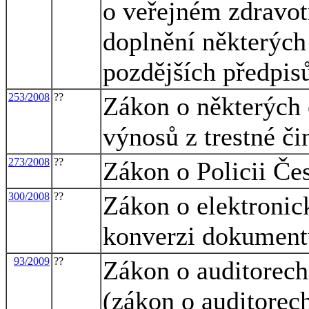
o veřejném zdravot
doplnění některých
pozdějších předpis
253/2008
??
Zákon o některých o
výnosů z trestné či
273/2008
??
Zákon o Policii Če
300/2008
??
Zákon o elektronic
konverzi dokument
93/2009
??
Zákon o auditorech
(zákon o auditorec