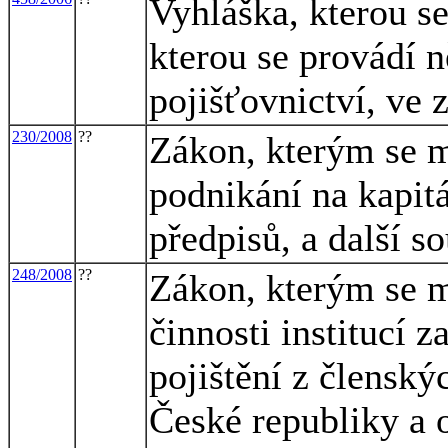
Vyhláška, kterou s
kterou se provádí 
pojišťovnictví, ve 
230/2008
??
Zákon, kterým se m
podnikání na kapit
předpisů, a další s
248/2008
??
Zákon, kterým se m
činnosti institucí
pojištění z členský
České republiky a 