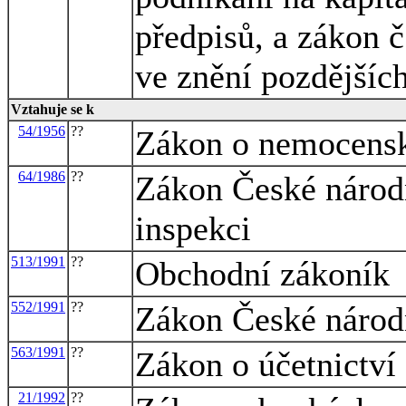
předpisů, a zákon č
ve znění pozdějšíc
Vztahuje se k
54/1956
??
Zákon o nemocensk
64/1986
??
Zákon České národ
inspekci
513/1991
??
Obchodní zákoník
552/1991
??
Zákon České národn
563/1991
??
Zákon o účetnictví
21/1992
??