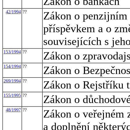
Zákon o bankách
42/1994
??
Zákon o penzijním p
příspěvkem a o zm
souvisejících s je
153/1994
??
Zákon o zpravodajs
154/1994
??
Zákon o Bezpečnost
269/1994
??
Zákon o Rejstříku t
155/1995
??
Zákon o důchodové
48/1997
??
Zákon o veřejném z
a doplnění některý