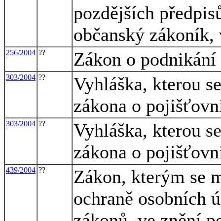
pozdějších předpisů
občanský zákoník, 
256/2004
??
Zákon o podnikání 
303/2004
??
Vyhláška, kterou s
zákona o pojišťovn
303/2004
??
Vyhláška, kterou s
zákona o pojišťovn
439/2004
??
Zákon, kterým se m
ochraně osobních ú
zákonů, ve znění p