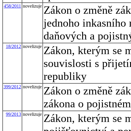
458/2011
novelizuje
Zákon o změně záko
jednoho inkasního 
daňových a pojistn
18/2012
novelizuje
Zákon, kterým se m
souvislosti s přije
republiky
399/2012
novelizuje
Zákon o změně záko
zákona o pojistném
99/2013
novelizuje
Zákon, kterým se m
pojišťovnictví a pe