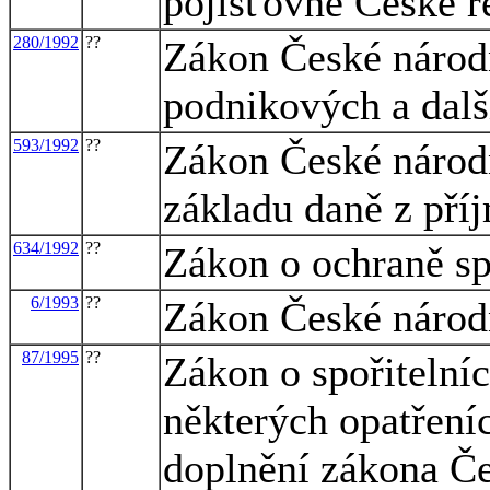
pojišťovně České r
280/1992
??
Zákon České národn
podnikových a dalš
593/1992
??
Zákon České národn
základu daně z pří
634/1992
??
Zákon o ochraně sp
6/1993
??
Zákon České národn
87/1995
??
Zákon o spořitelníc
některých opatřeníc
doplnění zákona Če