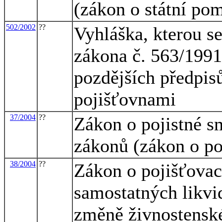
(zákon o státní po
502/2002
??
Vyhláška, kterou se
zákona č. 563/1991 
pozdějších předpisů
pojišťovnami
37/2004
??
Zákon o pojistné s
zákonů (zákon o po
38/2004
??
Zákon o pojišťovac
samostatných likvid
změně živnostensk