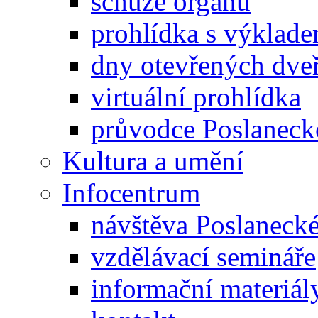
schůze orgánů
prohlídka s výklad
dny otevřených dveř
virtuální prohlídka
průvodce Poslanec
Kultura a umění
Infocentrum
návštěva Poslaneck
vzdělávací semináře
informační materiál