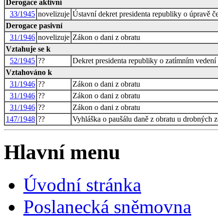
Derogace aktivní
33/1945
novelizuje
Ústavní dekret presidenta republiky o úpravě 
Derogace pasivní
31/1946
novelizuje
Zákon o dani z obratu
Vztahuje se k
52/1945
??
Dekret presidenta republiky o zatímním vedení 
Vztahováno k
31/1946
??
Zákon o dani z obratu
31/1946
??
Zákon o dani z obratu
31/1946
??
Zákon o dani z obratu
147/1948
??
Vyhláška o paušálu daně z obratu u drobných 
Hlavní menu
Úvodní stránka
Poslanecká sněmovna