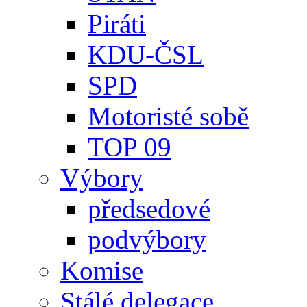
Piráti
KDU-ČSL
SPD
Motoristé sobě
TOP 09
Výbory
předsedové
podvýbory
Komise
Stálé delegace