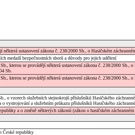
dějí některá ustanovení zákona č. 238/2000 Sb., o Hasičském záchrann
ních medailí bezpečnostních sborů a důvody pro jejich udělení
 Sb., kterou se provádějí některá ustanovení zákona č. 238/2000 Sb.,
04 Sb.
 Sb., kterou se provádějí některá ustanovení zákona č. 238/2000 Sb.,
b., o vzorech služebních stejnokrojů příslušníků Hasičského záchranné
a o vystrojování a služebním průkazu příslušníků Hasičského záchrann
publiky a o změně některých zákonů (zákon o hasičském záchranném 
h České republiky