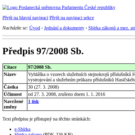
Přejít na hlavní navigaci
Přejít na navigaci sekce
Nacházíte se:
Úvod
›
Jednání a dokumenty
›
Sbírka zákonů a mez. s
Předpis 97/2008 Sb.
Citace
97/2008 Sb.
Název
Vyhláška o vzorech služebních stejnokrojů příslušníků 
vystrojování a služebním průkazu příslušníků Hasičské
Částka
30 (27. 3. 2008)
Účinnost
od 27. 3. 2008, zrušeno dnem 1. 1. 2016
Navržené
1 tisk
změny
Text předpisu je přístupný na těchto stránkách:
e-Sbírka
Sbirka zakonu
(PDF, 226 KB)