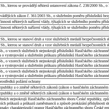
 Sb., kterou se provádějí některá ustanovení zákona č. 238/2000 Sb.,
ovádějících zákon č. 361/2003 Sb., o služebním poměru příslušníků be
činnosti některých nařízení vlády, týkajících se služebního poměru přís
činnosti některých nařízení vlády, týkajících se služebního poměru přís
Sb., kterou se stanoví druh a vzor služebních medailí bezpečnostních s
Sb., kterou se stanoví druh a vzor služebních medailí bezpečnostních s
b., o vzorech služebních stejnokrojů příslušníků Hasičského záchranné
a o vystrojování a služebním průkazu příslušníků Hasičského záchrann
b., o vzorech služebních stejnokrojů příslušníků Hasičského záchranné
a o vystrojování a služebním průkazu příslušníků Hasičského záchrann
b., o vzorech služebních stejnokrojů příslušníků Hasičského záchranné
a o vystrojování a služebním průkazu příslušníků Hasičského záchrann
rostředků požární ochrany
publiky a o změně některých zákonů (zákon o hasičském záchranném 
publiky a o změně některých zákonů (zákon o hasičském záchranném 
žebních stejnokrojů Hasičského záchranného sboru České republiky, z
ebních průkazů a průkazů zaměstnanců a způsob prokázání příslušnosti
znaky charakterizující prapor Hasičského záchranného sboru České rep