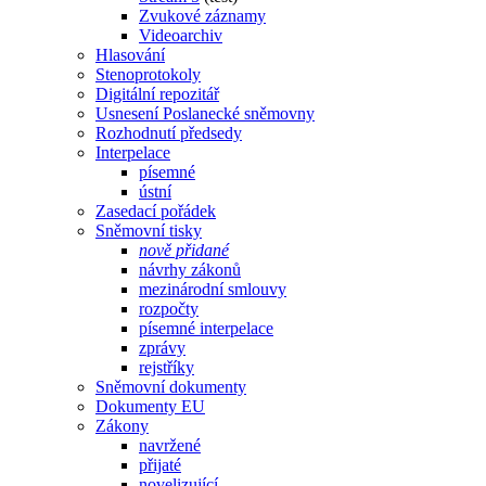
Zvukové záznamy
Videoarchiv
Hlasování
Stenoprotokoly
Digitální repozitář
Usnesení Poslanecké sněmovny
Rozhodnutí předsedy
Interpelace
písemné
ústní
Zasedací pořádek
Sněmovní tisky
nově přidané
návrhy zákonů
mezinárodní smlouvy
rozpočty
písemné interpelace
zprávy
rejstříky
Sněmovní dokumenty
Dokumenty EU
Zákony
navržené
přijaté
novelizující