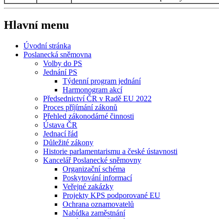
Hlavní menu
Úvodní stránka
Poslanecká sněmovna
Volby do PS
Jednání PS
Týdenní program jednání
Harmonogram akcí
Předsednictví ČR v Radě EU 2022
Proces příjímání zákonů
Přehled zákonodárné činnosti
Ústava ČR
Jednací řád
Důležité zákony
Historie parlamentarismu a české ústavnosti
Kancelář Poslanecké sněmovny
Organizační schéma
Poskytování informací
Veřejné zakázky
Projekty KPS podporované EU
Ochrana oznamovatelů
Nabídka zaměstnání