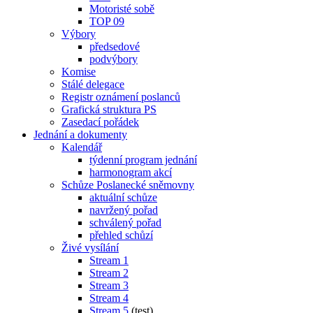
Motoristé sobě
TOP 09
Výbory
předsedové
podvýbory
Komise
Stálé delegace
Registr oznámení poslanců
Grafická struktura PS
Zasedací pořádek
Jednání a dokumenty
Kalendář
týdenní program jednání
harmonogram akcí
Schůze Poslanecké sněmovny
aktuální schůze
navržený pořad
schválený pořad
přehled schůzí
Živé vysílání
Stream 1
Stream 2
Stream 3
Stream 4
Stream 5
(test)