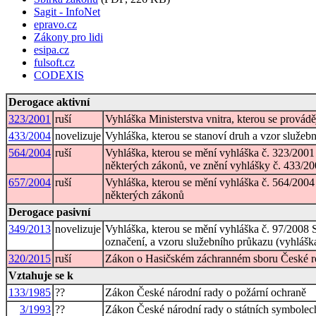
Sagit - InfoNet
epravo.cz
Zákony pro lidi
esipa.cz
fulsoft.cz
CODEXIS
Derogace aktivní
323/2001
ruší
Vyhláška Ministerstva vnitra, kterou se prová
433/2004
novelizuje
Vyhláška, kterou se stanoví druh a vzor služeb
564/2004
ruší
Vyhláška, kterou se mění vyhláška č. 323/2001
některých zákonů, ve znění vyhlášky č. 433/20
657/2004
ruší
Vyhláška, kterou se mění vyhláška č. 564/2004
některých zákonů
Derogace pasivní
349/2013
novelizuje
Vyhláška, kterou se mění vyhláška č. 97/2008 S
označení, a vzoru služebního průkazu (vyhlášk
320/2015
ruší
Zákon o Hasičském záchranném sboru České re
Vztahuje se k
133/1985
??
Zákon České národní rady o požární ochraně
3/1993
??
Zákon České národní rady o státních symbolec