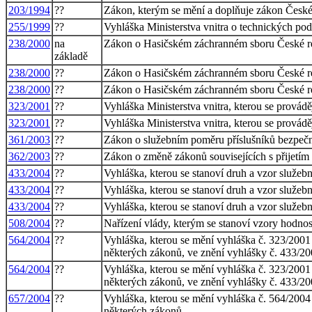
203/1994
??
Zákon, kterým se mění a doplňuje zákon České 
255/1999
??
Vyhláška Ministerstva vnitra o technických p
238/2000
na
Zákon o Hasičském záchranném sboru České r
základě
238/2000
??
Zákon o Hasičském záchranném sboru České r
238/2000
??
Zákon o Hasičském záchranném sboru České r
323/2001
??
Vyhláška Ministerstva vnitra, kterou se prová
323/2001
??
Vyhláška Ministerstva vnitra, kterou se prová
361/2003
??
Zákon o služebním poměru příslušníků bezpečn
362/2003
??
Zákon o změně zákonů souvisejících s přijetím
433/2004
??
Vyhláška, kterou se stanoví druh a vzor služeb
433/2004
??
Vyhláška, kterou se stanoví druh a vzor služeb
433/2004
??
Vyhláška, kterou se stanoví druh a vzor služeb
508/2004
??
Nařízení vlády, kterým se stanoví vzory hodno
564/2004
??
Vyhláška, kterou se mění vyhláška č. 323/2001
některých zákonů, ve znění vyhlášky č. 433/20
564/2004
??
Vyhláška, kterou se mění vyhláška č. 323/2001
některých zákonů, ve znění vyhlášky č. 433/20
657/2004
??
Vyhláška, kterou se mění vyhláška č. 564/2004
některých zákonů