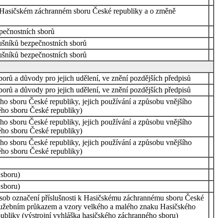
 o Hasičském záchranném sboru České republiky a o změně
zpečnostních sborů
lušníků bezpečnostních sborů
lušníků bezpečnostních sborů
borů a důvody pro jejich udělení, ve znění pozdějších předpisů
borů a důvody pro jejich udělení, ve znění pozdějších předpisů
ho sboru České republiky, jejich používání a způsobu vnějšího
ého sboru České republiky)
ho sboru České republiky, jejich používání a způsobu vnějšího
ého sboru České republiky)
ho sboru České republiky, jejich používání a způsobu vnějšího
ého sboru České republiky)
sboru)
sboru)
působ označení příslušnosti k Hasičskému záchrannému sboru České
 služebním průkazem a vzory velkého a malého znaku Hasičského
ubliky (výstrojní vyhláška hasičského záchranného sboru)