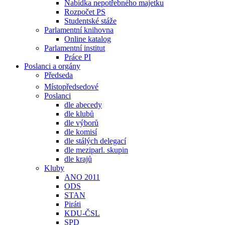
Nabídka nepotřebného majetku
Rozpočet PS
Studentské stáže
Parlamentní knihovna
Online katalog
Parlamentní institut
Práce PI
Poslanci a orgány
Předseda
Místopředsedové
Poslanci
dle abecedy
dle klubů
dle výborů
dle komisí
dle stálých delegací
dle meziparl. skupin
dle krajů
Kluby
ANO 2011
ODS
STAN
Piráti
KDU-ČSL
SPD