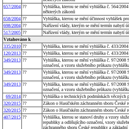
657/2004
??
Vyhláška, kterou se mění vyhláška č. 564/2004
některých zákonů
658/2004
??
Vyhláška, kterou se mění účinnost vyhlášek pr
698/2004
??
Nařízení vlády, kterým se mění termín nabytí ú
517/2005
??
Nařízení vlády, kterým se mění termín nabytí ú
Vztahováno k
335/2010
??
Vyhláška, kterou se mění vyhláška č. 433/2004 
120/2013
??
Vyhláška, kterou se mění vyhláška č. 433/2004 
349/2013
??
Vyhláška, kterou se mění vyhláška č. 97/2008 S
označení, a vzoru služebního průkazu (vyhlášk
349/2013
??
Vyhláška, kterou se mění vyhláška č. 97/2008 S
označení, a vzoru služebního průkazu (vyhlášk
349/2013
??
Vyhláška, kterou se mění vyhláška č. 97/2008 S
označení, a vzoru služebního průkazu (vyhlášk
69/2014
??
Vyhláška o technických podmínkách věcných p
320/2015
??
Zákon o Hasičském záchranném sboru České re
320/2015
??
Zákon o Hasičském záchranném sboru České re
407/2015
??
Vyhláška, kterou se stanoví druhy a vzory slu
republiky a odlišujícího označení, vzory služ
záchranného sboru České republiky a základní 