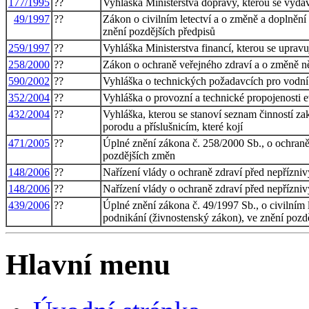
177/1995
??
Vyhláška Ministerstva dopravy, kterou se vydáv
49/1997
??
Zákon o civilním letectví a o změně a doplněn
znění pozdějších předpisů
259/1997
??
Vyhláška Ministerstva financí, kterou se uprav
258/2000
??
Zákon o ochraně veřejného zdraví a o změně ně
590/2002
??
Vyhláška o technických požadavcích pro vodní 
352/2004
??
Vyhláška o provozní a technické propojenosti 
432/2004
??
Vyhláška, kterou se stanoví seznam činností z
porodu a příslušnicím, které kojí
471/2005
??
Úplné znění zákona č. 258/2000 Sb., o ochraně
pozdějších změn
148/2006
??
Nařízení vlády o ochraně zdraví před nepřízniv
148/2006
??
Nařízení vlády o ochraně zdraví před nepřízniv
439/2006
??
Úplné znění zákona č. 49/1997 Sb., o civilním 
podnikání (živnostenský zákon), ve znění pozd
Hlavní menu