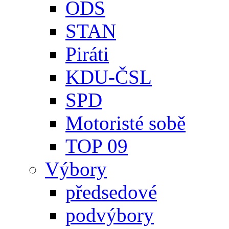
ODS
STAN
Piráti
KDU-ČSL
SPD
Motoristé sobě
TOP 09
Výbory
předsedové
podvýbory