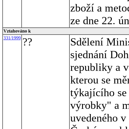
zboží a meto
ze dne 22. ú
Vztahováno k
331/1999
??
Sdělení Minis
sjednání Do
republiky a 
kterou se mě
týkajícího s
výrobky" a m
uvedeného v