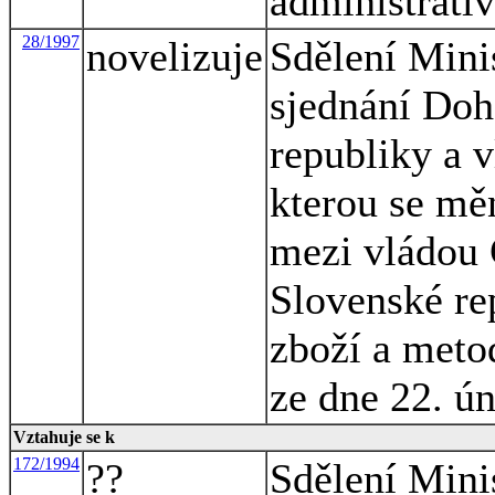
administrati
28/1997
novelizuje
Sdělení Minis
sjednání Do
republiky a 
kterou se mě
mezi vládou 
Slovenské re
zboží a meto
ze dne 22. ú
Vztahuje se k
172/1994
??
Sdělení Minis