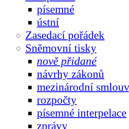
písemné
ústní
Zasedací pořádek
Sněmovní tisky
nově přidané
návrhy zákonů
mezinárodní smlou
rozpočty
písemné interpelace
zprávy