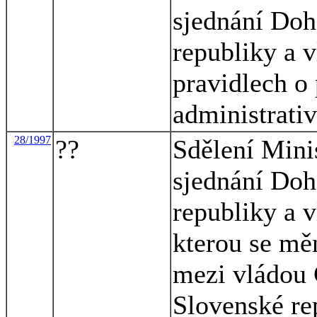
sjednání Do
republiky a 
pravidlech o
administrati
28/1997
??
Sdělení Minis
sjednání Do
republiky a 
kterou se mě
mezi vládou 
Slovenské re