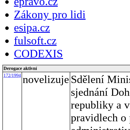
epravo.cz
Zákony pro lidi
esipa.cz
fulsoft.cz
CODEXIS
Derogace aktivní
172/1994
novelizuje
Sdělení Minis
sjednání Do
republiky a 
pravidlech o