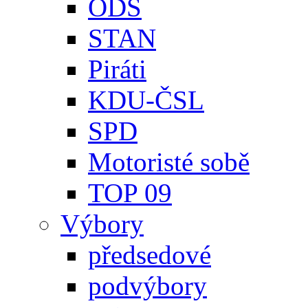
ODS
STAN
Piráti
KDU-ČSL
SPD
Motoristé sobě
TOP 09
Výbory
předsedové
podvýbory