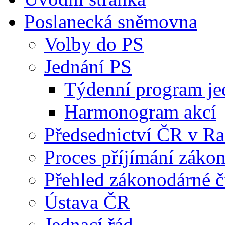
Poslanecká sněmovna
Volby do PS
Jednání PS
Týdenní program je
Harmonogram akcí
Předsednictví ČR v R
Proces příjímání záko
Přehled zákonodárné č
Ústava ČR
Jednací řád