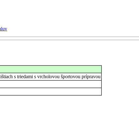
mluv
štiach s triedami s vrcholovou športovou prípravou