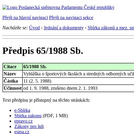
Přejít na hlavní navigaci
Přejít na navigaci sekce
Nacházíte se:
Úvod
›
Jednání a dokumenty
›
Sbírka zákonů a mez. s
Předpis 65/1988 Sb.
Citace
65/1988 Sb.
Název
Vyhláška o športových školách a stredných odborných učili
Částka
11 (2. 5. 1988)
Účinnost
od 1. 9. 1988, zrušeno dnem 2. 1. 1993
Text předpisu je přístupný na těchto stránkách:
e-Sbírka
Sbirka zakonu
(PDF, 1 MB)
epravo.cz
Zákony pro lidi
esipa.cz