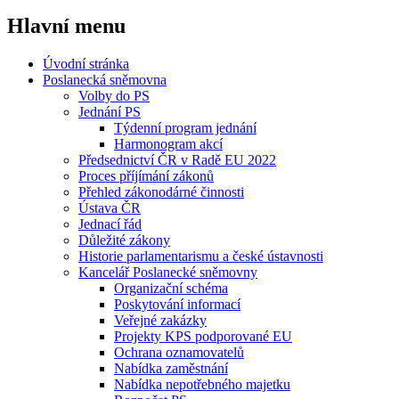
Hlavní menu
Úvodní stránka
Poslanecká sněmovna
Volby do PS
Jednání PS
Týdenní program jednání
Harmonogram akcí
Předsednictví ČR v Radě EU 2022
Proces příjímání zákonů
Přehled zákonodárné činnosti
Ústava ČR
Jednací řád
Důležité zákony
Historie parlamentarismu a české ústavnosti
Kancelář Poslanecké sněmovny
Organizační schéma
Poskytování informací
Veřejné zakázky
Projekty KPS podporované EU
Ochrana oznamovatelů
Nabídka zaměstnání
Nabídka nepotřebného majetku