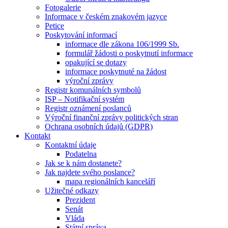
Fotogalerie
Informace v českém znakovém jazyce
Petice
Poskytování informací
informace dle zákona 106/1999 Sb.
formulář žádosti o poskytnutí informace
opakující se dotazy
informace poskytnuté na žádost
výroční zprávy
Registr komunálních symbolů
ISP – Notifikační systém
Registr oznámení poslanců
Výroční finanční zprávy politických stran
Ochrana osobních údajů (GDPR)
Kontakt
Kontaktní údaje
Podatelna
Jak se k nám dostanete?
Jak najdete svého poslance?
mapa regionálních kanceláří
Užitečné odkazy
Prezident
Senát
Vláda
Státní správa