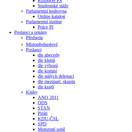
Rozpočet PS
Studentské stáže
Parlamentní knihovna
Online katalog
Parlamentní institut
Práce PI
Poslanci a orgány
Předseda
Místopředsedové
Poslanci
dle abecedy
dle klubů
dle výborů
dle komisí
dle stálých delegací
dle meziparl. skupin
dle krajů
Kluby
ANO 2011
ODS
STAN
Piráti
KDU-ČSL
SPD
Motoristé sobě