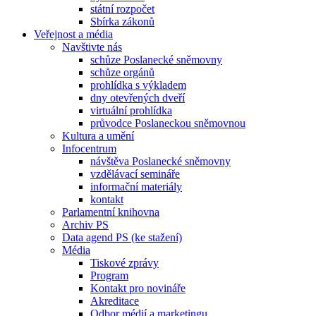
státní rozpočet
Sbírka zákonů
Veřejnost a média
Navštivte nás
schůze Poslanecké sněmovny
schůze orgánů
prohlídka s výkladem
dny otevřených dveří
virtuální prohlídka
průvodce Poslaneckou sněmovnou
Kultura a umění
Infocentrum
návštěva Poslanecké sněmovny
vzdělávací semináře
informační materiály
kontakt
Parlamentní knihovna
Archiv PS
Data agend PS (ke stažení)
Média
Tiskové zprávy
Program
Kontakt pro novináře
Akreditace
Odbor médií a marketingu