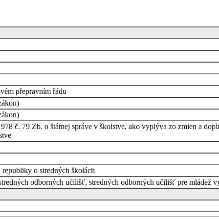
rovém přepravním řádu
 zákon)
 zákon)
978 č. 79 Zb. o štátnej správe v školstve, ako vyplýva zo zmien a d
stve
j republiky o stredných školách
edných odborných učilišť, stredných odborných učilišť pre mládež vyž