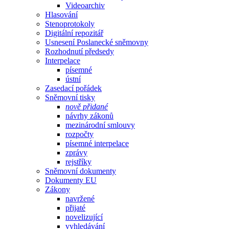
Videoarchiv
Hlasování
Stenoprotokoly
Digitální repozitář
Usnesení Poslanecké sněmovny
Rozhodnutí předsedy
Interpelace
písemné
ústní
Zasedací pořádek
Sněmovní tisky
nově přidané
návrhy zákonů
mezinárodní smlouvy
rozpočty
písemné interpelace
zprávy
rejstříky
Sněmovní dokumenty
Dokumenty EU
Zákony
navržené
přijaté
novelizující
vyhledávání