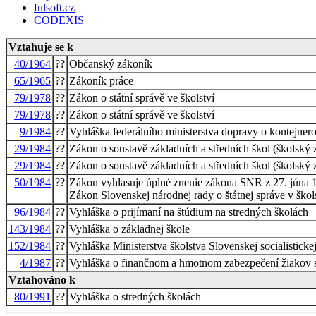
fulsoft.cz
CODEXIS
Vztahuje se k
40/1964
??
Občanský zákoník
65/1965
??
Zákoník práce
79/1978
??
Zákon o státní správě ve školství
79/1978
??
Zákon o státní správě ve školství
9/1984
??
Vyhláška federálního ministerstva dopravy o kontejne
29/1984
??
Zákon o soustavě základních a středních škol (školský
29/1984
??
Zákon o soustavě základních a středních škol (školský
50/1984
??
Zákon vyhlasuje úplné znenie zákona SNR z 27. júna 1
Zákon Slovenskej národnej rady o štátnej správe v škol
96/1984
??
Vyhláška o prijímaní na štúdium na stredných školách
143/1984
??
Vyhláška o základnej škole
152/1984
??
Vyhláška Ministerstva školstva Slovenskej socialisticke
4/1987
??
Vyhláška o finančnom a hmotnom zabezpečení žiakov str
Vztahováno k
80/1991
??
Vyhláška o stredných školách