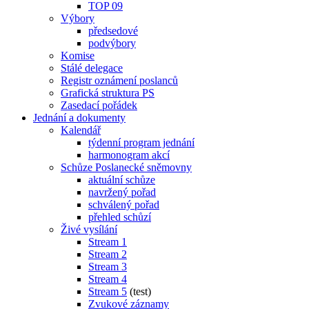
TOP 09
Výbory
předsedové
podvýbory
Komise
Stálé delegace
Registr oznámení poslanců
Grafická struktura PS
Zasedací pořádek
Jednání a dokumenty
Kalendář
týdenní program jednání
harmonogram akcí
Schůze Poslanecké sněmovny
aktuální schůze
navržený pořad
schválený pořad
přehled schůzí
Živé vysílání
Stream 1
Stream 2
Stream 3
Stream 4
Stream 5
(test)
Zvukové záznamy