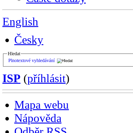
English
Česky
Hledat
Plnotextové vyhledávání
ISP
(
příhlásit
)
Mapa webu
Nápověda
Odběr RSS