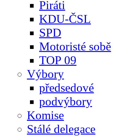
Piráti
KDU-ČSL
SPD
Motoristé sobě
TOP 09
Výbory
předsedové
podvýbory
Komise
Stálé delegace