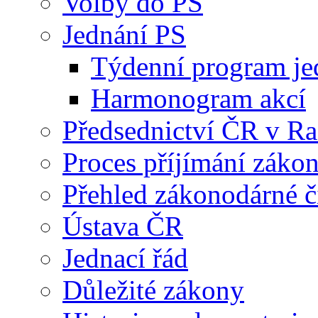
Volby do PS
Jednání PS
Týdenní program je
Harmonogram akcí
Předsednictví ČR v R
Proces příjímání záko
Přehled zákonodárné č
Ústava ČR
Jednací řád
Důležité zákony