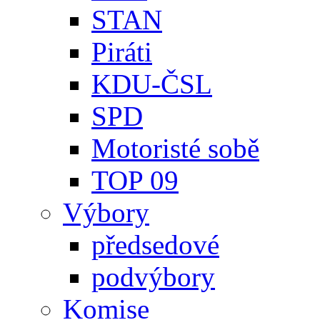
STAN
Piráti
KDU-ČSL
SPD
Motoristé sobě
TOP 09
Výbory
předsedové
podvýbory
Komise