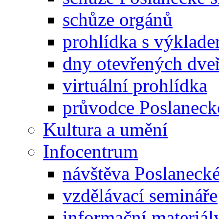
schůze orgánů
prohlídka s výklad
dny otevřených dveř
virtuální prohlídka
průvodce Poslanec
Kultura a umění
Infocentrum
návštěva Poslaneck
vzdělávací semináře
informační materiál