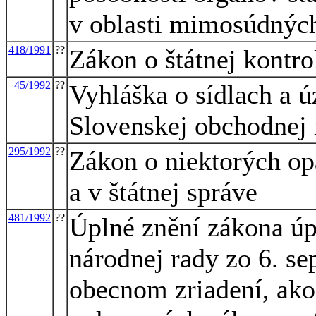
v oblasti mimosúdných 
418/1991
??
Zákon o štátnej kontro
45/1992
??
Vyhláška o sídlach a 
Slovenskej obchodnej 
295/1992
??
Zákon o niektorých op
a v štátnej správe
481/1992
??
Úplné znění zákona úp
národnej rady zo 6. se
obecnom zriadení, ako