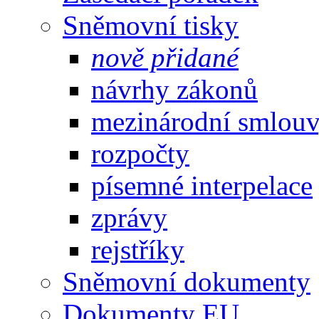
Sněmovní tisky
nově přidané
návrhy zákonů
mezinárodní smlou
rozpočty
písemné interpelace
zprávy
rejstříky
Sněmovní dokumenty
Dokumenty EU