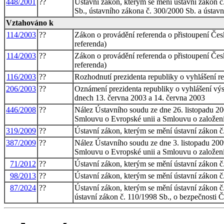
448/2001
??
Ústavní zákon, kterým se mění ústavní zákon č
Sb., ústavního zákona č. 300/2000 Sb. a ústav
Vztahováno k
114/2003
??
Zákon o provádění referenda o přistoupení Čes
referenda)
114/2003
??
Zákon o provádění referenda o přistoupení Čes
referenda)
116/2003
??
Rozhodnutí prezidenta republiky o vyhlášení re
206/2003
??
Oznámení prezidenta republiky o vyhlášení výs
dnech 13. června 2003 a 14. června 2003
446/2008
??
Nález Ústavního soudu ze dne 26. listopadu 2
Smlouvu o Evropské unii a Smlouvu o založen
319/2009
??
Ústavní zákon, kterým se mění ústavní zákon č
387/2009
??
Nález Ústavního soudu ze dne 3. listopadu 20
Smlouvu o Evropské unii a Smlouvu o založen
71/2012
??
Ústavní zákon, kterým se mění ústavní zákon č
98/2013
??
Ústavní zákon, kterým se mění ústavní zákon č
87/2024
??
Ústavní zákon, kterým se mění ústavní zákon č.
ústavní zákon č. 110/1998 Sb., o bezpečnosti Č