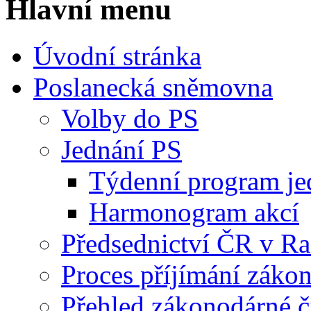
Hlavní menu
Úvodní stránka
Poslanecká sněmovna
Volby do PS
Jednání PS
Týdenní program je
Harmonogram akcí
Předsednictví ČR v R
Proces příjímání záko
Přehled zákonodárné č