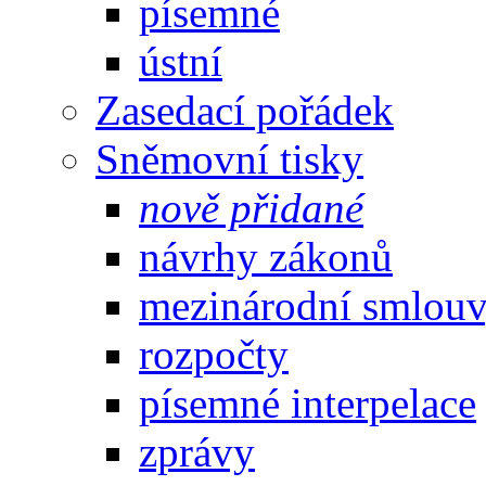
písemné
ústní
Zasedací pořádek
Sněmovní tisky
nově přidané
návrhy zákonů
mezinárodní smlou
rozpočty
písemné interpelace
zprávy