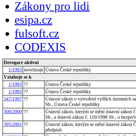
Zákony pro lidi
esipa.cz
fulsoft.cz
CODEXIS
Derogace aktivní
1/1993
novelizuje
Ústava České republiky
Vztahuje se k
1/1993
??
Ústava České republiky
1/1993
??
Ústava České republiky
347/1997
??
Ústavní zákon o vytvoření vyšších územních s
Sb., Ústava České republiky
300/2000
??
Ústavní zákon, kterým se mění ústavní zákon č
Sb., a ústavní zákon č. 110/1998 Sb., o bezpeč
395/2001
??
Ústavní zákon, kterým se mění ústavní zákon Č
předpisů