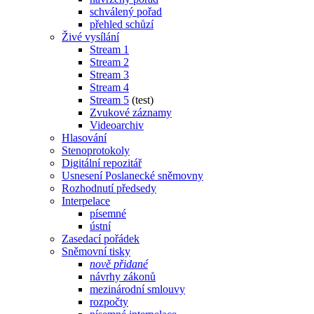
schválený pořad
přehled schůzí
Živé vysílání
Stream 1
Stream 2
Stream 3
Stream 4
Stream 5
(test)
Zvukové záznamy
Videoarchiv
Hlasování
Stenoprotokoly
Digitální repozitář
Usnesení Poslanecké sněmovny
Rozhodnutí předsedy
Interpelace
písemné
ústní
Zasedací pořádek
Sněmovní tisky
nově přidané
návrhy zákonů
mezinárodní smlouvy
rozpočty