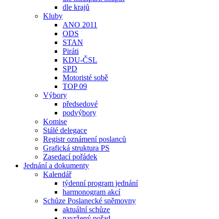
dle krajů
Kluby
ANO 2011
ODS
STAN
Piráti
KDU-ČSL
SPD
Motoristé sobě
TOP 09
Výbory
předsedové
podvýbory
Komise
Stálé delegace
Registr oznámení poslanců
Grafická struktura PS
Zasedací pořádek
Jednání a dokumenty
Kalendář
týdenní program jednání
harmonogram akcí
Schůze Poslanecké sněmovny
aktuální schůze
navržený pořad