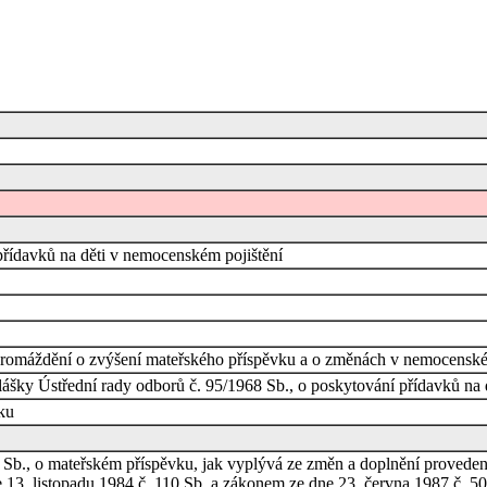
přídavků na děti v nemocenském pojištění
shromáždění o zvýšení mateřského příspěvku a o změnách v nemocensk
ášky Ústřední rady odborů č. 95/1968 Sb., o poskytování přídavků na 
ku
07 Sb., o mateřském příspěvku, jak vyplývá ze změn a doplnění prove
 13. listopadu 1984 č. 110 Sb. a zákonem ze dne 23. června 1987 č. 50