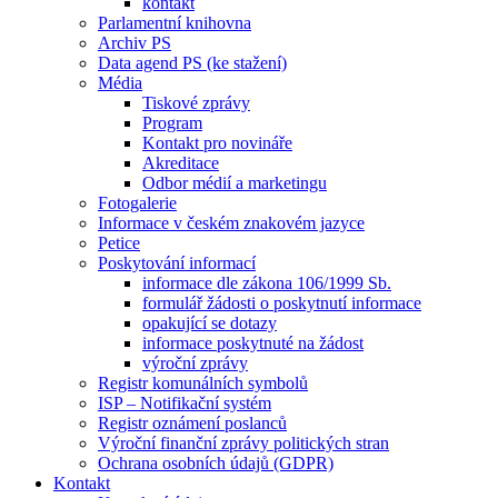
kontakt
Parlamentní knihovna
Archiv PS
Data agend PS (ke stažení)
Média
Tiskové zprávy
Program
Kontakt pro novináře
Akreditace
Odbor médií a marketingu
Fotogalerie
Informace v českém znakovém jazyce
Petice
Poskytování informací
informace dle zákona 106/1999 Sb.
formulář žádosti o poskytnutí informace
opakující se dotazy
informace poskytnuté na žádost
výroční zprávy
Registr komunálních symbolů
ISP – Notifikační systém
Registr oznámení poslanců
Výroční finanční zprávy politických stran
Ochrana osobních údajů (GDPR)
Kontakt