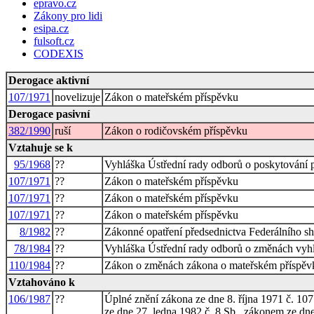
epravo.cz
Zákony pro lidi
esipa.cz
fulsoft.cz
CODEXIS
Derogace aktivní
107/1971
novelizuje
Zákon o mateřském příspěvku
Derogace pasivní
382/1990
ruší
Zákon o rodičovském příspěvku
Vztahuje se k
95/1968
??
Vyhláška Ústřední rady odborů o poskytování 
107/1971
??
Zákon o mateřském příspěvku
107/1971
??
Zákon o mateřském příspěvku
107/1971
??
Zákon o mateřském příspěvku
8/1982
??
Zákonné opatření předsednictva Federálního 
78/1984
??
Vyhláška Ústřední rady odborů o změnách vyhl
110/1984
??
Zákon o změnách zákona o mateřském příspěv
Vztahováno k
106/1987
??
Úplné znění zákona ze dne 8. října 1971 č. 1
ze dne 27. ledna 1982 č. 8 Sb., zákonem ze dne