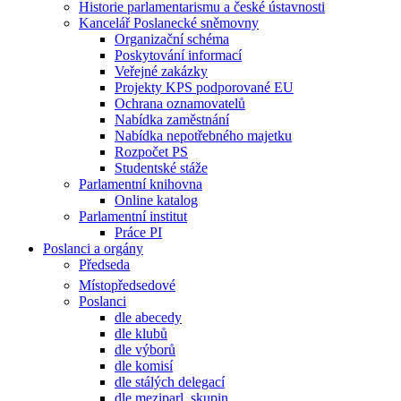
Historie parlamentarismu a české ústavnosti
Kancelář Poslanecké sněmovny
Organizační schéma
Poskytování informací
Veřejné zakázky
Projekty KPS podporované EU
Ochrana oznamovatelů
Nabídka zaměstnání
Nabídka nepotřebného majetku
Rozpočet PS
Studentské stáže
Parlamentní knihovna
Online katalog
Parlamentní institut
Práce PI
Poslanci a orgány
Předseda
Místopředsedové
Poslanci
dle abecedy
dle klubů
dle výborů
dle komisí
dle stálých delegací
dle meziparl. skupin