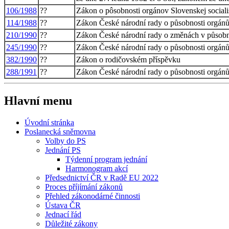
106/1988
??
Zákon o pôsobnosti orgánov Slovenskej sociali
114/1988
??
Zákon České národní rady o působnosti orgánů 
210/1990
??
Zákon České národní rady o změnách v působnos
245/1990
??
Zákon České národní rady o působnosti orgánů 
382/1990
??
Zákon o rodičovském příspěvku
288/1991
??
Zákon České národní rady o působnosti orgánů 
Hlavní menu
Úvodní stránka
Poslanecká sněmovna
Volby do PS
Jednání PS
Týdenní program jednání
Harmonogram akcí
Předsednictví ČR v Radě EU 2022
Proces příjímání zákonů
Přehled zákonodárné činnosti
Ústava ČR
Jednací řád
Důležité zákony