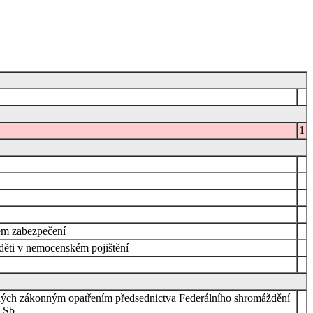
1
ém zabezpečení
děti v nemocenském pojištění
dených zákonným opatřením předsednictva Federálního shromáždění
 Sb.