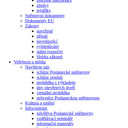
písemné interpelace
zprávy
rejstříky
Sněmovní dokumenty
Dokumenty EU
Zákony
navržené
přijaté
novelizující
vyhledávání
státní rozpočet
Sbírka zákonů
Veřejnost a média
Navštivte nás
schůze Poslanecké sněmovny
schůze orgánů
prohlídka s výkladem
dny otevřených dveří
virtuální prohlídka
průvodce Poslaneckou sněmovnou
Kultura a umění
Infocentrum
návštěva Poslanecké sněmovny
vzdělávací semináře
informační materiály