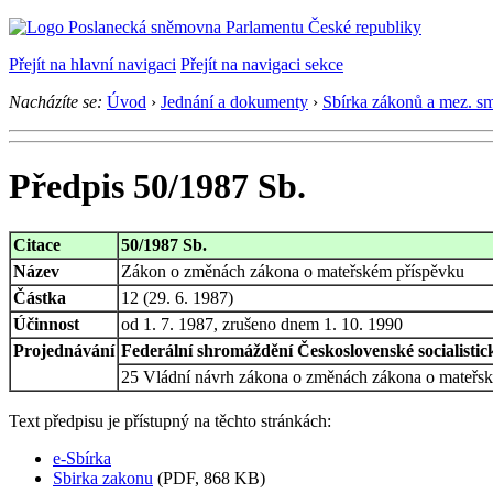
Přejít na hlavní navigaci
Přejít na navigaci sekce
Nacházíte se:
Úvod
›
Jednání a dokumenty
›
Sbírka zákonů a mez. s
Předpis 50/1987 Sb.
Citace
50/1987 Sb.
Název
Zákon o změnách zákona o mateřském příspěvku
Částka
12 (29. 6. 1987)
Účinnost
od 1. 7. 1987, zrušeno dnem 1. 10. 1990
Projednávání
Federální shromáždění Československé socialistick
25 Vládní návrh zákona o změnách zákona o mateřs
Text předpisu je přístupný na těchto stránkách:
e-Sbírka
Sbirka zakonu
(PDF, 868 KB)