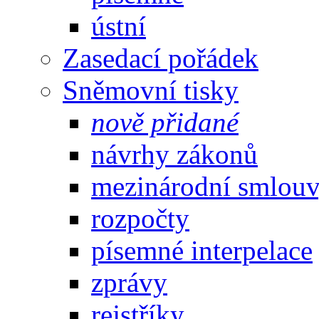
ústní
Zasedací pořádek
Sněmovní tisky
nově přidané
návrhy zákonů
mezinárodní smlou
rozpočty
písemné interpelace
zprávy
rejstříky