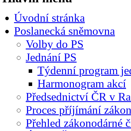
Úvodní stránka
Poslanecká sněmovna
Volby do PS
Jednání PS
Týdenní program je
Harmonogram akcí
Předsednictví ČR v R
Proces příjímání záko
Přehled zákonodárné č