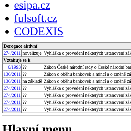
esipa.cz
fulsoft.cz
CODEXIS
Derogace aktivní
274/2011
novelizuje
Vyhláška o provedení některých ustanovení z
Vztahuje se k
6/1993
??
Zákon České národní rady o České národní ba
136/2011
??
Zákon o oběhu bankovek a mincí a o změně zák
136/2011
na základě
Zákon o oběhu bankovek a mincí a o změně zák
274/2011
??
Vyhláška o provedení některých ustanovení z
274/2011
??
Vyhláška o provedení některých ustanovení z
274/2011
??
Vyhláška o provedení některých ustanovení z
274/2011
??
Vyhláška o provedení některých ustanovení z
Hlavní menu