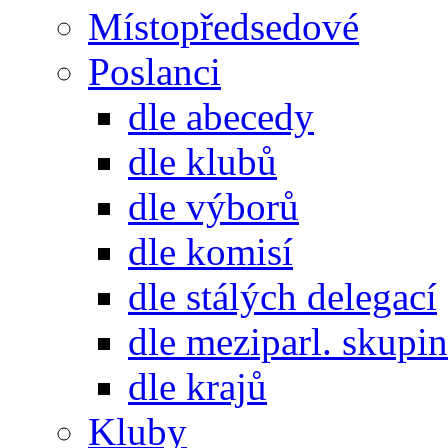
Místopředsedové
Poslanci
dle abecedy
dle klubů
dle výborů
dle komisí
dle stálých delegací
dle meziparl. skupin
dle krajů
Kluby