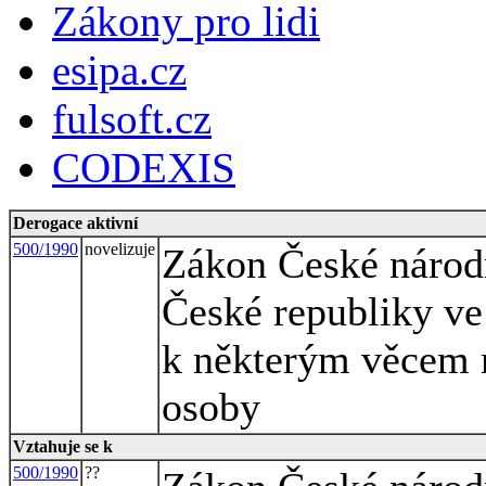
Zákony pro lidi
esipa.cz
fulsoft.cz
CODEXIS
Derogace aktivní
500/1990
novelizuje
Zákon České národn
České republiky ve 
k některým věcem n
osoby
Vztahuje se k
500/1990
??