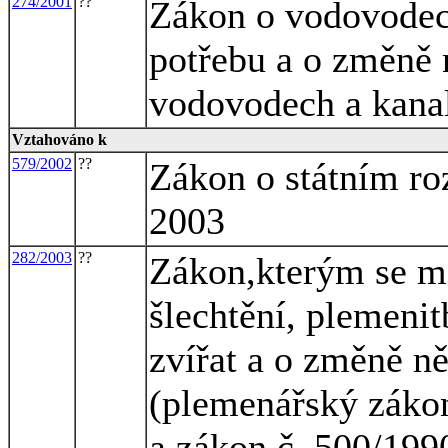
274/2001
??
Zákon o vodovodech
potřebu a o změně 
vodovodech a kanal
Vztahováno k
579/2002
??
Zákon o státním ro
2003
282/2003
??
Zákon,kterým se mě
šlechtění, plemeni
zvířat a o změně n
(plemenářský zákon
a zákon č. 500/199