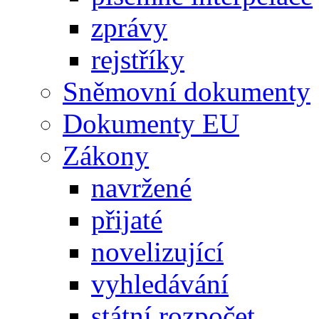
zprávy
rejstříky
Sněmovní dokumenty
Dokumenty EU
Zákony
navržené
přijaté
novelizující
vyhledávání
státní rozpočet