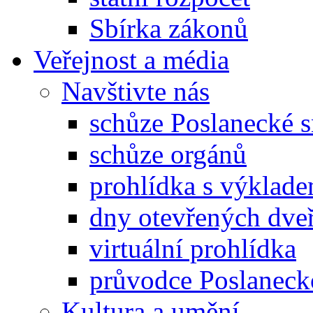
Sbírka zákonů
Veřejnost a média
Navštivte nás
schůze Poslanecké
schůze orgánů
prohlídka s výklad
dny otevřených dveř
virtuální prohlídka
průvodce Poslanec
Kultura a umění