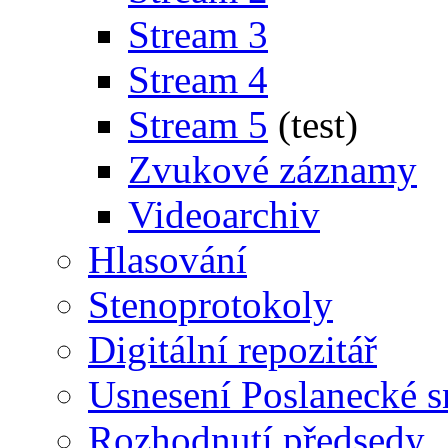
Stream 3
Stream 4
Stream 5
(test)
Zvukové záznamy
Videoarchiv
Hlasování
Stenoprotokoly
Digitální repozitář
Usnesení Poslanecké 
Rozhodnutí předsedy