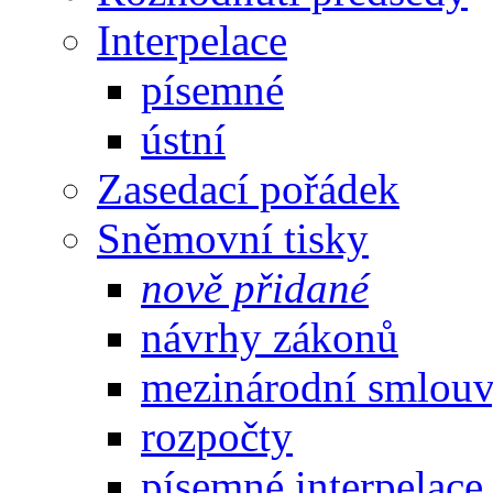
Interpelace
písemné
ústní
Zasedací pořádek
Sněmovní tisky
nově přidané
návrhy zákonů
mezinárodní smlou
rozpočty
písemné interpelace