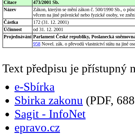
Citace
473/2001 Sb.
Název
Zákon, kterým se mění zákon č. 500/1990 Sb., o půso
věcem na jiné právnické nebo fyzické osoby, ve zněn
Částka
172 (31. 12. 2001)
Účinnost
od 31. 12. 2001
Projednávání
Parlament České republiky, Poslanecká sněmovna,
958
Novel. zák. o převodů vlastnictví státu na jiné o
Text předpisu je přístupný n
e-Sbírka
Sbirka zakonu
(PDF, 688
Sagit - InfoNet
epravo.cz