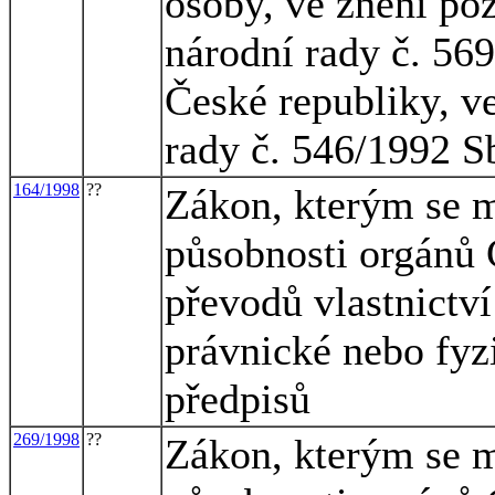
osoby, ve znění po
národní rady č. 5
České republiky, v
rady č. 546/1992 S
164/1998
??
Zákon, kterým se m
působnosti orgánů 
převodů vlastnictv
právnické nebo fyz
předpisů
269/1998
??
Zákon, kterým se m