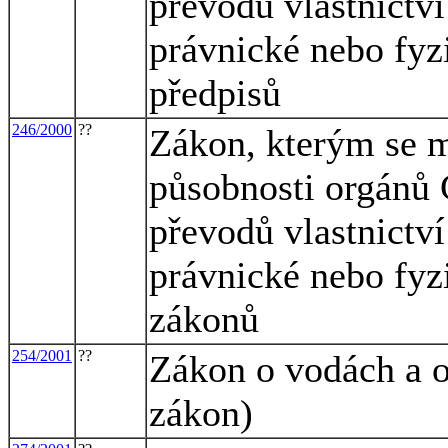
převodů vlastnictv
právnické nebo fyz
předpisů
246/2000
??
Zákon, kterým se m
působnosti orgánů 
převodů vlastnictv
právnické nebo fyz
zákonů
254/2001
??
Zákon o vodách a 
zákon)