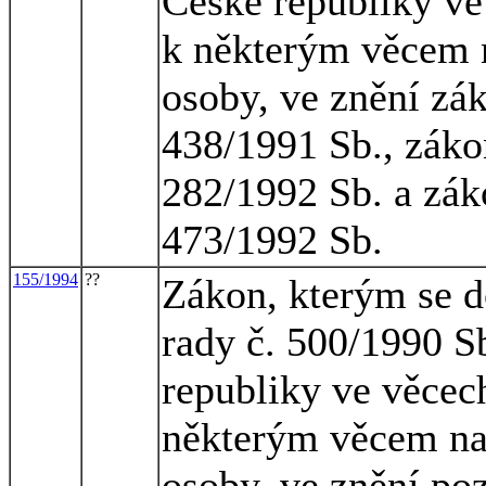
České republiky ve 
k některým věcem n
osoby, ve znění zá
438/1991 Sb., záko
282/1992 Sb. a zák
473/1992 Sb.
155/1994
??
Zákon, kterým se d
rady č. 500/1990 S
republiky ve věcech
některým věcem na 
osoby, ve znění po