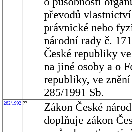
o působnosti orgán
převodů vlastnictv
právnické nebo fyz
národní rady č. 17
České republiky ve
na jiné osoby a o 
republiky, ve zněn
285/1991 Sb.
282/1992
??
Zákon České národn
doplňuje zákon Čes