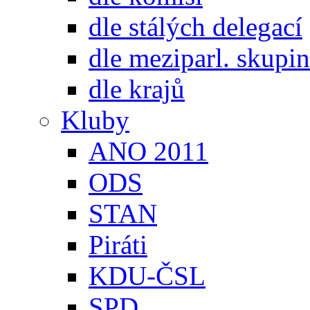
dle stálých delegací
dle meziparl. skupin
dle krajů
Kluby
ANO 2011
ODS
STAN
Piráti
KDU-ČSL
SPD