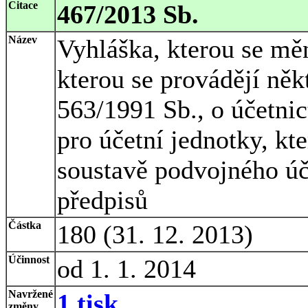
Citace
467/2013 Sb.
Název
Vyhláška, kterou se mě
kterou se provádějí něk
563/1991 Sb., o účetnic
pro účetní jednotky, kte
soustavě podvojného úče
předpisů
Částka
180 (31. 12. 2013)
Účinnost
od 1. 1. 2014
Navržené
1 tisk
změny