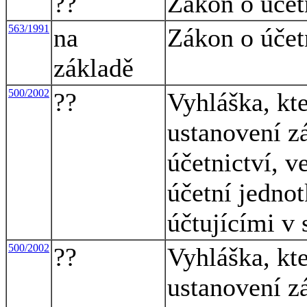
??
Zákon o účet
563/1991
na
Zákon o účet
základě
500/2002
??
Vyhláška, kte
ustanovení z
účetnictví, v
účetní jednot
účtujícími v
500/2002
??
Vyhláška, kte
ustanovení z