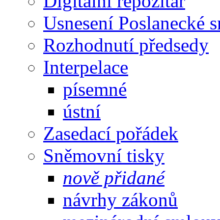
Digitální repozitář
Usnesení Poslanecké 
Rozhodnutí předsedy
Interpelace
písemné
ústní
Zasedací pořádek
Sněmovní tisky
nově přidané
návrhy zákonů