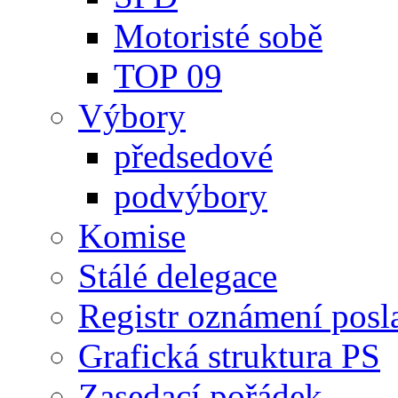
Motoristé sobě
TOP 09
Výbory
předsedové
podvýbory
Komise
Stálé delegace
Registr oznámení posl
Grafická struktura PS
Zasedací pořádek