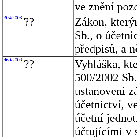
ve znění poz
304/2008
??
Zákon, který
Sb., o účetni
předpisů, a 
469/2008
??
Vyhláška, kt
500/2002 Sb.,
ustanovení z
účetnictví, v
účetní jednot
účtujícími v 