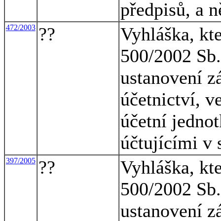
předpisů, a n
472/2003
??
Vyhláška, kt
500/2002 Sb.,
ustanovení z
účetnictví, v
účetní jednot
účtujícími v
397/2005
??
Vyhláška, kt
500/2002 Sb.,
ustanovení z