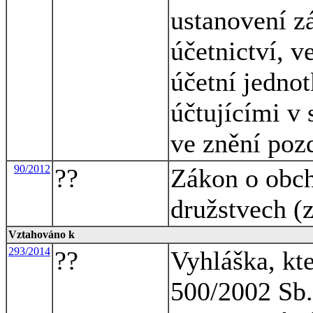
ustanovení z
účetnictví, v
účetní jednot
účtujícími v 
ve znění poz
90/2012
??
Zákon o obch
družstvech (
Vztahováno k
293/2014
??
Vyhláška, kt
500/2002 Sb.,