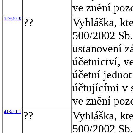
ve znění poz
419/2010
??
Vyhláška, kt
500/2002 Sb.,
ustanovení z
účetnictví, v
účetní jednot
účtujícími v 
ve znění poz
413/2011
??
Vyhláška, kt
500/2002 Sb.,