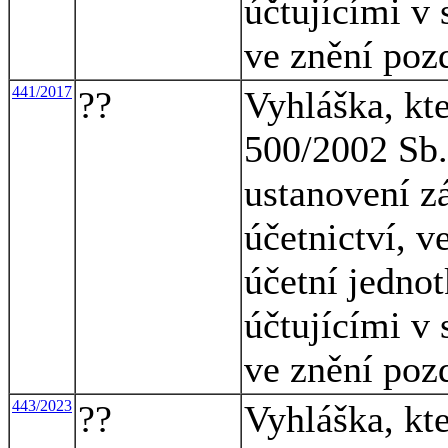
účtujícími v 
ve znění poz
441/2017
??
Vyhláška, kt
500/2002 Sb.,
ustanovení z
účetnictví, v
účetní jednot
účtujícími v 
ve znění poz
443/2023
??
Vyhláška, kt