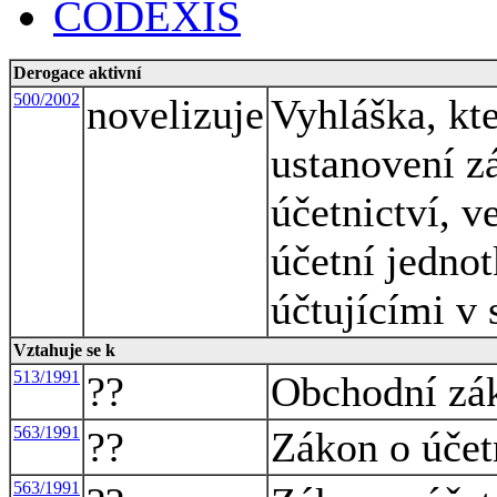
CODEXIS
Derogace aktivní
500/2002
novelizuje
Vyhláška, kte
ustanovení z
účetnictví, v
účetní jednot
účtujícími v
Vztahuje se k
513/1991
??
Obchodní zá
563/1991
??
Zákon o účet
563/1991