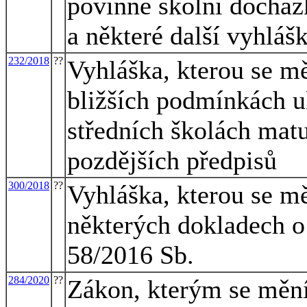
povinné školní docházk
a některé další vyhláš
232/2018
??
Vyhláška, kterou se mě
bližších podmínkách u
středních školách matu
pozdějších předpisů
300/2018
??
Vyhláška, kterou se mě
některých dokladech o 
58/2016 Sb.
284/2020
??
Zákon, kterým se mění