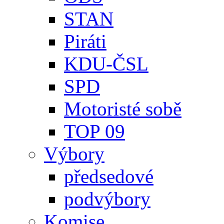
STAN
Piráti
KDU-ČSL
SPD
Motoristé sobě
TOP 09
Výbory
předsedové
podvýbory
Komise