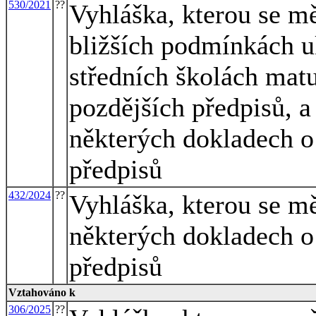
530/2021
??
Vyhláška, kterou se mě
bližších podmínkách u
středních školách matu
pozdějších předpisů, a
některých dokladech o 
předpisů
432/2024
??
Vyhláška, kterou se mě
některých dokladech o 
předpisů
Vztahováno k
306/2025
??