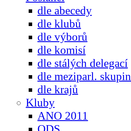
dle abecedy
dle klubů
dle výborů
dle komisí
dle stálých delegací
dle meziparl. skupin
dle krajů
Kluby
ANO 2011
ODS