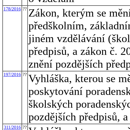
178/2016
??
Zákon, kterým se mění
předškolním, základní
jiném vzdělávání (škol
předpisů, a zákon č. 2
znění pozdějších před
197/2016
??
Vyhláška, kterou se mě
poskytování poradensk
školských poradenskýc
pozdějších předpisů, a
311/2016
??