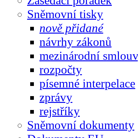
Zasedací pořádek
Sněmovní tisky
nově přidané
návrhy zákonů
mezinárodní smlou
rozpočty
písemné interpelace
zprávy
rejstříky
Sněmovní dokumenty