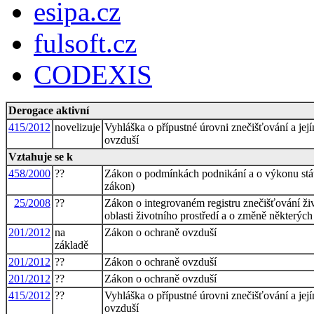
esipa.cz
fulsoft.cz
CODEXIS
Derogace aktivní
415/2012
novelizuje
Vyhláška o přípustné úrovni znečišťování a jej
ovzduší
Vztahuje se k
458/2000
??
Zákon o podmínkách podnikání a o výkonu stát
zákon)
25/2008
??
Zákon o integrovaném registru znečišťování ži
oblasti životního prostředí a o změně některýc
201/2012
na
Zákon o ochraně ovzduší
základě
201/2012
??
Zákon o ochraně ovzduší
201/2012
??
Zákon o ochraně ovzduší
415/2012
??
Vyhláška o přípustné úrovni znečišťování a jej
ovzduší