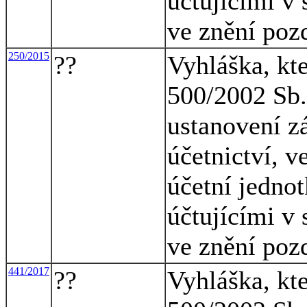
účtujícími v 
ve znění poz
250/2015
??
Vyhláška, kt
500/2002 Sb.,
ustanovení z
účetnictví, v
účetní jednot
účtujícími v 
ve znění poz
441/2017
??
Vyhláška, kt