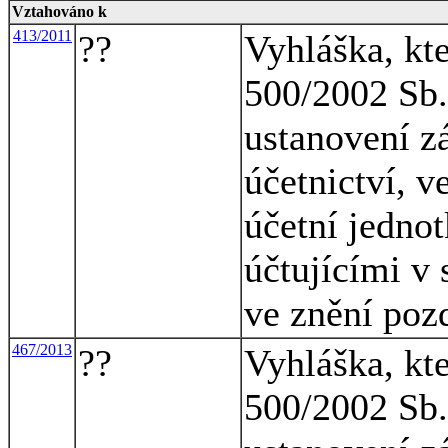
Vztahováno k
413/2011
??
Vyhláška, kt
500/2002 Sb.,
ustanovení z
účetnictví, v
účetní jednot
účtujícími v 
ve znění poz
467/2013
??
Vyhláška, kt
500/2002 Sb.,