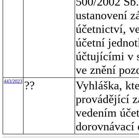
500/2002 Sb.,
ustanovení z
účetnictví, v
účetní jednot
účtujícími v 
ve znění poz
443/2023
??
Vyhláška, kt
provádějící z
vedením účet
dorovnávací 