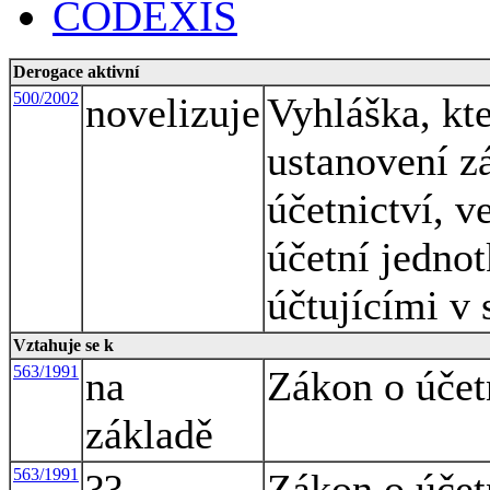
CODEXIS
Derogace aktivní
500/2002
novelizuje
Vyhláška, kte
ustanovení z
účetnictví, v
účetní jednot
účtujícími v
Vztahuje se k
563/1991
na
Zákon o účet
základě
563/1991
??
Zákon o účet