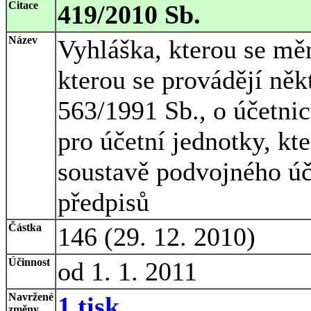
Citace
419/2010 Sb.
Název
Vyhláška, kterou se mě
kterou se provádějí něk
563/1991 Sb., o účetnic
pro účetní jednotky, kte
soustavě podvojného úče
předpisů
Částka
146 (29. 12. 2010)
Účinnost
od 1. 1. 2011
Navržené
1 tisk
změny