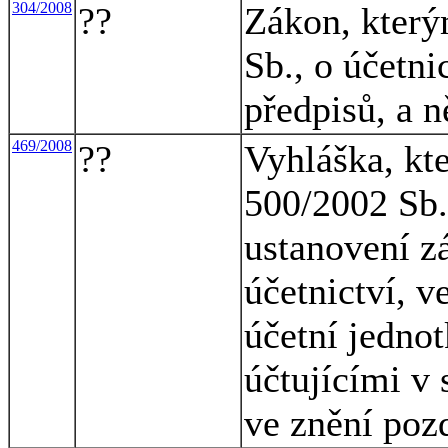
304/2008
??
Zákon, který
Sb., o účetni
předpisů, a 
469/2008
??
Vyhláška, kt
500/2002 Sb.,
ustanovení z
účetnictví, v
účetní jednot
účtujícími v 
ve znění poz