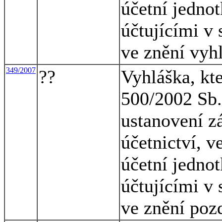
účetní jednot
účtujícími v 
ve znění vyh
349/2007
??
Vyhláška, kt
500/2002 Sb.,
ustanovení z
účetnictví, v
účetní jednot
účtujícími v 
ve znění poz