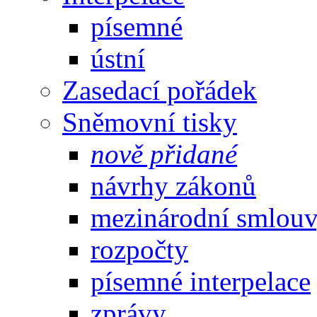
písemné
ústní
Zasedací pořádek
Sněmovní tisky
nově přidané
návrhy zákonů
mezinárodní smlou
rozpočty
písemné interpelace
zprávy