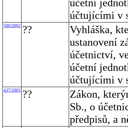
účetní jednot
účtujícími v
500/2002
??
Vyhláška, kte
ustanovení z
účetnictví, v
účetní jednot
účtujícími v
437/2003
??
Zákon, který
Sb., o účetni
předpisů, a n