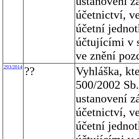
ustanovení z
účetnictví, v
účetní jednot
účtujícími v 
ve znění poz
293/2014
??
Vyhláška, kt
500/2002 Sb.,
ustanovení z
účetnictví, v
účetní jednot