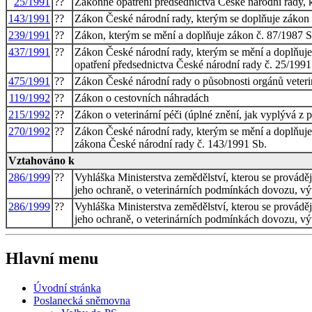
25/1991
??
Zákonné opatření předsednictva České národní rady, k
143/1991
??
Zákon České národní rady, kterým se doplňuje zákon č
239/1991
??
Zákon, kterým se mění a doplňuje zákon č. 87/1987 Sb
437/1991
??
Zákon České národní rady, kterým se mění a doplňuje 
opatření předsednictva České národní rady č. 25/1991
475/1991
??
Zákon České národní rady o působnosti orgánů veterin
119/1992
??
Zákon o cestovních náhradách
215/1992
??
Zákon o veterinární péči (úplné znění, jak vyplývá z 
270/1992
??
Zákon České národní rady, kterým se mění a doplňuje 
zákona České národní rady č. 143/1991 Sb.
Vztahováno k
286/1999
??
Vyhláška Ministerstva zemědělství, kterou se prováděj
jeho ochraně, o veterinárních podmínkách dovozu, vývo
286/1999
??
Vyhláška Ministerstva zemědělství, kterou se prováděj
jeho ochraně, o veterinárních podmínkách dovozu, vývo
Hlavní menu
Úvodní stránka
Poslanecká sněmovna