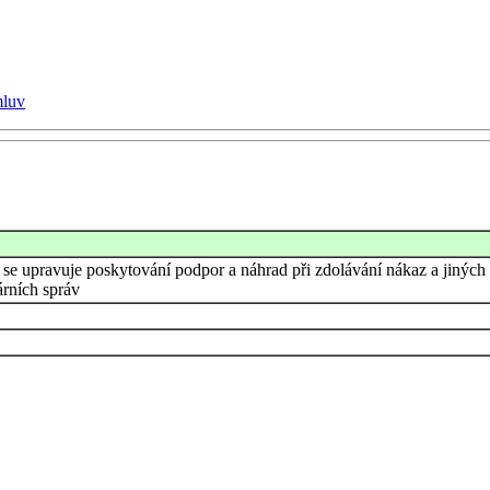
mluv
 se upravuje poskytování podpor a náhrad při zdolávání nákaz a jiných
árních správ