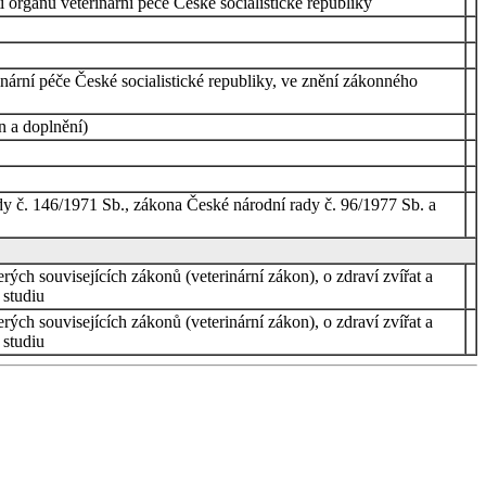
orgánů veterinární péče České socialistické republiky
nární péče České socialistické republiky, ve znění zákonného
n a doplnění)
dy č. 146/1971 Sb., zákona České národní rady č. 96/1977 Sb. a
rých souvisejících zákonů (veterinární zákon), o zdraví zvířat a
 studiu
rých souvisejících zákonů (veterinární zákon), o zdraví zvířat a
 studiu