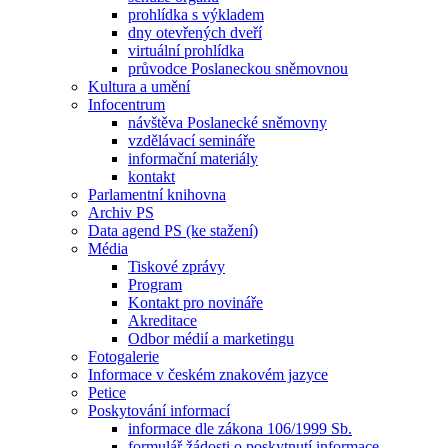
prohlídka s výkladem
dny otevřených dveří
virtuální prohlídka
průvodce Poslaneckou sněmovnou
Kultura a umění
Infocentrum
návštěva Poslanecké sněmovny
vzdělávací semináře
informační materiály
kontakt
Parlamentní knihovna
Archiv PS
Data agend PS (ke stažení)
Média
Tiskové zprávy
Program
Kontakt pro novináře
Akreditace
Odbor médií a marketingu
Fotogalerie
Informace v českém znakovém jazyce
Petice
Poskytování informací
informace dle zákona 106/1999 Sb.
formulář žádosti o poskytnutí informace