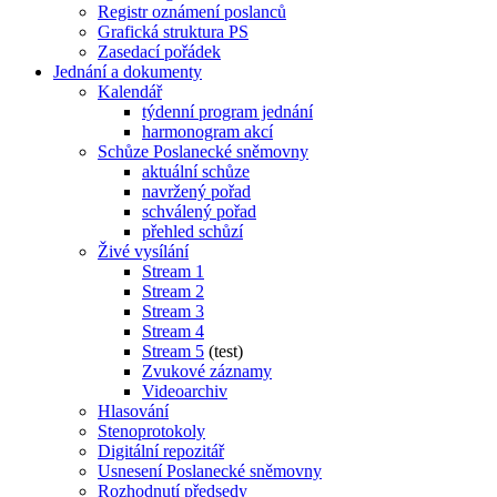
Registr oznámení poslanců
Grafická struktura PS
Zasedací pořádek
Jednání a dokumenty
Kalendář
týdenní program jednání
harmonogram akcí
Schůze Poslanecké sněmovny
aktuální schůze
navržený pořad
schválený pořad
přehled schůzí
Živé vysílání
Stream 1
Stream 2
Stream 3
Stream 4
Stream 5
(test)
Zvukové záznamy
Videoarchiv
Hlasování
Stenoprotokoly
Digitální repozitář
Usnesení Poslanecké sněmovny
Rozhodnutí předsedy