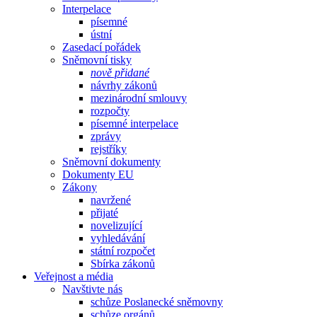
Interpelace
písemné
ústní
Zasedací pořádek
Sněmovní tisky
nově přidané
návrhy zákonů
mezinárodní smlouvy
rozpočty
písemné interpelace
zprávy
rejstříky
Sněmovní dokumenty
Dokumenty EU
Zákony
navržené
přijaté
novelizující
vyhledávání
státní rozpočet
Sbírka zákonů
Veřejnost a média
Navštivte nás
schůze Poslanecké sněmovny
schůze orgánů