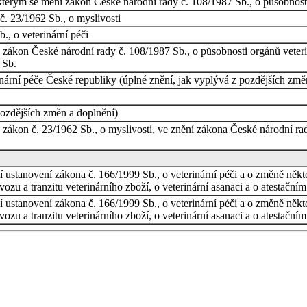
terým se mění zákon České národní rady č. 108/1987 Sb., o působnosti 
. 23/1962 Sb., o myslivosti
., o veterinární péči
zákon České národní rady č. 108/1987 Sb., o působnosti orgánů veteri
 Sb.
ární péče České republiky (úplné znění, jak vyplývá z pozdějších změ
pozdějších změn a doplnění)
zákon č. 23/1962 Sb., o myslivosti, ve znění zákona České národní ra
í ustanovení zákona č. 166/1999 Sb., o veterinární péči a o změně někte
zu a tranzitu veterinárního zboží, o veterinární asanaci a o atestačním
í ustanovení zákona č. 166/1999 Sb., o veterinární péči a o změně někte
zu a tranzitu veterinárního zboží, o veterinární asanaci a o atestačním