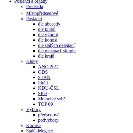
Poslanci a orgány
Předseda
Místopředsedové
Poslanci
dle abecedy
dle klubů
dle výborů
dle komisí
dle stálých delegací
dle meziparl. skupin
dle krajů
Kluby
ANO 2011
ODS
STAN
Piráti
KDU-ČSL
SPD
Motoristé sobě
TOP 09
Výbory
předsedové
podvýbory
Komise
Stálé delegace