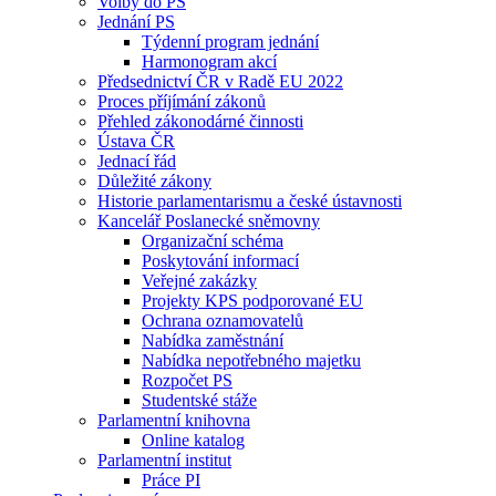
Volby do PS
Jednání PS
Týdenní program jednání
Harmonogram akcí
Předsednictví ČR v Radě EU 2022
Proces příjímání zákonů
Přehled zákonodárné činnosti
Ústava ČR
Jednací řád
Důležité zákony
Historie parlamentarismu a české ústavnosti
Kancelář Poslanecké sněmovny
Organizační schéma
Poskytování informací
Veřejné zakázky
Projekty KPS podporované EU
Ochrana oznamovatelů
Nabídka zaměstnání
Nabídka nepotřebného majetku
Rozpočet PS
Studentské stáže
Parlamentní knihovna
Online katalog
Parlamentní institut
Práce PI