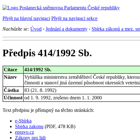
Přejít na hlavní navigaci
Přejít na navigaci sekce
Nacházíte se:
Úvod
›
Jednání a dokumenty
›
Sbírka zákonů a mez. s
Předpis 414/1992 Sb.
Citace
414/1992 Sb.
Název
Vyhláška ministerstva zemědělství České republiky, kterou
činnosti a stanoví jiná územní působnost okresních veterin
Částka
83 (21. 8. 1992)
Účinnost
od 1. 9. 1992, zrušeno dnem 1. 1. 2000
Text předpisu je přístupný na těchto stránkách:
e-Sbírka
Sbirka zakonu
(PDF, 478 KB)
epravo.cz
Zákony pro lidi