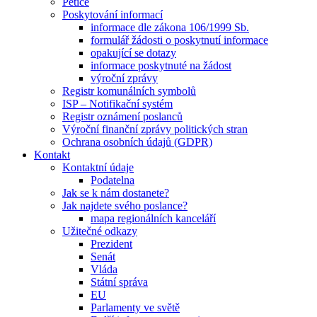
Petice
Poskytování informací
informace dle zákona 106/1999 Sb.
formulář žádosti o poskytnutí informace
opakující se dotazy
informace poskytnuté na žádost
výroční zprávy
Registr komunálních symbolů
ISP – Notifikační systém
Registr oznámení poslanců
Výroční finanční zprávy politických stran
Ochrana osobních údajů (GDPR)
Kontakt
Kontaktní údaje
Podatelna
Jak se k nám dostanete?
Jak najdete svého poslance?
mapa regionálních kanceláří
Užitečné odkazy
Prezident
Senát
Vláda
Státní správa
EU
Parlamenty ve světě