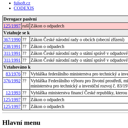
fulsoft.cz
CODEXIS
Derogace pasivní
125/1997
ruší
Zákon o odpadech
Vztahuje se k
367/1990
??
Zákon České národní rady o obcích (obecní zřízení)
238/1991
??
Zákon o odpadech
311/1991
??
Zákon České národní rady o státní správě v odpadov
311/1991
??
Zákon České národní rady o státní správě v odpadov
Vztahováno k
83/1976
??
Vyhláška federálního ministerstva pro technický a i
376/1992
??
Vyhláška Federálního výboru pro životní prostředí, mi
ministerstva pro technický a investiční rozvoj č. 8
12/1993
??
Vyhláška ministerstva financí České republiky, kterou
125/1997
??
Zákon o odpadech
125/1997
??
Zákon o odpadech
Hlavní menu