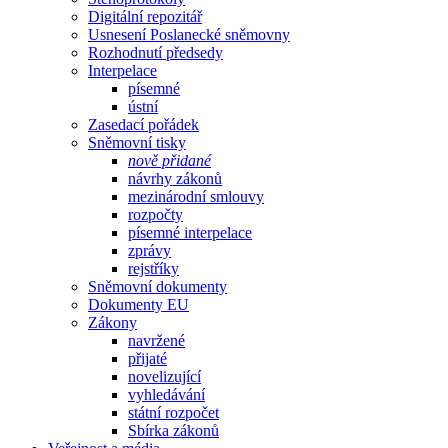
Digitální repozitář
Usnesení Poslanecké sněmovny
Rozhodnutí předsedy
Interpelace
písemné
ústní
Zasedací pořádek
Sněmovní tisky
nově přidané
návrhy zákonů
mezinárodní smlouvy
rozpočty
písemné interpelace
zprávy
rejstříky
Sněmovní dokumenty
Dokumenty EU
Zákony
navržené
přijaté
novelizující
vyhledávání
státní rozpočet
Sbírka zákonů