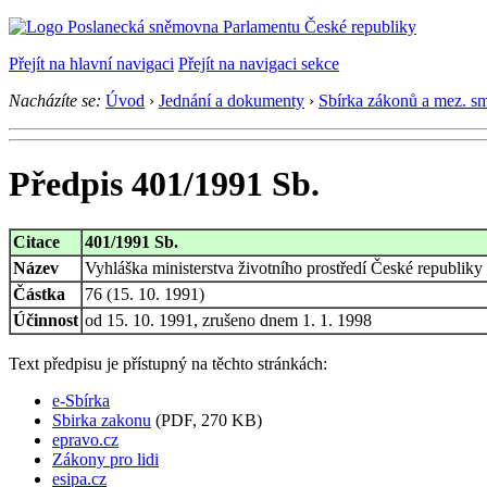
Přejít na hlavní navigaci
Přejít na navigaci sekce
Nacházíte se:
Úvod
›
Jednání a dokumenty
›
Sbírka zákonů a mez. s
Předpis 401/1991 Sb.
Citace
401/1991 Sb.
Název
Vyhláška ministerstva životního prostředí České republi
Částka
76 (15. 10. 1991)
Účinnost
od 15. 10. 1991, zrušeno dnem 1. 1. 1998
Text předpisu je přístupný na těchto stránkách:
e-Sbírka
Sbirka zakonu
(PDF, 270 KB)
epravo.cz
Zákony pro lidi
esipa.cz