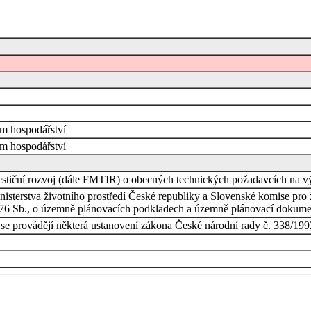
ém hospodářství
ém hospodářství
nvestiční rozvoj (dále FMTIR) o obecných technických požadavcích na v
nisterstva životního prostředí České republiky a Slovenské komise pro ž
3/1976 Sb., o územně plánovacích podkladech a územně plánovací dokume
 se provádějí některá ustanovení zákona České národní rady č. 338/1992