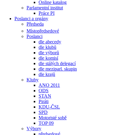
Online katalog
Parlamentní institut
Práce PI
Poslanci a orgány
Předseda
Místopředsedové
Poslanci
dle abecedy
dle klubů
dle výborů
dle komisí
dle stálých delegací
dle meziparl. skupin
dle krajů
Kluby
ANO 2011
ODS
STAN
Piráti
KDU-ČSL
SPD
Motoristé sobě
TOP 09
Výbory
předsedové