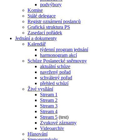
podvýbory
Komise
Stálé delegace
Registr oznámení poslanců
Grafická struktura PS
Zasedací pořádek
Jednání a dokumenty
Kalendář
týdenní program jednání
harmonogram akcí
Schůze Poslanecké sněmovny
aktuální schůze
navržený pořad
schválený pořad
přehled schůzí
Živé vysílání
Stream 1
Stream 2
Stream 3
Stream 4
Stream 5
(test)
Zvukové záznamy
Videoarchiv
Hlasování
Stenoprotokoly