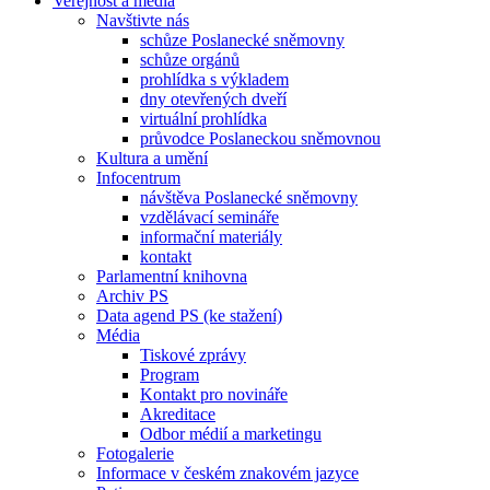
Veřejnost a média
Navštivte nás
schůze Poslanecké sněmovny
schůze orgánů
prohlídka s výkladem
dny otevřených dveří
virtuální prohlídka
průvodce Poslaneckou sněmovnou
Kultura a umění
Infocentrum
návštěva Poslanecké sněmovny
vzdělávací semináře
informační materiály
kontakt
Parlamentní knihovna
Archiv PS
Data agend PS (ke stažení)
Média
Tiskové zprávy
Program
Kontakt pro novináře
Akreditace
Odbor médií a marketingu
Fotogalerie
Informace v českém znakovém jazyce