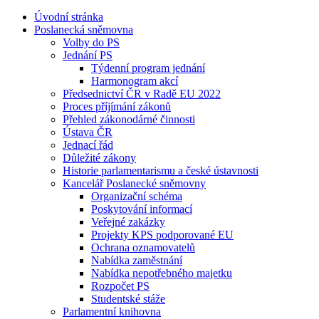
Úvodní stránka
Poslanecká sněmovna
Volby do PS
Jednání PS
Týdenní program jednání
Harmonogram akcí
Předsednictví ČR v Radě EU 2022
Proces příjímání zákonů
Přehled zákonodárné činnosti
Ústava ČR
Jednací řád
Důležité zákony
Historie parlamentarismu a české ústavnosti
Kancelář Poslanecké sněmovny
Organizační schéma
Poskytování informací
Veřejné zakázky
Projekty KPS podporované EU
Ochrana oznamovatelů
Nabídka zaměstnání
Nabídka nepotřebného majetku
Rozpočet PS
Studentské stáže
Parlamentní knihovna