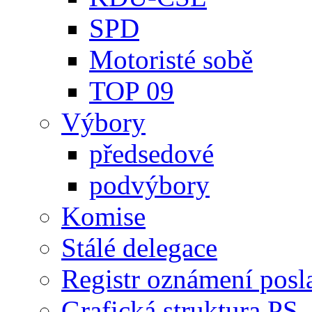
SPD
Motoristé sobě
TOP 09
Výbory
předsedové
podvýbory
Komise
Stálé delegace
Registr oznámení posl
Grafická struktura PS