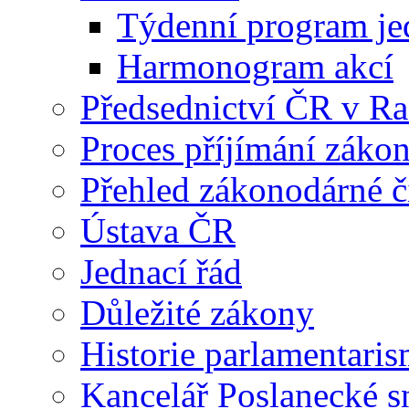
Týdenní program je
Harmonogram akcí
Předsednictví ČR v R
Proces příjímání záko
Přehled zákonodárné č
Ústava ČR
Jednací řád
Důležité zákony
Historie parlamentaris
Kancelář Poslanecké 