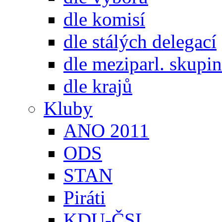
dle komisí
dle stálých delegací
dle meziparl. skupin
dle krajů
Kluby
ANO 2011
ODS
STAN
Piráti
KDU-ČSL