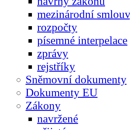
návrhy zákonů
mezinárodní smlou
rozpočty
písemné interpelace
zprávy
rejstříky
Sněmovní dokumenty
Dokumenty EU
Zákony
navržené