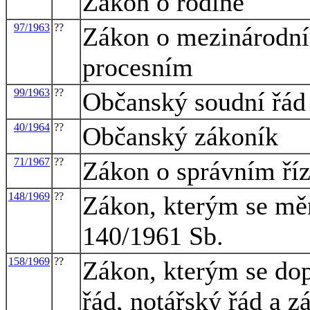
Zákon o rodině
97/1963
??
Zákon o mezinárodn
procesním
99/1963
??
Občanský soudní řád
40/1964
??
Občanský zákoník
71/1967
??
Zákon o správním říz
148/1969
??
Zákon, kterým se měn
140/1961 Sb.
158/1969
??
Zákon, kterým se dop
řád, notářský řád a 