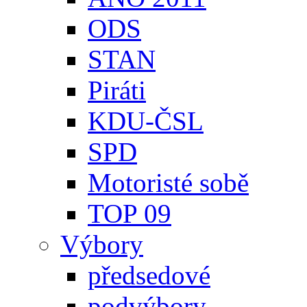
ODS
STAN
Piráti
KDU-ČSL
SPD
Motoristé sobě
TOP 09
Výbory
předsedové
podvýbory