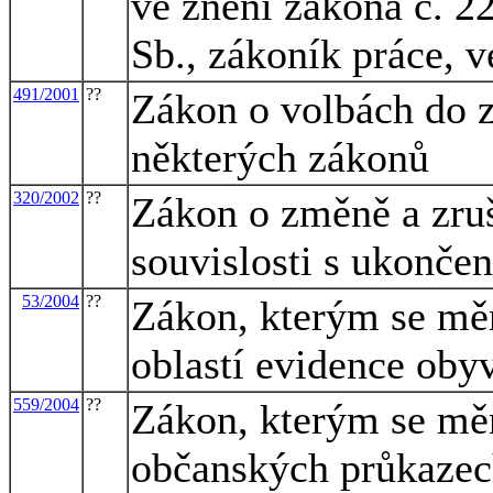
ve znění zákona č. 2
Sb., zákoník práce, v
491/2001
??
Zákon o volbách do z
některých zákonů
320/2002
??
Zákon o změně a zru
souvislosti s ukonče
53/2004
??
Zákon, kterým se měn
oblastí evidence obyv
559/2004
??
Zákon, kterým se měn
občanských průkazech