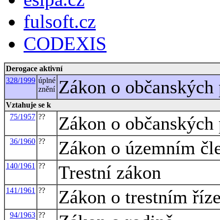
fulsoft.cz
CODEXIS
Derogace aktivní
328/1999
úplné
Zákon o občanských 
znění
Vztahuje se k
75/1957
??
Zákon o občanských 
36/1960
??
Zákon o územním čle
140/1961
??
Trestní zákon
141/1961
??
Zákon o trestním říze
94/1963
??