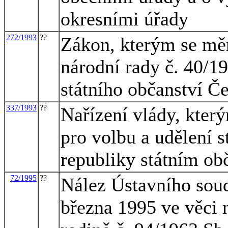
okresními úřady
272/1993
??
Zákon, kterým se mě
národní rady č. 40/1
státního občanství Č
337/1993
??
Nařízení vlády, kter
pro volbu a udělení 
republiky státním o
72/1995
??
Nález Ústavního soud
března 1995 ve věci 