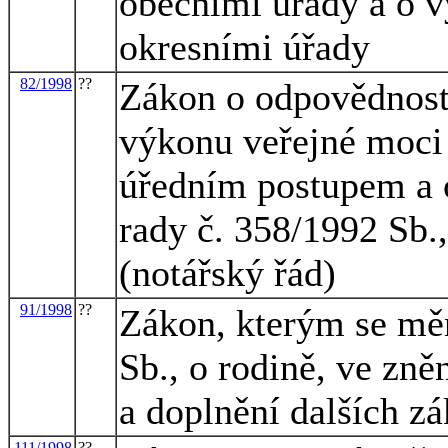
obecními úřady a o v
okresními úřady
82/1998
??
Zákon o odpovědnost
výkonu veřejné moci
úředním postupem a 
rady č. 358/1992 Sb.,
(notářský řád)
91/1998
??
Zákon, kterým se měn
Sb., o rodině, ve zně
a doplnění dalších z
111/1998
??