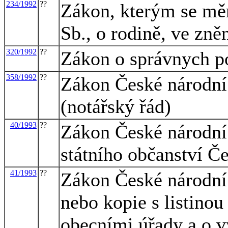
234/1992
??
Zákon, kterým se měn
Sb., o rodině, ve zně
320/1992
??
Zákon o správnych p
358/1992
??
Zákon České národní r
(notářský řád)
40/1993
??
Zákon České národní
státního občanství Č
41/1993
??
Zákon České národní
nebo kopie s listinou
obecními úřady a o v