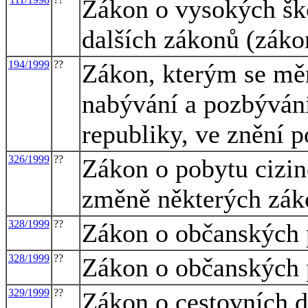
Zákon o vysokých šk
dalších zákonů (záko
194/1999
??
Zákon, kterým se měn
nabývání a pozbývání
republiky, ve znění p
326/1999
??
Zákon o pobytu cizin
změně některých zá
328/1999
??
Zákon o občanských 
328/1999
??
Zákon o občanských 
329/1999
??
Zákon o cestovních d