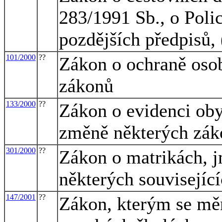
283/1991 Sb., o Polic
pozdějších předpisů,
101/2000
??
Zákon o ochraně oso
zákonů
133/2000
??
Zákon o evidenci oby
změně některých záko
301/2000
??
Zákon o matrikách, j
některých souvisejíc
147/2001
??
Zákon, kterým se měn