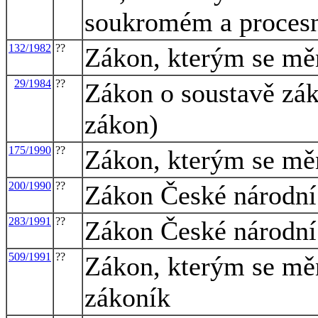
soukromém a proces
132/1982
??
Zákon, kterým se měn
29/1984
??
Zákon o soustavě zák
zákon)
175/1990
??
Zákon, kterým se měn
200/1990
??
Zákon České národní 
283/1991
??
Zákon České národní 
509/1991
??
Zákon, kterým se měn
zákoník