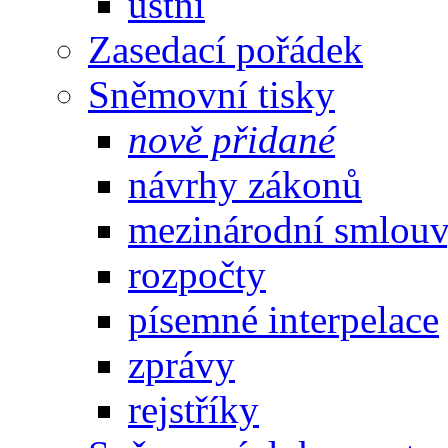
ústní
Zasedací pořádek
Sněmovní tisky
nově přidané
návrhy zákonů
mezinárodní smlou
rozpočty
písemné interpelace
zprávy
rejstříky