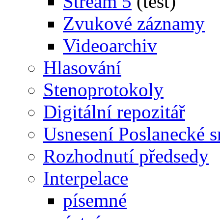
Stream 5
(test)
Zvukové záznamy
Videoarchiv
Hlasování
Stenoprotokoly
Digitální repozitář
Usnesení Poslanecké 
Rozhodnutí předsedy
Interpelace
písemné