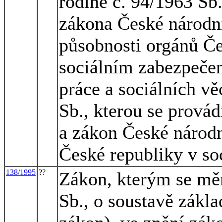
rodině č. 94/1963 Sb.,
zákona České národní
působnosti orgánů Če
sociálním zabezpečen
práce a sociálních v
Sb., kterou se prová
a zákon České národn
České republiky v so
138/1995
??
Zákon, kterým se měn
Sb., o soustavě zákla