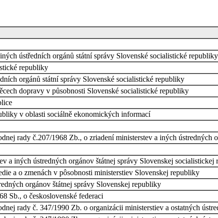
iných ústředních orgánů státní správy Slovenské socialistické republiky
tické republiky
dních orgánů státní správy Slovenské socialistické republiky
ěcech dopravy v působnosti Slovenské socialistické republiky
lice
ubliky v oblasti sociálně ekonomických informací
ej rady č.207/1968 Zb., o zriadení ministerstev a iných ústredných or
ev a iných ústredných orgánov štátnej správy Slovenskej socialistickej 
edie a o zmenách v pôsobnosti ministerstiev Slovenskej republiky
tredných orgánov štátnej správy Slovenskej republiky
68 Sb., o československé federaci
nej rady č. 347/1990 Zb. o organizácii ministerstiev a ostatných ústr