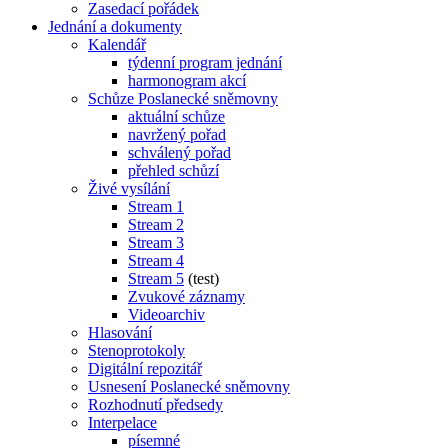
Zasedací pořádek
Jednání a dokumenty
Kalendář
týdenní program jednání
harmonogram akcí
Schůze Poslanecké sněmovny
aktuální schůze
navržený pořad
schválený pořad
přehled schůzí
Živé vysílání
Stream 1
Stream 2
Stream 3
Stream 4
Stream 5
(test)
Zvukové záznamy
Videoarchiv
Hlasování
Stenoprotokoly
Digitální repozitář
Usnesení Poslanecké sněmovny
Rozhodnutí předsedy
Interpelace
písemné