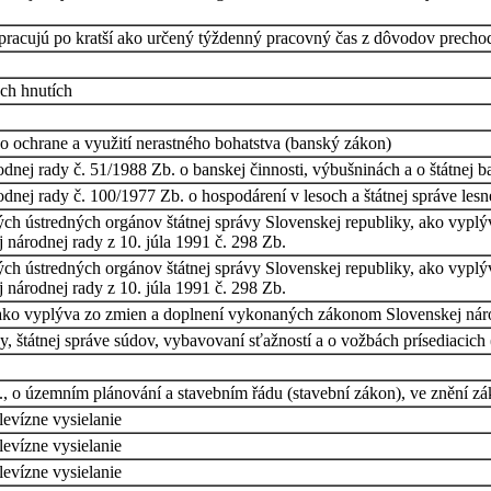
 pracujú po kratší ako určený týždenný pracovný čas z dôvodov precho
ých hnutích
o ochrane a využití nerastného bohatstva (banský zákon)
nej rady č. 51/1988 Zb. o banskej činnosti, výbušninách a o štátnej b
nej rady č. 100/1977 Zb. o hospodárení v lesoch a štátnej správe les
tných ústredných orgánov štátnej správy Slovenskej republiky, ako vy
 národnej rady z 10. júla 1991 č. 298 Zb.
tných ústredných orgánov štátnej správy Slovenskej republiky, ako vy
 národnej rady z 10. júla 1991 č. 298 Zb.
ako vyplýva zo zmien a doplnení vykonaných zákonom Slovenskej náro
 štátnej správe súdov, vybavovaní sťažností a o vožbách prísediacich 
, o územním plánování a stavebním řádu (stavební zákon), ve znění z
levízne vysielanie
levízne vysielanie
levízne vysielanie