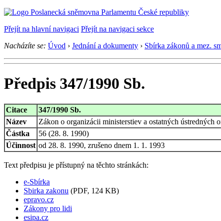
Přejít na hlavní navigaci
Přejít na navigaci sekce
Nacházíte se:
Úvod
›
Jednání a dokumenty
›
Sbírka zákonů a mez. s
Předpis 347/1990 Sb.
Citace
347/1990 Sb.
Název
Zákon o organizácii ministerstiev a ostatných ústredných 
Částka
56 (28. 8. 1990)
Účinnost
od 28. 8. 1990, zrušeno dnem 1. 1. 1993
Text předpisu je přístupný na těchto stránkách:
e-Sbírka
Sbirka zakonu
(PDF, 124 KB)
epravo.cz
Zákony pro lidi
esipa.cz