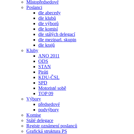
Místopředsedové
Poslanci
dle abecedy
dle klubů
dle výborů
dle komisí
dle stálých delegací
dle meziparl. skupin
dle krajů
Kluby
ANO 2011
ODS
STAN
Piráti
KDU-ČSL
SPD
Motoristé sobě
TOP 09
Výbory
předsedové
podvýbory
Komise
Stálé delegace
Registr oznámení poslanců
Grafická struktura PS