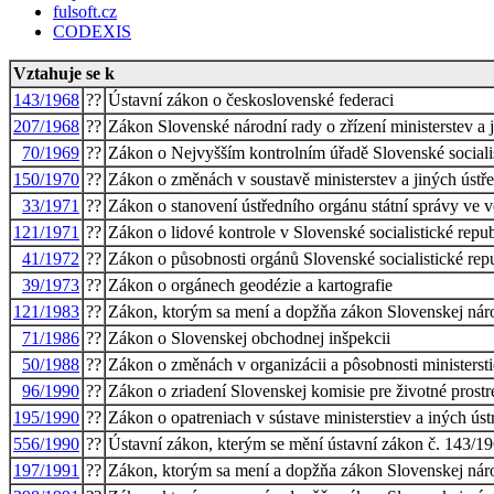
fulsoft.cz
CODEXIS
Vztahuje se k
143/1968
??
Ústavní zákon o československé federaci
207/1968
??
Zákon Slovenské národní rady o zřízení ministerstev a j
70/1969
??
Zákon o Nejvyšším kontrolním úřadě Slovenské socialis
150/1970
??
Zákon o změnách v soustavě ministerstev a jiných ústře
33/1971
??
Zákon o stanovení ústředního orgánu státní správy ve v
121/1971
??
Zákon o lidové kontrole v Slovenské socialistické repub
41/1972
??
Zákon o působnosti orgánů Slovenské socialistické rep
39/1973
??
Zákon o orgánech geodézie a kartografie
121/1983
??
Zákon, ktorým sa mení a dopžňa zákon Slovenskej národn
71/1986
??
Zákon o Slovenskej obchodnej inšpekcii
50/1988
??
Zákon o změnách v organizácii a pôsobnosti ministersti
96/1990
??
Zákon o zriadení Slovenskej komisie pre životné prostr
195/1990
??
Zákon o opatreniach v sústave ministerstiev a iných ús
556/1990
??
Ústavní zákon, kterým se mění ústavní zákon č. 143/19
197/1991
??
Zákon, ktorým sa mení a dopžňa zákon Slovenskej národ