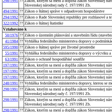
298/1991
??
Zákon, ktorým sa mení a dopžňa zákon Slovenskej národ
Slovenskej národnej rady č. 197/1991 Zb.
494/1991
??
Zákon o štátnej správe v odpadovom hospodárstve
294/1992
??
Zákon o Rade Slovenskej republiky pre rozhlasové a te
322/1992
??
Zákon o štátnej štatistike
Vztahováno k
50/1976
??
Zákon o územním plánování a stavebním řádu (stavebn
41/1984
??
Vyhláška federálního ministerstva dopravy o podmínk
595/1990
??
Zákon o štátnej správe pre životné prostredie
55/1991
??
Vyhláška federálního ministerstva dopravy o výcviku a 
63/1991
??
Zákon o ochraně hospodářské soutěže
197/1991
??
Zákon, ktorým sa mení a dopžňa zákon Slovenskej národ
197/1991
??
Zákon, ktorým sa mení a dopžňa zákon Slovenskej národ
197/1991
??
Zákon, ktorým sa mení a dopžňa zákon Slovenskej národ
248/1991
??
Vyhláška federálního ministerstva dopravy, kterou se 
298/1991
??
Zákon, ktorým sa mení a dopžňa zákon Slovenskej národ
Slovenskej národnej rady č. 197/1991 Zb.
298/1991
??
Zákon, ktorým sa mení a dopžňa zákon Slovenskej národ
Slovenskej národnej rady č. 197/1991 Zb.
298/1991
??
Zákon, ktorým sa mení a dopžňa zákon Slovenskej národ