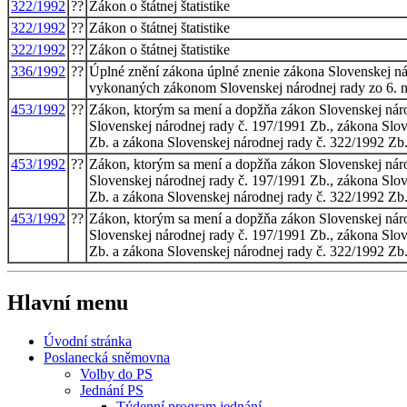
322/1992
??
Zákon o štátnej štatistike
322/1992
??
Zákon o štátnej štatistike
322/1992
??
Zákon o štátnej štatistike
336/1992
??
Úplné znění zákona úplné znenie zákona Slovenskej náro
vykonaných zákonom Slovenskej národnej rady zo 6. 
453/1992
??
Zákon, ktorým sa mení a dopžňa zákon Slovenskej národ
Slovenskej národnej rady č. 197/1991 Zb., zákona Slov
Zb. a zákona Slovenskej národnej rady č. 322/1992 Zb
453/1992
??
Zákon, ktorým sa mení a dopžňa zákon Slovenskej národ
Slovenskej národnej rady č. 197/1991 Zb., zákona Slov
Zb. a zákona Slovenskej národnej rady č. 322/1992 Zb
453/1992
??
Zákon, ktorým sa mení a dopžňa zákon Slovenskej národ
Slovenskej národnej rady č. 197/1991 Zb., zákona Slov
Zb. a zákona Slovenskej národnej rady č. 322/1992 Zb
Hlavní menu
Úvodní stránka
Poslanecká sněmovna
Volby do PS
Jednání PS
Týdenní program jednání