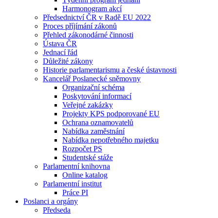
Harmonogram akcí
Předsednictví ČR v Radě EU 2022
Proces příjímání zákonů
Přehled zákonodárné činnosti
Ústava ČR
Jednací řád
Důležité zákony
Historie parlamentarismu a české ústavnosti
Kancelář Poslanecké sněmovny
Organizační schéma
Poskytování informací
Veřejné zakázky
Projekty KPS podporované EU
Ochrana oznamovatelů
Nabídka zaměstnání
Nabídka nepotřebného majetku
Rozpočet PS
Studentské stáže
Parlamentní knihovna
Online katalog
Parlamentní institut
Práce PI
Poslanci a orgány
Předseda