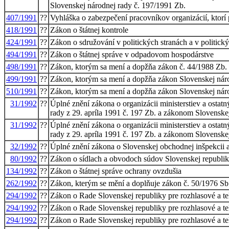
Slovenskej národnej rady č. 197/1991 Zb.
407/1991
??
Vyhláška o zabezpečení pracovníkov organizácií, ktorí
418/1991
??
Zákon o štátnej kontrole
424/1991
??
Zákon o sdružování v politických stranách a v politick
494/1991
??
Zákon o štátnej správe v odpadovom hospodárstve
498/1991
??
Zákon, ktorým sa mení a dopžňa zákon č. 44/1988 Zb. 
499/1991
??
Zákon, ktorým sa mení a dopžňa zákon Slovenskej národ
510/1991
??
Zákon, ktorým sa mení a dopžňa zákon Slovenskej národ
31/1992
??
Úplné znění zákona o organizácii ministerstiev a osta
rady z 29. apríla 1991 č. 197 Zb. a zákonom Slovenskej
31/1992
??
Úplné znění zákona o organizácii ministerstiev a osta
rady z 29. apríla 1991 č. 197 Zb. a zákonom Slovenskej
32/1992
??
Úplné znění zákona o Slovenskej obchodnej inšpekcii 
80/1992
??
Zákon o sídlach a obvodoch súdov Slovenskej republiky,
134/1992
??
Zákon o štátnej správe ochrany ovzdušia
262/1992
??
Zákon, kterým se mění a doplňuje zákon č. 50/1976 Sb.
294/1992
??
Zákon o Rade Slovenskej republiky pre rozhlasové a te
294/1992
??
Zákon o Rade Slovenskej republiky pre rozhlasové a te
294/1992
??
Zákon o Rade Slovenskej republiky pre rozhlasové a te