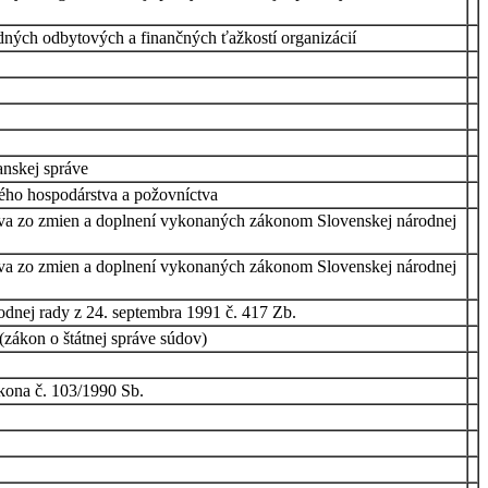
dných odbytových a finančných ťažkostí organizácií
anskej správe
ného hospodárstva a požovníctva
plýva zo zmien a doplnení vykonaných zákonom Slovenskej národnej
plýva zo zmien a doplnení vykonaných zákonom Slovenskej národnej
dnej rady z 24. septembra 1991 č. 417 Zb.
(zákon o štátnej správe súdov)
ákona č. 103/1990 Sb.