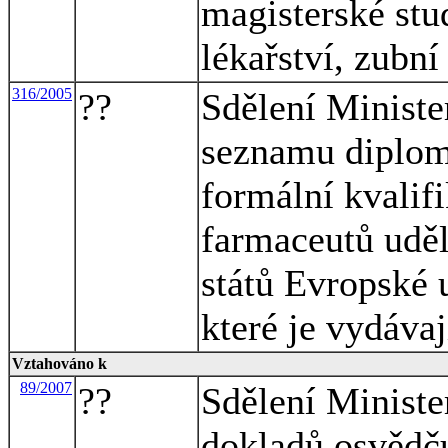
magisterské stu
lékařství, zubní
316/2005
??
Sdělení Ministe
seznamu diplomů
formální kvalifi
farmaceutů udě
států Evropské u
které je vydávaj
Vztahováno k
89/2007
??
Sdělení Ministe
dokladů osvědču