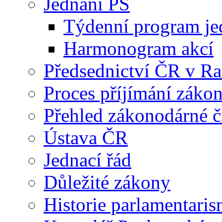
Jednání PS
Týdenní program je
Harmonogram akcí
Předsednictví ČR v R
Proces příjímání záko
Přehled zákonodárné č
Ústava ČR
Jednací řád
Důležité zákony
Historie parlamentaris