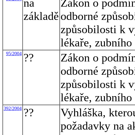
na
Zákon o podmín
základě
odborné způsobi
způsobilosti k 
lékaře, zubního
95/2004
??
Zákon o podmín
odborné způsobi
způsobilosti k 
lékaře, zubního
392/2004
??
Vyhláška, ktero
požadavky na a