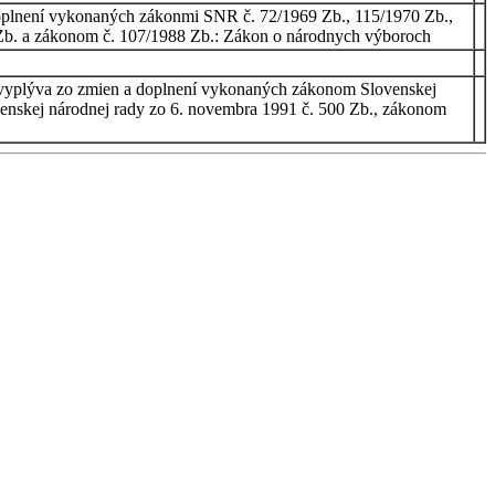
doplnení vykonaných zákonmi SNR č. 72/1969 Zb., 115/1970 Zb.,
 Zb. a zákonom č. 107/1988 Zb.: Zákon o národnych výboroch
o vyplýva zo zmien a doplnení vykonaných zákonom Slovenskej
venskej národnej rady zo 6. novembra 1991 č. 500 Zb., zákonom