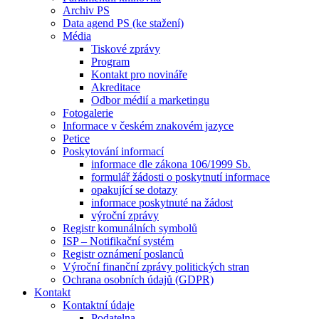
Archiv PS
Data agend PS (ke stažení)
Média
Tiskové zprávy
Program
Kontakt pro novináře
Akreditace
Odbor médií a marketingu
Fotogalerie
Informace v českém znakovém jazyce
Petice
Poskytování informací
informace dle zákona 106/1999 Sb.
formulář žádosti o poskytnutí informace
opakující se dotazy
informace poskytnuté na žádost
výroční zprávy
Registr komunálních symbolů
ISP – Notifikační systém
Registr oznámení poslanců
Výroční finanční zprávy politických stran
Ochrana osobních údajů (GDPR)
Kontakt
Kontaktní údaje
Podatelna