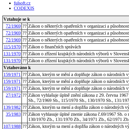
fulsoft.cz
CODEXIS
Vztahuje se k
72/1969
??
Zákon o některých opatřeních v organizaci a působnosti
72/1969
??
Zákon o některých opatřeních v organizaci a působnosti
72/1969
??
Zákon o některých opatřeních v organizaci a působnosti
115/1970
??
Zákon o finančních správách
131/1970
??
Zákon o zřízení krajských národních výborů v Slovenské 
131/1970
??
Zákon o zřízení krajských národních výborů v Slovenské 
Vztahováno k
159/1971
??
Zákon, kterým se mění a doplňuje zákon o národních v
159/1971
??
Zákon, kterým se mění a doplňuje zákon o národních v
159/1971
??
Zákon, kterým se mění a doplňuje zákon o národních v
27/1972
??
Zákon vyhlašuje úplně znění zákona z 29. června 1967
Sb., 72/1969 Sb., 115/1970 Sb., 130/1970 Sb., 131/19
139/1982
??
Zákon, ktorým sa mení a dopžňa zákon o národných vý
35/1983
??
Zákon vyhlasuje úplné znenie zákona č.69/1967 Sb. o
130/1970 Zb., 131/1970 Zb., 34/1971 Zb., 62/1971 Zb
107/1988
??
Zákon, ktorým sa mení a dopžňa zákon o národných v