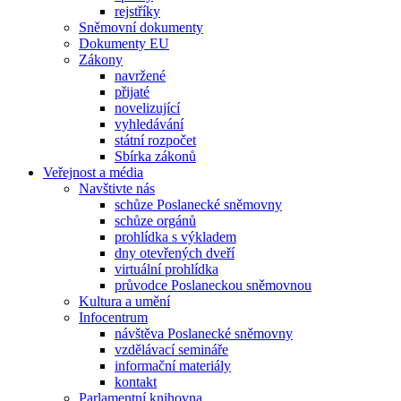
rejstříky
Sněmovní dokumenty
Dokumenty EU
Zákony
navržené
přijaté
novelizující
vyhledávání
státní rozpočet
Sbírka zákonů
Veřejnost a média
Navštivte nás
schůze Poslanecké sněmovny
schůze orgánů
prohlídka s výkladem
dny otevřených dveří
virtuální prohlídka
průvodce Poslaneckou sněmovnou
Kultura a umění
Infocentrum
návštěva Poslanecké sněmovny
vzdělávací semináře
informační materiály
kontakt
Parlamentní knihovna