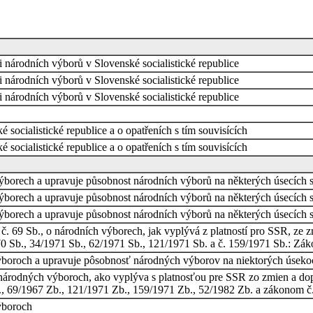
 národních výborů v Slovenské socialistické republice
 národních výborů v Slovenské socialistické republice
 národních výborů v Slovenské socialistické republice
socialistické republice a o opatřeních s tím souvisících
socialistické republice a o opatřeních s tím souvisících
ýborech a upravuje působnost národních výborů na některých úsecích s
ýborech a upravuje působnost národních výborů na některých úsecích s
ýborech a upravuje působnost národních výborů na některých úsecích s
 č. 69 Sb., o národních výborech, jak vyplývá z platností pro SSR,
70 Sb., 34/1971 Sb., 62/1971 Sb., 121/1971 Sb. a č. 159/1971 Sb.: Zá
boroch a upravuje pôsobnosť národných výborov na niektorých úsekoc
 národných výboroch, ako vyplýva s platnosťou pre SSR zo zmien a d
., 69/1967 Zb., 121/1971 Zb., 159/1971 Zb., 52/1982 Zb. a zákonom 
ýboroch