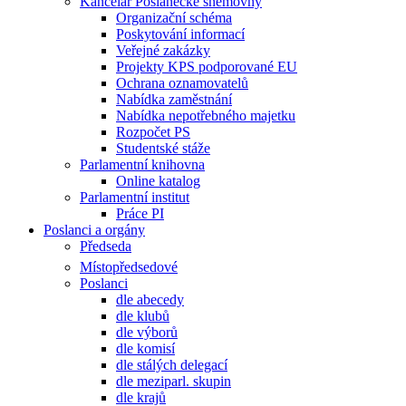
Kancelář Poslanecké sněmovny
Organizační schéma
Poskytování informací
Veřejné zakázky
Projekty KPS podporované EU
Ochrana oznamovatelů
Nabídka zaměstnání
Nabídka nepotřebného majetku
Rozpočet PS
Studentské stáže
Parlamentní knihovna
Online katalog
Parlamentní institut
Práce PI
Poslanci a orgány
Předseda
Místopředsedové
Poslanci
dle abecedy
dle klubů
dle výborů
dle komisí
dle stálých delegací
dle meziparl. skupin
dle krajů