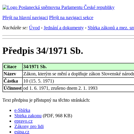
Přejít na hlavní navigaci
Přejít na navigaci sekce
Nacházíte se:
Úvod
›
Jednání a dokumenty
›
Sbírka zákonů a mez. s
Předpis 34/1971 Sb.
Citace
34/1971 Sb.
Název
Zákon, kterým se mění a doplňuje zákon Slovenské národní 
Částka
10 (15. 5. 1971)
Účinnost
od 1. 6. 1971, zrušeno dnem 2. 1. 1993
Text předpisu je přístupný na těchto stránkách:
e-Sbírka
Sbirka zakonu
(PDF, 968 KB)
epravo.cz
Zákony pro lidi
esipa.cz