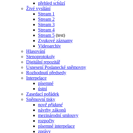
přehled schůzí
Živé vysílání
Stream 1
Stream 2
Stream 3
Stream 4
Stream 5
(test)
Zvukové záznamy
Videoarchiv
Hlasování
Stenoprotokoly
Digitální repozitář
Usnesení Poslanecké sněmovny
Rozhodnutí předsedy
Interpelace
písemné
ústní
Zasedací pořádek
Sněmovní tisky
nově přidané
návrhy zákonů
mezinárodní smlouvy
rozpočty
písemné interpelace
zprávy