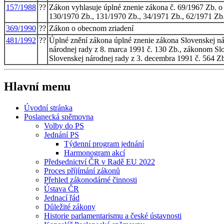
157/1988
??
Zákon vyhlasuje úplné znenie zákona č. 69/1967 Zb. 
130/1970 Zb., 131/1970 Zb., 34/1971 Zb., 62/1971 Zb
369/1990
??
Zákon o obecnom zriadení
481/1992
??
Úplné znění zákona úplné znenie zákona Slovenskej n
národnej rady z 8. marca 1991 č. 130 Zb., zákonom Sl
Slovenskej národnej rady z 3. decembra 1991 č. 564 Zb
Hlavní menu
Úvodní stránka
Poslanecká sněmovna
Volby do PS
Jednání PS
Týdenní program jednání
Harmonogram akcí
Předsednictví ČR v Radě EU 2022
Proces příjímání zákonů
Přehled zákonodárné činnosti
Ústava ČR
Jednací řád
Důležité zákony
Historie parlamentarismu a české ústavnosti