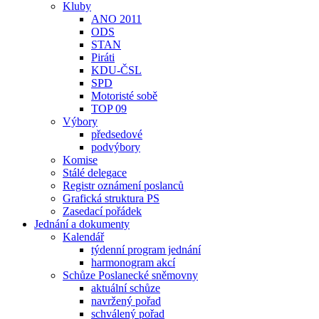
Kluby
ANO 2011
ODS
STAN
Piráti
KDU-ČSL
SPD
Motoristé sobě
TOP 09
Výbory
předsedové
podvýbory
Komise
Stálé delegace
Registr oznámení poslanců
Grafická struktura PS
Zasedací pořádek
Jednání a dokumenty
Kalendář
týdenní program jednání
harmonogram akcí
Schůze Poslanecké sněmovny
aktuální schůze
navržený pořad
schválený pořad