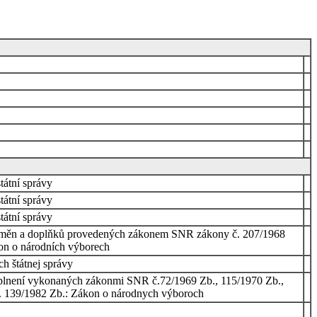
tátní správy
tátní správy
tátní správy
 ze změn a doplňků provedených zákonem SNR zákony č. 207/1968
kon o národních výborech
h štátnej správy
oplnení vykonaných zákonmi SNR č.72/1969 Zb., 115/1970 Zb.,
č. 139/1982 Zb.: Zákon o národnych výboroch