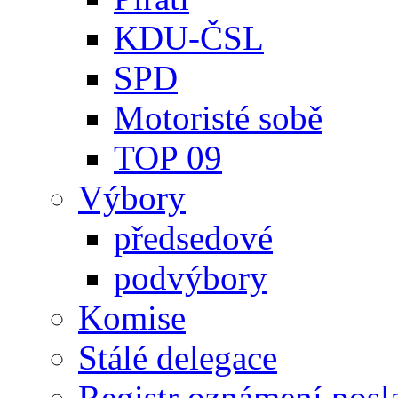
KDU-ČSL
SPD
Motoristé sobě
TOP 09
Výbory
předsedové
podvýbory
Komise
Stálé delegace
Registr oznámení posl