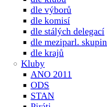
dle výborů
dle komisí
dle stálých delegací
dle meziparl. skupin
dle krajů
Kluby
ANO 2011
ODS
STAN
Piráti