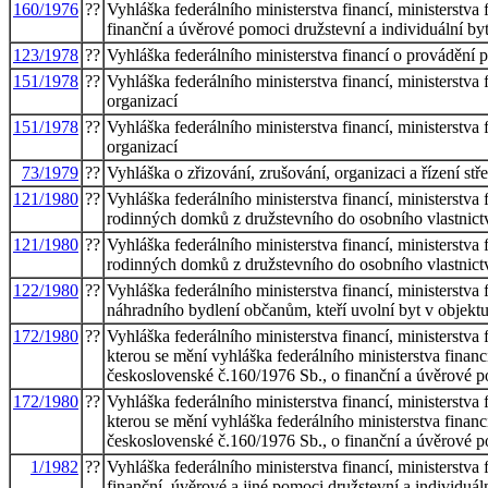
160/1976
??
Vyhláška federálního ministerstva financí, ministerstva 
finanční a úvěrové pomoci družstevní a individuální by
123/1978
??
Vyhláška federálního ministerstva financí o provádění 
151/1978
??
Vyhláška federálního ministerstva financí, ministerstva 
organizací
151/1978
??
Vyhláška federálního ministerstva financí, ministerstva 
organizací
73/1979
??
Vyhláška o zřizování, zrušování, organizaci a řízení st
121/1980
??
Vyhláška federálního ministerstva financí, ministerstva
rodinných domků z družstevního do osobního vlastnict
121/1980
??
Vyhláška federálního ministerstva financí, ministerstva
rodinných domků z družstevního do osobního vlastnict
122/1980
??
Vyhláška federálního ministerstva financí, ministerstva
náhradního bydlení občanům, kteří uvolní byt v objektu
172/1980
??
Vyhláška federálního ministerstva financí, ministerstva 
kterou se mění vyhláška federálního ministerstva financí
československé č.160/1976 Sb., o finanční a úvěrové p
172/1980
??
Vyhláška federálního ministerstva financí, ministerstva 
kterou se mění vyhláška federálního ministerstva financí
československé č.160/1976 Sb., o finanční a úvěrové p
1/1982
??
Vyhláška federálního ministerstva financí, ministerstva 
finanční, úvěrové a jiné pomoci družstevní a individuá