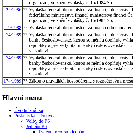
organizací, ve znění vyhlášky č. 15/1984 Sb.
22/1986
??
Vyhláška federálního ministerstva financí, ministerstva 
federálního ministerstva financí, ministerstva financí Č
organizací, ve znění vyhlášky č. 15/1984 Sb.
119/1988
??
Vyhláška federálního ministerstva financí o hospodaře
74/1989
??
Vyhláška federálního ministerstva financí, ministerstva 
banky československé, kterou se mění a doplňuje vyhláška
republiky a předsedy Státní banky československé č. 1
vlastnictví
74/1989
??
Vyhláška federálního ministerstva financí, ministerstva 
banky československé, kterou se mění a doplňuje vyhláška
republiky a předsedy Státní banky československé č. 1
vlastnictví
174/1989
??
Zákon o pravidlách hospodárenia s rozpočtovými prost
Hlavní menu
Úvodní stránka
Poslanecká sněmovna
Volby do PS
Jednání PS
Týdenní program jednání