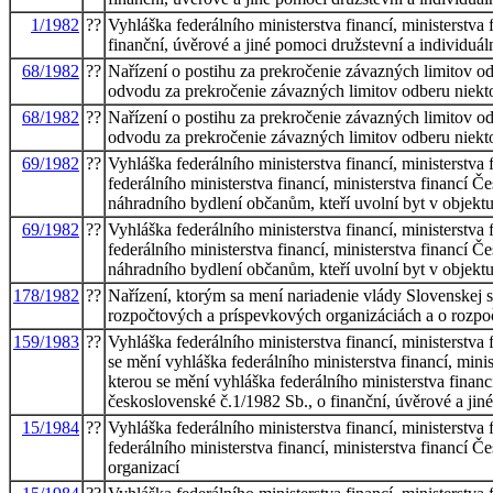
1/1982
??
Vyhláška federálního ministerstva financí, ministerstva 
finanční, úvěrové a jiné pomoci družstevní a individuá
68/1982
??
Nařízení o postihu za prekročenie závazných limitov 
odvodu za prekročenie závazných limitov odberu niek
68/1982
??
Nařízení o postihu za prekročenie závazných limitov 
odvodu za prekročenie závazných limitov odberu niek
69/1982
??
Vyhláška federálního ministerstva financí, ministerstva 
federálního ministerstva financí, ministerstva financí Č
náhradního bydlení občanům, kteří uvolní byt v objektu
69/1982
??
Vyhláška federálního ministerstva financí, ministerstva 
federálního ministerstva financí, ministerstva financí Č
náhradního bydlení občanům, kteří uvolní byt v objektu
178/1982
??
Nařízení, ktorým sa mení nariadenie vlády Slovenskej 
rozpočtových a príspevkových organizáciách a o rozp
159/1983
??
Vyhláška federálního ministerstva financí, ministerstva 
se mění vyhláška federálního ministerstva financí, mini
kterou se mění vyhláška federálního ministerstva financí
československé č.1/1982 Sb., o finanční, úvěrové a jin
15/1984
??
Vyhláška federálního ministerstva financí, ministerstva 
federálního ministerstva financí, ministerstva financí Č
organizací