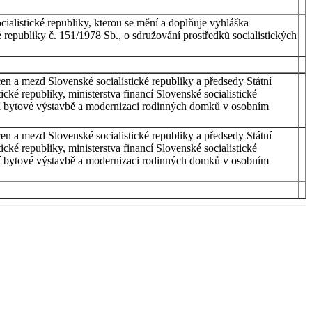
ocialistické republiky, kterou se mění a doplňuje vyhláška
ké republiky č. 151/1978 Sb., o sdružování prostředků socialistických
 cen a mezd Slovenské socialistické republiky a předsedy Státní
ické republiky, ministerstva financí Slovenské socialistické
ální bytové výstavbě a modernizaci rodinných domků v osobním
 cen a mezd Slovenské socialistické republiky a předsedy Státní
ické republiky, ministerstva financí Slovenské socialistické
ální bytové výstavbě a modernizaci rodinných domků v osobním