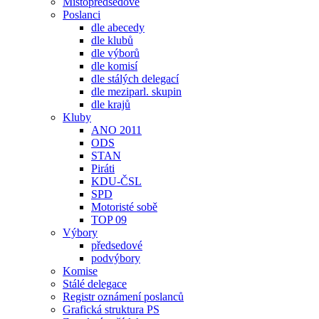
Místopředsedové
Poslanci
dle abecedy
dle klubů
dle výborů
dle komisí
dle stálých delegací
dle meziparl. skupin
dle krajů
Kluby
ANO 2011
ODS
STAN
Piráti
KDU-ČSL
SPD
Motoristé sobě
TOP 09
Výbory
předsedové
podvýbory
Komise
Stálé delegace
Registr oznámení poslanců
Grafická struktura PS