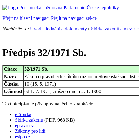
Přejít na hlavní navigaci
Přejít na navigaci sekce
Nacházíte se:
Úvod
›
Jednání a dokumenty
›
Sbírka zákonů a mez. s
Předpis 32/1971 Sb.
Citace
32/1971 Sb.
Název
Zákon o pravidlech státního rozpočtu Slovenské socialisti
Částka
10 (15. 5. 1971)
Účinnost
od 1. 7. 1971, zrušeno dnem 2. 1. 1990
Text předpisu je přístupný na těchto stránkách:
e-Sbírka
Sbirka zakonu
(PDF, 968 KB)
epravo.cz
Zákony pro lidi
esipa.cz