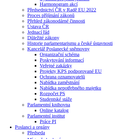
Harmonogram akcí
Předsednictví ČR v Radě EU 2022
Proces příjímání zákonů
Přehled zákonodárné činnosti
Ústava ČR
Jednací řád
Důležité zákony
Historie parlamentarismu a české ústavnosti
Kancelář Poslanecké sněmovny
Organizační schéma
Poskytování informací
Veřejné zakázky
Projekty KPS podporované EU
Ochrana oznamovatelů
Nabídka zaměstnání
Nabídka nepotřebného majetku
Rozpočet PS
Studentské stáže
Parlamentní knihovna
Online katalog
Parlamentní institut
Práce PI
Poslanci a orgány
Předseda