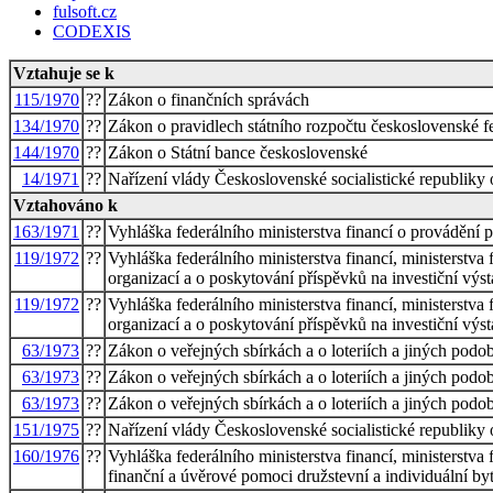
fulsoft.cz
CODEXIS
Vztahuje se k
115/1970
??
Zákon o finančních správách
134/1970
??
Zákon o pravidlech státního rozpočtu československé fe
144/1970
??
Zákon o Státní bance československé
14/1971
??
Nařízení vlády Československé socialistické republiky 
Vztahováno k
163/1971
??
Vyhláška federálního ministerstva financí o provádění 
119/1972
??
Vyhláška federálního ministerstva financí, ministerstva 
organizací a o poskytování příspěvků na investiční výs
119/1972
??
Vyhláška federálního ministerstva financí, ministerstva 
organizací a o poskytování příspěvků na investiční výs
63/1973
??
Zákon o veřejných sbírkách a o loteriích a jiných pod
63/1973
??
Zákon o veřejných sbírkách a o loteriích a jiných pod
63/1973
??
Zákon o veřejných sbírkách a o loteriích a jiných pod
151/1975
??
Nařízení vlády Československé socialistické republiky 
160/1976
??
Vyhláška federálního ministerstva financí, ministerstva 
finanční a úvěrové pomoci družstevní a individuální by