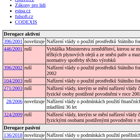
Zákony pro lidi
esipa.cz
fulsoft.cz
CODEXIS
Derogace aktivní
396/2001
novelizuje
Nařízení vlády o použití prostředků Státního f
446/2001
ruší
Vyhláška Ministerstva zemědělství, kterou se m
těžkých plynových olejů a ze směsi paliv a ma
normativy spotřeby těchto výrobků
396/2002
ruší
Nařízení vlády o použití prostředků Státního 
2002
104/2003
ruší
Nařízení vlády o použití prostředků Státního f
271/2003
ruší
Nařízení vlády, kterým se mění nařízení vlády 
fyzické osoby postižené povodněmi v roce 200
28/2006
novelizuje
Nařízení vlády o podmínkách použití finančníc
mladšími 36 let
324/2009
ruší
Nařízení vlády, kterým se mění nařízení vlády 
fyzickými osobami postiženými povodněmi v ro
Derogace pasivní
136/2018
novelizuje
Nařízení vlády o podmínkách použití peněžních