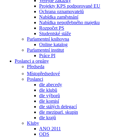
Veřejné zakázky
Projekty KPS podporované EU
Ochrana oznamovatelů
Nabídka zaměstnání
Nabídka nepotřebného majetku
Rozpočet PS
Studentské stáže
Parlamentní knihovna
Online katalog
Parlamentní institut
Práce PI
Poslanci a orgány
Předseda
Místopředsedové
Poslanci
dle abecedy
dle klubů
dle výborů
dle komisí
dle stálých delegací
dle meziparl. skupin
dle krajů
Kluby
ANO 2011
ODS