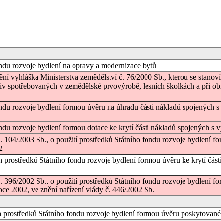
ondu rozvoje bydlení na opravy a modernizace bytů
ění vyhláška Ministerstva zemědělství č. 76/2000 Sb., kterou se stanov
ziv spotřebovaných v zemědělské prvovýrobě, lesních školkách a při ob
fondu rozvoje bydlení formou úvěru na úhradu části nákladů spojených
ondu rozvoje bydlení formou dotace ke krytí části nákladů spojených s
č. 104/2003 Sb., o použití prostředků Státního fondu rozvoje bydlení f
2
h prostředků Státního fondu rozvoje bydlení formou úvěru ke krytí čás
č. 396/2002 Sb., o použití prostředků Státního fondu rozvoje bydlení 
ce 2002, ve znění nařízení vlády č. 446/2002 Sb.
 prostředků Státního fondu rozvoje bydlení formou úvěru poskytované