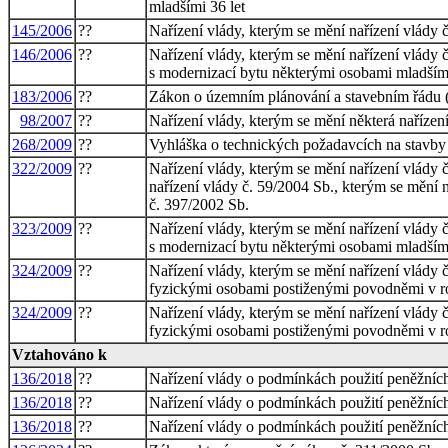
mladšími 36 let
145/2006
??
Nařízení vlády, kterým se mění nařízení vlády 
146/2006
??
Nařízení vlády, kterým se mění nařízení vlády 
s modernizací bytu některými osobami mladšími
183/2006
??
Zákon o územním plánování a stavebním řádu (
98/2007
??
Nařízení vlády, kterým se mění některá nařízen
268/2009
??
Vyhláška o technických požadavcích na stavby
322/2009
??
Nařízení vlády, kterým se mění nařízení vlády 
nařízení vlády č. 59/2004 Sb., kterým se mění 
č. 397/2002 Sb.
323/2009
??
Nařízení vlády, kterým se mění nařízení vlády 
s modernizací bytu některými osobami mladšími 
324/2009
??
Nařízení vlády, kterým se mění nařízení vlády 
fyzickými osobami postiženými povodněmi v ro
324/2009
??
Nařízení vlády, kterým se mění nařízení vlády 
fyzickými osobami postiženými povodněmi v ro
Vztahováno k
136/2018
??
Nařízení vlády o podmínkách použití peněžních
136/2018
??
Nařízení vlády o podmínkách použití peněžních
136/2018
??
Nařízení vlády o podmínkách použití peněžních