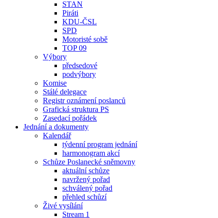
STAN
Piráti
KDU-ČSL
SPD
Motoristé sobě
TOP 09
Výbory
předsedové
podvýbory
Komise
Stálé delegace
Registr oznámení poslanců
Grafická struktura PS
Zasedací pořádek
Jednání a dokumenty
Kalendář
týdenní program jednání
harmonogram akcí
Schůze Poslanecké sněmovny
aktuální schůze
navržený pořad
schválený pořad
přehled schůzí
Živé vysílání
Stream 1