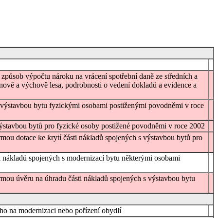
í způsob výpočtu nároku na vrácení spotřební daně ze středních a
nově a výchově lesa, podrobnosti o vedení dokladů a evidence a
 s výstavbou bytu fyzickými osobami postiženými povodněmi v roce
 výstavbou bytů pro fyzické osoby postižené povodněmi v roce 2002
ormou dotace ke krytí části nákladů spojených s výstavbou bytů pro
ti nákladů spojených s modernizací bytu některými osobami
formou úvěru na úhradu části nákladů spojených s výstavbou bytu
ho na modernizaci nebo pořízení obydlí