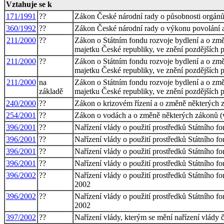
Vztahuje se k
171/1991
??
Zákon České národní rady o působnosti orgánů
360/1992
??
Zákon České národní rady o výkonu povolání a
211/2000
??
Zákon o Státním fondu rozvoje bydlení a o změ
majetku České republiky, ve znění pozdějších 
211/2000
??
Zákon o Státním fondu rozvoje bydlení a o změ
majetku České republiky, ve znění pozdějších 
211/2000
na
Zákon o Státním fondu rozvoje bydlení a o změ
základě
majetku České republiky, ve znění pozdějších 
240/2000
??
Zákon o krizovém řízení a o změně některých 
254/2001
??
Zákon o vodách a o změně některých zákonů (
396/2001
??
Nařízení vlády o použití prostředků Státního f
396/2001
??
Nařízení vlády o použití prostředků Státního f
396/2001
??
Nařízení vlády o použití prostředků Státního f
396/2001
??
Nařízení vlády o použití prostředků Státního f
396/2002
??
Nařízení vlády o použití prostředků Státního 
2002
396/2002
??
Nařízení vlády o použití prostředků Státního 
2002
397/2002
??
Nařízení vlády, kterým se mění nařízení vlády 