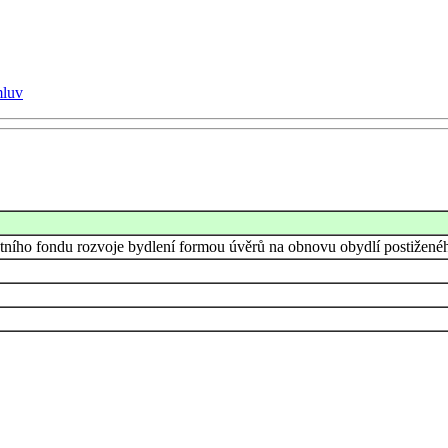
mluv
tátního fondu rozvoje bydlení formou úvěrů na obnovu obydlí postižené