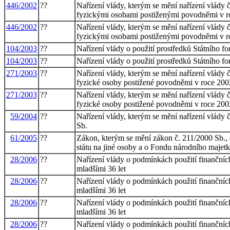
446/2002
??
Nařízení vlády, kterým se mění nařízení vlády 
fyzickými osobami postiženými povodněmi v r
446/2002
??
Nařízení vlády, kterým se mění nařízení vlády 
fyzickými osobami postiženými povodněmi v r
104/2003
??
Nařízení vlády o použití prostředků Státního f
104/2003
??
Nařízení vlády o použití prostředků Státního f
271/2003
??
Nařízení vlády, kterým se mění nařízení vlády 
fyzické osoby postižené povodněmi v roce 200
271/2003
??
Nařízení vlády, kterým se mění nařízení vlády 
fyzické osoby postižené povodněmi v roce 200
59/2004
??
Nařízení vlády, kterým se mění nařízení vlády 
Sb.
61/2005
??
Zákon, kterým se mění zákon č. 211/2000 Sb., 
státu na jiné osoby a o Fondu národního majetk
28/2006
??
Nařízení vlády o podmínkách použití finančníc
mladšími 36 let
28/2006
??
Nařízení vlády o podmínkách použití finančníc
mladšími 36 let
28/2006
??
Nařízení vlády o podmínkách použití finančníc
mladšími 36 let
28/2006
??
Nařízení vlády o podmínkách použití finančníc