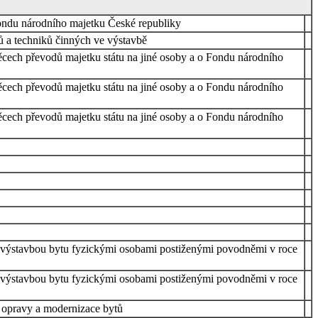
Fondu národního majetku České republiky
ů a techniků činných ve výstavbě
ěcech převodů majetku státu na jiné osoby a o Fondu národního
ěcech převodů majetku státu na jiné osoby a o Fondu národního
ěcech převodů majetku státu na jiné osoby a o Fondu národního
 s výstavbou bytu fyzickými osobami postiženými povodněmi v roce
 s výstavbou bytu fyzickými osobami postiženými povodněmi v roce
a opravy a modernizace bytů