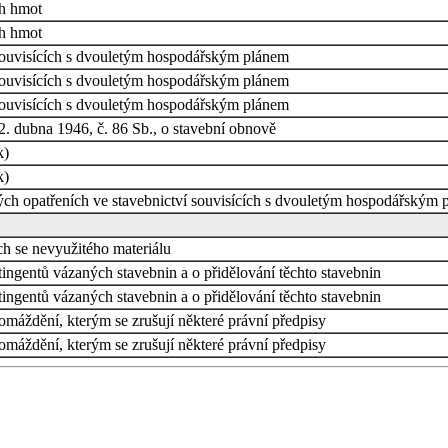
ch hmot
ch hmot
 souvisících s dvouletým hospodářským plánem
 souvisících s dvouletým hospodářským plánem
 souvisících s dvouletým hospodářským plánem
2. dubna 1946, č. 86 Sb., o stavební obnově
k)
k)
ých opatřeních ve stavebnictví souvisících s dvouletým hospodářským
ch se nevyužitého materiálu
tingentů vázaných stavebnin a o přidělování těchto stavebnin
tingentů vázaných stavebnin a o přidělování těchto stavebnin
máždění, kterým se zrušují některé právní předpisy
máždění, kterým se zrušují některé právní předpisy