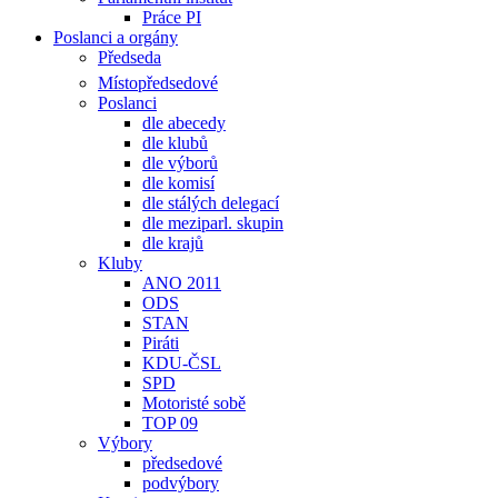
Práce PI
Poslanci a orgány
Předseda
Místopředsedové
Poslanci
dle abecedy
dle klubů
dle výborů
dle komisí
dle stálých delegací
dle meziparl. skupin
dle krajů
Kluby
ANO 2011
ODS
STAN
Piráti
KDU-ČSL
SPD
Motoristé sobě
TOP 09
Výbory
předsedové
podvýbory