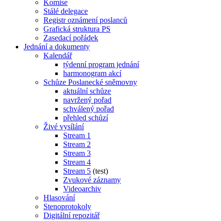
Komise
Stálé delegace
Registr oznámení poslanců
Grafická struktura PS
Zasedací pořádek
Jednání a dokumenty
Kalendář
týdenní program jednání
harmonogram akcí
Schůze Poslanecké sněmovny
aktuální schůze
navržený pořad
schválený pořad
přehled schůzí
Živé vysílání
Stream 1
Stream 2
Stream 3
Stream 4
Stream 5
(test)
Zvukové záznamy
Videoarchiv
Hlasování
Stenoprotokoly
Digitální repozitář