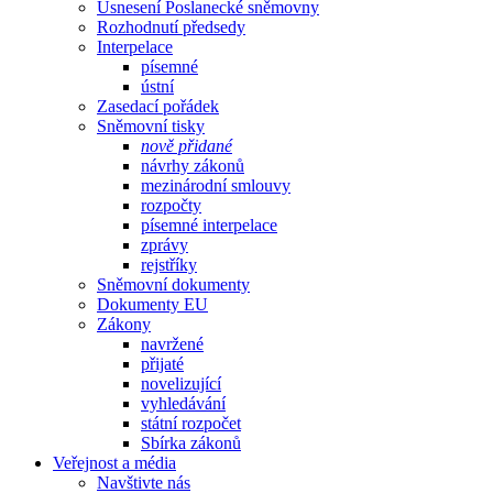
Usnesení Poslanecké sněmovny
Rozhodnutí předsedy
Interpelace
písemné
ústní
Zasedací pořádek
Sněmovní tisky
nově přidané
návrhy zákonů
mezinárodní smlouvy
rozpočty
písemné interpelace
zprávy
rejstříky
Sněmovní dokumenty
Dokumenty EU
Zákony
navržené
přijaté
novelizující
vyhledávání
státní rozpočet
Sbírka zákonů
Veřejnost a média
Navštivte nás