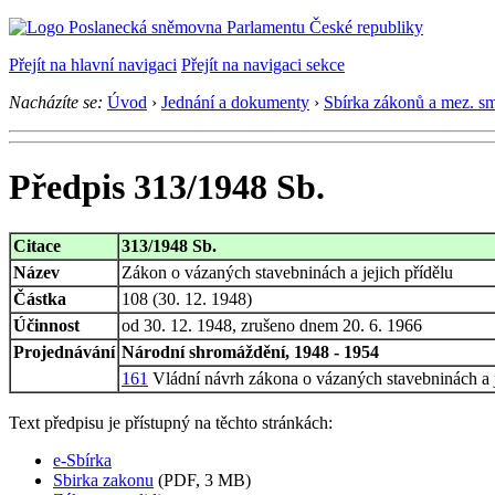
Přejít na hlavní navigaci
Přejít na navigaci sekce
Nacházíte se:
Úvod
›
Jednání a dokumenty
›
Sbírka zákonů a mez. s
Předpis 313/1948 Sb.
Citace
313/1948 Sb.
Název
Zákon o vázaných stavebninách a jejich přídělu
Částka
108 (30. 12. 1948)
Účinnost
od 30. 12. 1948, zrušeno dnem 20. 6. 1966
Projednávání
Národní shromáždění, 1948 - 1954
161
Vládní návrh zákona o vázaných stavebninách a je
Text předpisu je přístupný na těchto stránkách:
e-Sbírka
Sbirka zakonu
(PDF, 3 MB)