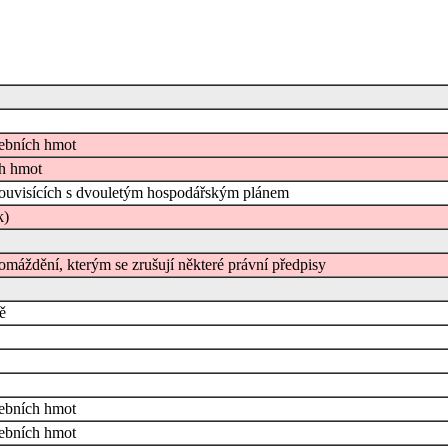
vebních hmot
ch hmot
 souvisících s dvouletým hospodářským plánem
k)
máždění, kterým se zrušují některé právní předpisy
ě
vebních hmot
vebních hmot