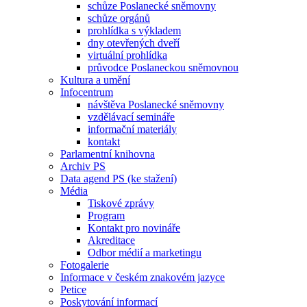
schůze Poslanecké sněmovny
schůze orgánů
prohlídka s výkladem
dny otevřených dveří
virtuální prohlídka
průvodce Poslaneckou sněmovnou
Kultura a umění
Infocentrum
návštěva Poslanecké sněmovny
vzdělávací semináře
informační materiály
kontakt
Parlamentní knihovna
Archiv PS
Data agend PS (ke stažení)
Média
Tiskové zprávy
Program
Kontakt pro novináře
Akreditace
Odbor médií a marketingu
Fotogalerie
Informace v českém znakovém jazyce
Petice
Poskytování informací