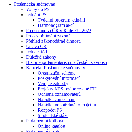
Poslanecká sněmovna
Volby do PS
Jednání PS
Týdenní program jednání
Harmonogram akcí
Předsednictví ČR v Radě EU 2022
Proces příjímání zákonů
Přehled zákonodárné činnosti
Ústava ČR
Jednací řád
Důležité zákony
Historie parlamentarismu a české ústavnosti
Kancelář Poslanecké sněmovny
Organizační schéma
Poskytování informací
Veřejné zakázky
Projekty KPS podporované EU
Ochrana oznamovatelů
Nabídka zaměstnání
Nabídka nepotřebného majetku
Rozpočet PS
Studentské stáže
Parlamentní knihovna
Online katalog
Parlamentní institut