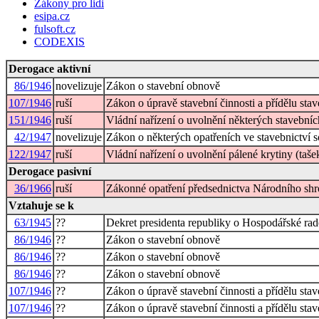
Zákony pro lidi
esipa.cz
fulsoft.cz
CODEXIS
Derogace aktivní
86/1946
novelizuje
Zákon o stavební obnově
107/1946
ruší
Zákon o úpravě stavební činnosti a přídělu sta
151/1946
ruší
Vládní nařízení o uvolnění některých stavební
42/1947
novelizuje
Zákon o některých opatřeních ve stavebnictví
122/1947
ruší
Vládní nařízení o uvolnění pálené krytiny (taše
Derogace pasivní
36/1966
ruší
Zákonné opatření předsednictva Národního shro
Vztahuje se k
63/1945
??
Dekret presidenta republiky o Hospodářské rad
86/1946
??
Zákon o stavební obnově
86/1946
??
Zákon o stavební obnově
86/1946
??
Zákon o stavební obnově
107/1946
??
Zákon o úpravě stavební činnosti a přídělu sta
107/1946
??
Zákon o úpravě stavební činnosti a přídělu sta