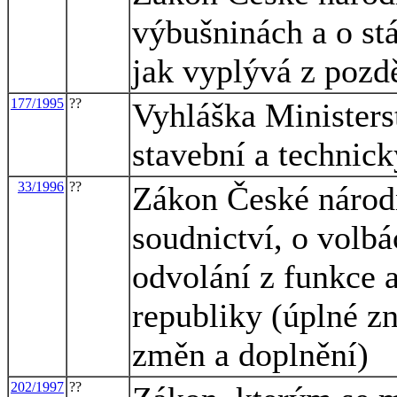
výbušninách a o stá
jak vyplývá z pozd
177/1995
??
Vyhláška Ministers
stavební a technick
33/1996
??
Zákon České národn
soudnictví, o volbá
odvolání z funkce a
republiky (úplné zn
změn a doplnění)
202/1997
??