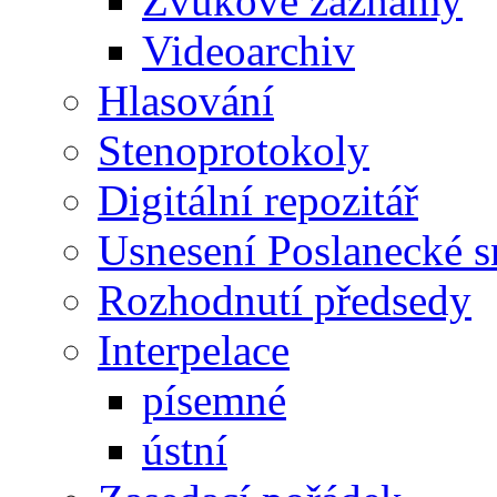
Zvukové záznamy
Videoarchiv
Hlasování
Stenoprotokoly
Digitální repozitář
Usnesení Poslanecké 
Rozhodnutí předsedy
Interpelace
písemné
ústní