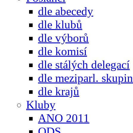
dle abecedy
dle klubů
dle výborů
dle komisí
dle stálých delegací
dle meziparl. skupin
dle krajů
Kluby
ANO 2011
ODS