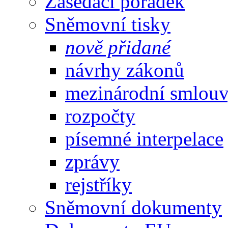
Zasedací pořádek
Sněmovní tisky
nově přidané
návrhy zákonů
mezinárodní smlou
rozpočty
písemné interpelace
zprávy
rejstříky
Sněmovní dokumenty