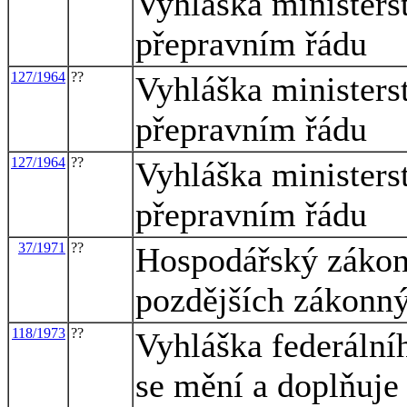
Vyhláška minister
přepravním řádu
127/1964
??
Vyhláška minister
přepravním řádu
127/1964
??
Vyhláška minister
přepravním řádu
37/1971
??
Hospodářský zákoní
pozdějších zákonn
118/1973
??
Vyhláška federální
se mění a doplňuje