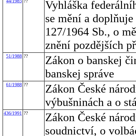
44/1985
??
Vyhláška federální
se mění a doplňuje
127/1964 Sb., o m
znění pozdějších p
51/1988
??
Zákon o banskej čin
banskej správe
61/1988
??
Zákon České národn
výbušninách a o st
436/1991
??
Zákon České národn
soudnictví, o volbá