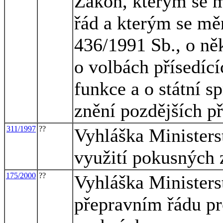
Zákon, kterým se m
řád a kterým se mě
436/1991 Sb., o něk
o volbách přísedící
funkce a o státní s
znění pozdějších p
311/1997
??
Vyhláška Ministers
využití pokusných 
175/2000
??
Vyhláška Ministers
přepravním řádu pro