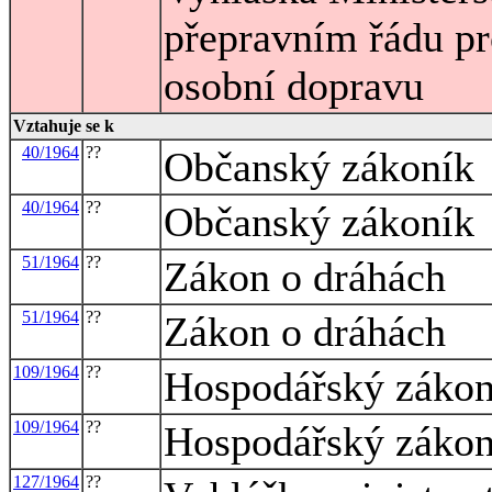
přepravním řádu pro
osobní dopravu
Vztahuje se k
40/1964
??
Občanský zákoník
40/1964
??
Občanský zákoník
51/1964
??
Zákon o dráhách
51/1964
??
Zákon o dráhách
109/1964
??
Hospodářský zákon
109/1964
??
Hospodářský zákon
127/1964
??