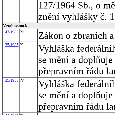
127/1964 Sb., o mě
znění vyhlášky č. 
Vztahováno k
147/1983
??
Zákon o zbraních a 
35/1985
??
Vyhláška federální
se mění a doplňuje 
přepravním řádu l
35/1985
??
Vyhláška federální
se mění a doplňuje 
přepravním řádu l