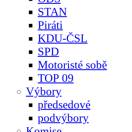
STAN
Piráti
KDU-ČSL
SPD
Motoristé sobě
TOP 09
Výbory
předsedové
podvýbory
Komise