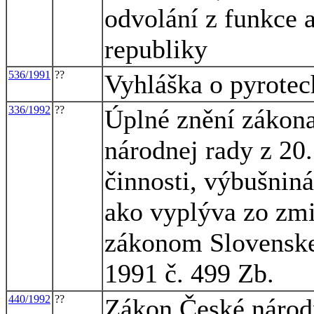
odvolání z funkce a
republiky
536/1991
??
Vyhláška o pyrote
336/1992
??
Úplné znění zákona
národnej rady z 20.
činnosti, výbušniná
ako vyplýva zo zm
zákonom Slovenske
1991 č. 499 Zb.
440/1992
??
Zákon České národn