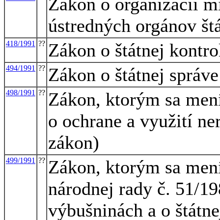
Zákon o organizácii mi
ústredných orgánov št
418/1991
??
Zákon o štátnej kontro
494/1991
??
Zákon o štátnej správ
498/1991
??
Zákon, ktorým sa mení
o ochrane a využití ne
zákon)
499/1991
??
Zákon, ktorým sa mení
národnej rady č. 51/19
výbušninách a o štátne