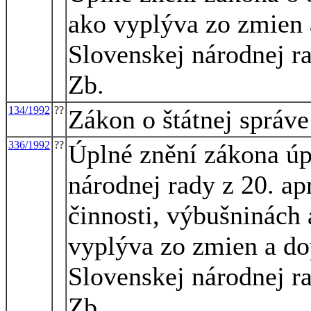
ako vyplýva zo zmien
Slovenskej národnej r
Zb.
134/1992
??
Zákon o štátnej správ
336/1992
??
Úplné znění zákona úp
národnej rady z 20. ap
činnosti, výbušninách 
vyplýva zo zmien a d
Slovenskej národnej r
Zb.