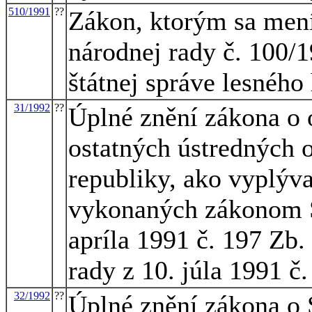
510/1991
??
Zákon, ktorým sa mení
národnej rady č. 100/1
štátnej správe lesného
31/1992
??
Úplné znění zákona o o
ostatných ústredných 
republiky, ako vyplýv
vykonaných zákonom S
apríla 1991 č. 197 Zb
rady z 10. júla 1991 č
32/1992
??
Úplné znění zákona o 