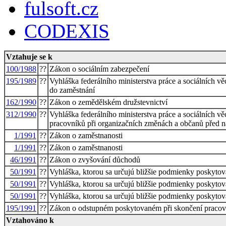
fulsoft.cz
CODEXIS
Vztahuje se k
100/1988
??
Zákon o sociálním zabezpečení
195/1989
??
Vyhláška federálního ministerstva práce a sociálních 
do zaměstnání
162/1990
??
Zákon o zemědělském družstevnictví
312/1990
??
Vyhláška federálního ministerstva práce a sociálních vě
pracovníků při organizačních změnách a občanů před n
1/1991
??
Zákon o zaměstnanosti
1/1991
??
Zákon o zaměstnanosti
46/1991
??
Zákon o zvyšování důchodů
50/1991
??
Vyhláška, ktorou sa určujú bližšie podmienky poskyt
50/1991
??
Vyhláška, ktorou sa určujú bližšie podmienky poskyt
50/1991
??
Vyhláška, ktorou sa určujú bližšie podmienky poskyt
195/1991
??
Zákon o odstupném poskytovaném při skončení praco
Vztahováno k