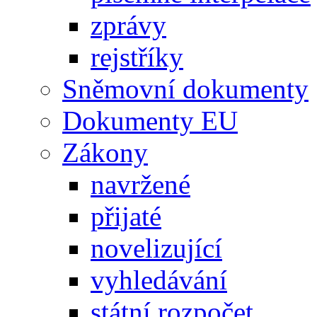
zprávy
rejstříky
Sněmovní dokumenty
Dokumenty EU
Zákony
navržené
přijaté
novelizující
vyhledávání
státní rozpočet