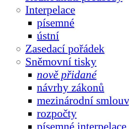
Interpelace
písemné
ústní
Zasedací pořádek
Sněmovní tisky
nově přidané
návrhy zákonů
mezinárodní smlou
rozpočty
písemné interpelace