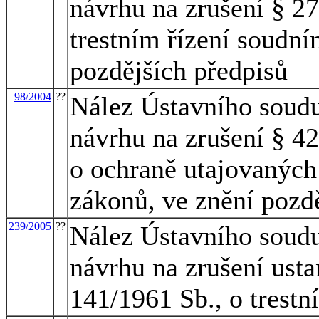
návrhu na zrušení § 27
trestním řízení soudním
pozdějších předpisů
98/2004
??
Nález Ústavního soudu
návrhu na zrušení § 42
o ochraně utajovaných
zákonů, ve znění pozd
239/2005
??
Nález Ústavního soudu
návrhu na zrušení usta
141/1961 Sb., o trestn