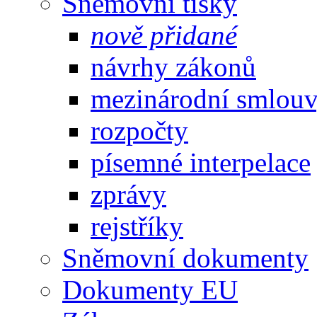
Sněmovní tisky
nově přidané
návrhy zákonů
mezinárodní smlou
rozpočty
písemné interpelace
zprávy
rejstříky
Sněmovní dokumenty
Dokumenty EU