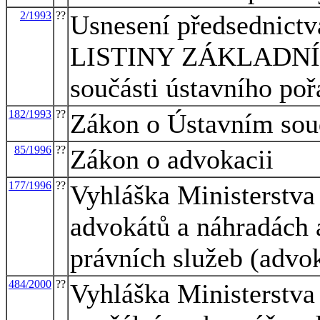
2/1993
??
Usnesení předsednictv
LISTINY ZÁKLADNÍ
součásti ústavního po
182/1993
??
Zákon o Ústavním so
85/1996
??
Zákon o advokacii
177/1996
??
Vyhláška Ministerstva
advokátů a náhradách 
právních služeb (advok
484/2000
??
Vyhláška Ministerstva 