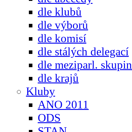
dle klubů
dle výborů
dle komisí
dle stálých delegací
dle meziparl. skupin
dle krajů
Kluby
ANO 2011
ODS
STAN