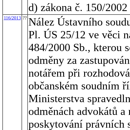
d) zákona č. 150/2002 
116/2013
??
Nález Ústavního soudu
Pl. ÚS 25/12 ve věci n
484/2000 Sb., kterou s
odměny za zastupován
notářem při rozhodová
občanském soudním říz
Ministerstva spravedln
odměnách advokátů a 
poskytování právních s