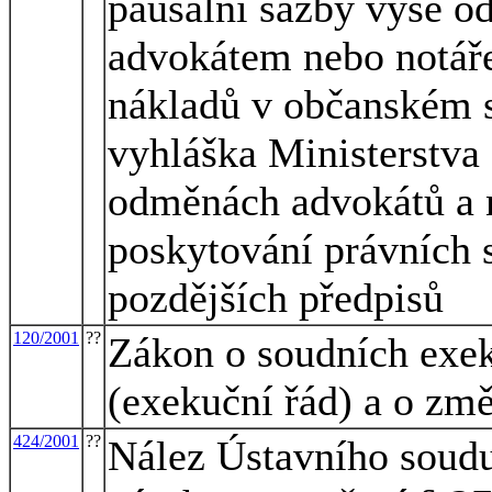
paušální sazby výše o
advokátem nebo notář
nákladů v občanském s
vyhláška Ministerstva 
odměnách advokátů a 
poskytování právních s
pozdějších předpisů
120/2001
??
Zákon o soudních exek
(exekuční řád) a o zm
424/2001
??
Nález Ústavního soudu 