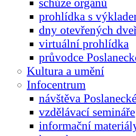
schůze orgánů
prohlídka s výklad
dny otevřených dveř
virtuální prohlídka
průvodce Poslanec
Kultura a umění
Infocentrum
návštěva Poslaneck
vzdělávací semináře
informační materiál