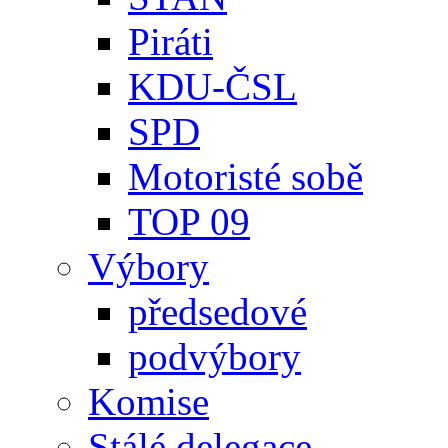
Piráti
KDU-ČSL
SPD
Motoristé sobě
TOP 09
Výbory
předsedové
podvýbory
Komise
Stálé delegace