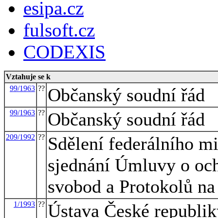
esipa.cz
fulsoft.cz
CODEXIS
Vztahuje se k
99/1963
??
Občanský soudní řád
99/1963
??
Občanský soudní řád
209/1992
??
Sdělení federálního mi
sjednání Úmluvy o och
svobod a Protokolů na
1/1993
??
Ústava České republik